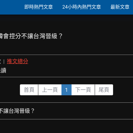
即時熱門文章
24小時內熱門文章
最新文章
南韓會控分不讓台灣晉級？
數
|
推文總分
未讀
首頁
上一頁
1
下一頁
尾頁
分不讓台灣晉級？