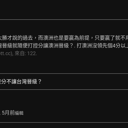
勝才說的過去，而澳洲也是要贏為前提，只要贏了就不用
晉級就隨便打控分讓澳洲晉級？. 打澳洲沒領先個4分
.cc),
來自:
122.
會控分不讓台灣晉級？
, 5月前
編輯