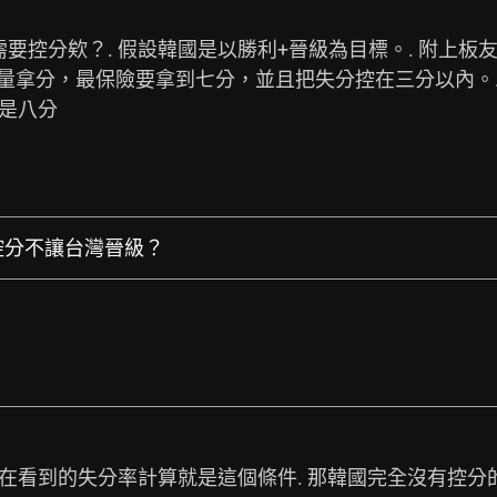
控分欸？. 假設韓國是以勝利+晉級為目標。. 附上板友
儘量拿分，最保險要拿到七分，並且把失分控在三分以內。
分是八分
會控分不讓台灣晉級？
在看到的失分率計算就是這個條件. 那韓國完全沒有控分的