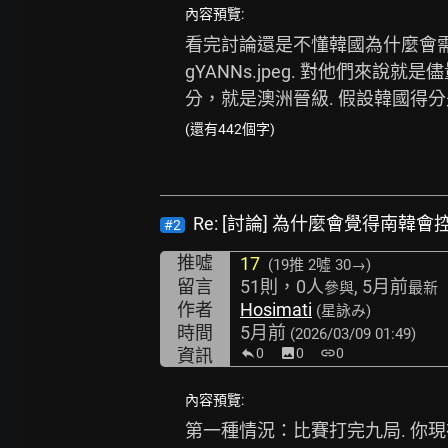
內容預覽:
看完討論還是不懂韓國為什麼會需要
gYANNs.jpeg.
 對他們來說就是
分，就是澳洲晉級. 假設韓國得
(還有442個字)
Re: [討論] 為什麼會覺得南韓
#2
推噓
17
(19推
2噓 30→
)
留言
51則，0人
, 5月前
參與
最新
作者
Hosimati
(星詠み)
時間
5月前
(2026/03/09 01:49)
資訊
0
image
0
link
0
內容預覽:
第一種情況：比賽打完九局. 你現