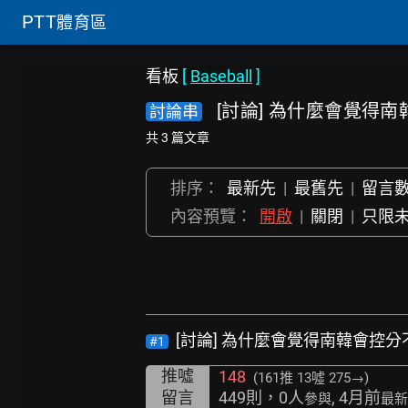
PTT
體育區
看板
[
Baseball
]
[討論] 為什麼會覺得
討論串
共 3 篇文章
排序：
最新先
|
最舊先
|
留言
內容預覽：
開啟
|
關閉
|
只限
[討論] 為什麼會覺得南韓會控
#1
推噓
148
(161推
13噓 275→
)
留言
449則，0人
, 4月前
參與
最新