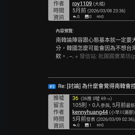
作者
roy1109
(大橘)
時間
5月前
(2026/03/08 23:36)
資訊
0
image
0
link
0
內容預覽:
南韓論陣容跟心態基本就一定要大
分，韓國怎麼可能會因為不想台灣
欸。. --. 
※
發信站:
批踢踢實業坊(ptt
Re: [討論] 為什麼會覺得南韓
#3
推噓
36
(36推
0噓 69→
)
留言
105則，0人
, 5月前
參與
最新
作者
kennyhuang44
(小早川瀨那)
時間
5月前
發表
(2026/03/09 02:36)
資訊
0
image
1
link
0