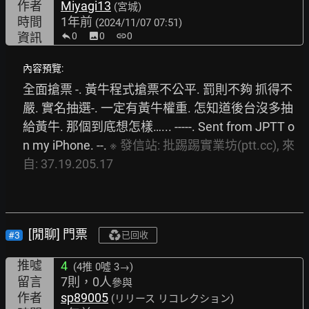
作者
Miyagi13
(宮城)
時間
1年前
(2024/11/07 07:51)
資訊
0
image
0
link
0
內容預覽:
全面搶票 -. 黃牛程式搶票不公平. 罰則不夠 抓得不
嚴. 實名抽選-. 一定有黃牛權重. 怎知道後台沒多抽
給黃牛. 那個到底想怎樣…... -----. Sent from JPTT o
n my iPhone. --. 
※
發信站:
批踢踢實業坊(ptt.cc),
來
自:
37.19.205.17
[閒聊] 門票
#3
已回收
推噓
4
(4推
0噓 3→
)
留言
7則，0人
參與
作者
sp89005
(リリース リコレクション)