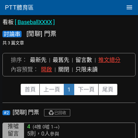
PTT
體育區
看板
[
BaseballXXXX
]
[閒聊] 門票
討論串
共 3 篇文章
排序：
最新先
|
最舊先
|
留言數
|
推文總分
內容預覽：
開啟
|
關閉
|
只限未讀
首頁
上一頁
1
下一頁
尾頁
[閒聊] 門票
#2
已回收
推噓
4
(4推
0噓 1→
)
留言
5則，0人
參與