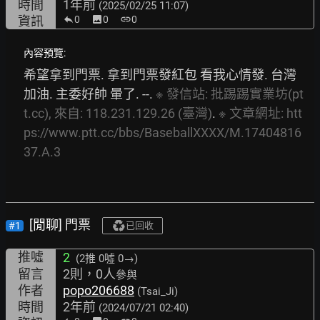
時間
1年前
(2025/02/25 11:07)
資訊
0
image
0
link
0
內容預覽:
希望拿到門票. 拿到門票發紅包 看我心情發. 台灣
加油. 主委好帥 暈了. --. 
※
發信站:
批踢踢實業坊(pt
t.cc),
來自:
118.231.129.26
(臺灣)
. 
※
文章網址:
htt
ps://www.ptt.cc/bbs/BaseballXXXX/M.17404816
37.A.3
[閒聊] 門票
#1
已回收
推噓
2
(2推
0噓 0→
)
留言
2則，0人
參與
作者
popo206688
(Tsai_Ji)
時間
2年前
(2024/07/21 02:40)