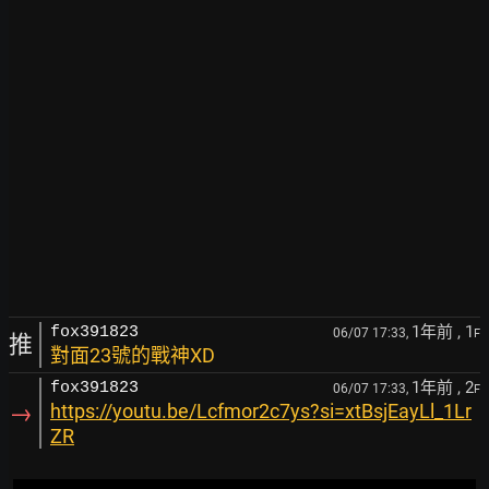
1年前
, 1
fox391823
06/07 17:33,
F
推
對面23號的戰神XD
1年前
, 2
fox391823
06/07 17:33,
F
→
https://youtu.be/Lcfmor2c7ys?si=xtBsjEayLl_1Lr
ZR