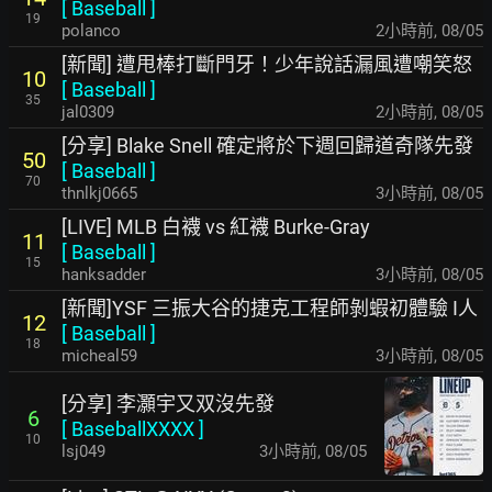
[
Baseball
]
19
polanco
2小時前
,
08/05
[新聞] 遭甩棒打斷門牙！少年說話漏風遭嘲笑怒
10
[
Baseball
]
35
jal0309
2小時前
,
08/05
[分享] Blake Snell 確定將於下週回歸道奇隊先發
50
[
Baseball
]
70
thnlkj0665
3小時前
,
08/05
[LIVE] MLB 白襪 vs 紅襪 Burke-Gray
11
[
Baseball
]
15
hanksadder
3小時前
,
08/05
[新聞]YSF 三振大谷的捷克工程師剝蝦初體驗 I人
12
[
Baseball
]
18
micheal59
3小時前
,
08/05
[分享] 李灝宇又双沒先發
6
[
BaseballXXXX
]
10
lsj049
3小時前
,
08/05