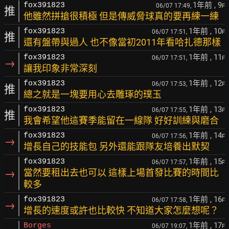
1年前
, 9
fox391823
06/07 17:49,
F
推
他雖然拼搶很積極 但是傳威脅球真的要再練一練
1年前
, 10
fox391823
06/07 17:51,
F
推
還有盤帶與過人 也不像當初2011年看哈扎德那樣
1年前
, 11
fox391823
06/07 17:51,
F
→
讓我印象非常深刻
1年前
, 12
fox391823
06/07 17:53,
F
推
總之就是一塊要用心去雕琢的璞玉
1年前
, 13
fox391823
06/07 17:55,
F
推
我會希望他這賽季能留在一線隊 好好訓練與磨合
1年前
, 14
fox391823
06/07 17:56,
F
→
增長自己的技能包 另外還能跟隊友培養出默契
1年前
, 15
fox391823
06/07 17:57,
F
→
當然要租出去也可以 這樣上場首發比賽的時間比
較多
1年前
, 16
fox391823
06/07 17:58,
F
→
增長的速度或許也比較快 不知道大家怎麼想呢？
1年前
, 17
Borges
06/07 19:07,
F