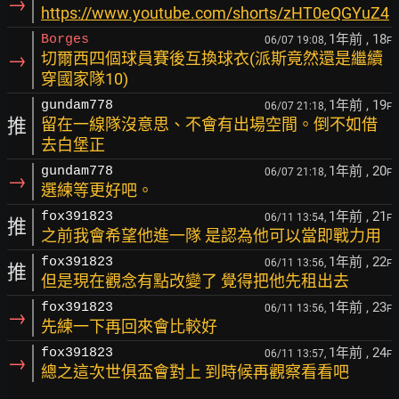
→
https://www.youtube.com/shorts/zHT0eQGYuZ4
1年前
, 18
Borges
06/07 19:08,
F
→
切爾西四個球員賽後互換球衣(派斯竟然還是繼續
穿國家隊10)
1年前
, 19
gundam778
06/07 21:18,
F
推
留在一線隊沒意思、不會有出場空間。倒不如借
去白堡正
1年前
, 20
gundam778
06/07 21:18,
F
→
選練等更好吧。
1年前
, 21
fox391823
06/11 13:54,
F
推
之前我會希望他進一隊 是認為他可以當即戰力用
1年前
, 22
fox391823
06/11 13:56,
F
推
但是現在觀念有點改變了 覺得把他先租出去
1年前
, 23
fox391823
06/11 13:56,
F
→
先練一下再回來會比較好
1年前
, 24
fox391823
06/11 13:57,
F
→
總之這次世俱盃會對上 到時候再觀察看看吧