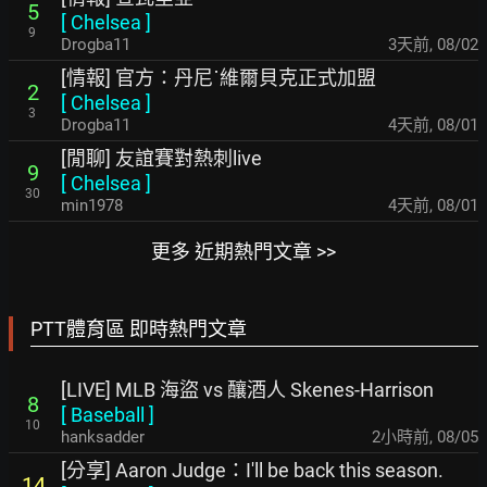
5
[
Chelsea
]
9
Drogba11
3天前
,
08/02
[情報] 官方：丹尼˙維爾貝克正式加盟
2
[
Chelsea
]
3
Drogba11
4天前
,
08/01
[閒聊] 友誼賽對熱刺live
9
[
Chelsea
]
30
min1978
4天前
,
08/01
更多 近期熱門文章 >>
PTT體育區 即時熱門文章
[LIVE] MLB 海盜 vs 釀酒人 Skenes-Harrison
8
[
Baseball
]
10
hanksadder
2小時前
,
08/05
[分享] Aaron Judge：I'll be back this season.
14