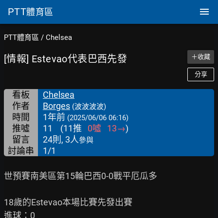
PTT
體育區
PTT體育區
/
Chelsea
[情報] Estevao代表巴西先發
＋收藏
分享
看板
Chelsea
作者
Borges
(波波波波)
時間
1年前
(2025/06/06 06:16)
推噓
11
(
11
推
0
噓
13
→
)
留言
24則, 3人
參與
討論串
1/1
世預賽南美區第15輪巴西0-0戰平厄瓜多

18歲的Estevao本場比賽先發出賽

進球：0
