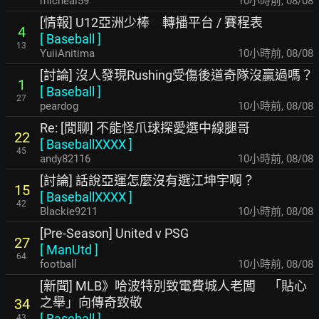
micheal59
10小時前
,
08/08
[情報] U12亞洲少棒 轉播平台 / 賽程表
4
[
Baseball
]
13
YuiiAnitima
10小時前
,
08/08
[討論] 沒人發現Rushing受傷後道奇隊沒贏過嗎？
1
[
Baseball
]
27
peardog
10小時前
,
08/08
Re: [閒聊] 不能怪爪球探愛選中線腿哥
22
[
BaseballXXXX
]
45
andy82116
10小時前
,
08/08
[討論] 話說亞運怎麼沒有選江坤宇啊？
15
[
BaseballXXXX
]
42
Blackie9211
10小時前
,
08/08
[Pre-Season] United v PSG
27
[
ManUtd
]
64
football
10小時前
,
08/08
[新聞] MLB》哈波特別致電費城人老闆 「貼心
之
舉」向傳奇致敬
34
[
Baseball
]
43