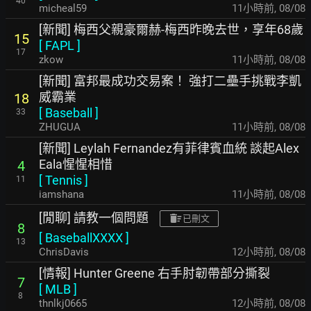
40
micheal59
11小時前
,
08/08
[新聞] 梅西父親豪爾赫-梅西昨晚去世，享年68歲
15
[
FAPL
]
17
zkow
11小時前
,
08/08
[新聞] 富邦最成功交易案！ 強打二壘手挑戰李凱
威霸業
18
[
Baseball
]
33
ZHUGUA
11小時前
,
08/08
[新聞] Leylah Fernandez有菲律賓血統 談起Alex
Eala惺惺相惜
4
[
Tennis
]
11
iamshana
11小時前
,
08/08
[閒聊] 請教一個問題
已刪文
8
[
BaseballXXXX
]
13
ChrisDavis
12小時前
,
08/08
[情報] Hunter Greene 右手肘韌帶部分撕裂
7
[
MLB
]
8
thnlkj0665
12小時前
,
08/08