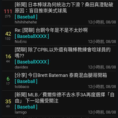
[新聞] 日本棒球為何統治力下滑？桑田真澄點破
原因：盲目推崇美式球
風
111
[
Baseball
]
275
hihihihehehe
12小時前
,
08/08
Re: [閒聊] 台鋼今年是不是不太妙啊
42
[
BaseballXXXX
]
132
NoEric
12小時前
,
08/08
[閒聊] 除了CPBL以外還有職棒教練會唸球員的
嗎??
16
[
BaseballXXXX
]
44
davidex
12小時前
,
08/08
[分享] 今日Brett Bateman 泰裔混血腿哥開箱
6
[
Baseball
]
17
tobbaco
12小時前
,
08/08
[新聞] MLB／費爾柴德不去水手3A再度選擇「自
由
」 下一站備受關注
35
[
Baseball
]
49
lamigo
12小時前
,
08/08