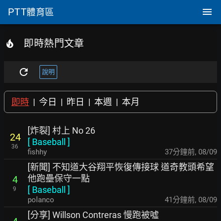
PTT
體育區
即時熱門文章
說明
即時
|
今日
|
昨日
|
本週
|
本月
[炸裂] 村上 No 26
24
[
Baseball
]
36
fishhy
38分鐘前
,
08/09
[新聞] 不知道大谷翔平恢復傳接球 道奇教頭希望
他跑壘保守一點
4
[
Baseball
]
9
polanco
41分鐘前
,
08/09
[分享] Willson Contreras 慢跑被噓