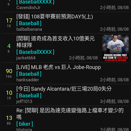
[
BaseballXXXX
]
9
CavendishJr
2小時前
,
08/08
[發錢] 108夏甲賽前預測DAY5(上)
17
[
Baseball
]
18
balbalbanana
2小時前
,
08/08
[閒聊] 道奇成為首支收入10億美元
棒球隊
4
[
BaseballXXXX
]
8
jacket664
2小時前
,
08/08
[LIVE] MLB 老虎 vs 巨人 Jobe-Roupp
90
[
Baseball
]
194
hanksadder
2小時前
,
08/08
[今日] Sandy Alcantara/近三場20局0失分
10
[
Baseball
]
19
jeff1013
3小時前
,
08/08
Re: [閒聊] 是因為速克達變強路上檔車才變少的
嗎
13
[
biker
]
86
Historia
7小時前
,
08/08