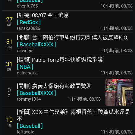
chenfu765
11小時前
,
08/08
[紅襪] 08/07 今日消息
27
[
RedSox
]
68
tanaka0826
11小時前
,
08/08
[閒聊] 台中阿伯行車糾紛持刀刺傷人被反擊K.O.
51
[
BaseballXXXX
]
144
davidex
11小時前
,
08/08
[情報] Pablo Torre爆料快艇避稅爭議
31
[
NBA
]
89
gaiaesque
11小時前
,
08/08
[閒聊] 嘉義太保廟有彭政閔贊助
0
[
BaseballXXXX
]
7
tommy1014
11小時前
,
08/08
[新聞] XBX-中信兄弟》兩根香蕉＋酸黃瓜水還是
不
10
[
Baseball
]
18
leftavoid
11小時前
,
08/08