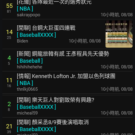
[花邊] 各隊最近一次的選秀狀元
55
[
NBA
]
81
sakraypopo
10小時前
,
08/08
[閒聊] 台鋼大巨蛋四連戰
14
[
BaseballXXXX
]
25
Biden
10小時前
,
08/08
[新聞] 鋼龍旅韓有感 王彥程具先天優勢
4
[
Baseball
]
5
hihihihehehe
10小時前
,
08/08
[情報] Kenneth Lofton Jr. 加盟以色列球團
11
[
NBA
]
16
thnlkj0665
10小時前
,
08/08
[閒聊] 樂天巨人對劉致榮有興趣?
2
[
BaseballXXXX
]
8
micheal59
10小時前
,
08/08
[閒聊] 顏采丞8/9賽後演唱取消
21
[
BaseballXXXX
]
39