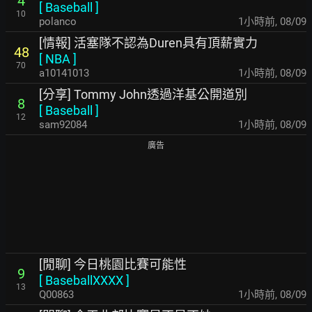
4
[
Baseball
]
10
polanco
1小時前
,
08/09
[情報] 活塞隊不認為Duren具有頂薪實力
48
[
NBA
]
70
a10141013
1小時前
,
08/09
[分享] Tommy John透過洋基公開道別
8
[
Baseball
]
12
sam92084
1小時前
,
08/09
廣告
[閒聊] 今日桃園比賽可能性
9
[
BaseballXXXX
]
13
Q00863
1小時前
,
08/09