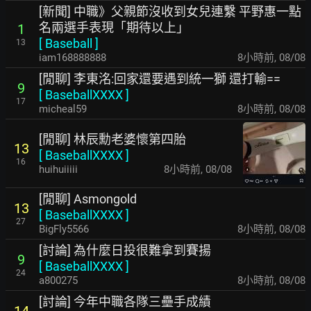
[新聞] 中職》父親節沒收到女兒連繫 平野惠一點
名兩選手表現「期待以上」
1
[
Baseball
]
13
iam168888888
8小時前
,
08/08
[閒聊] 李東洺:回家還要遇到統一獅 還打輸==
9
[
BaseballXXXX
]
17
micheal59
8小時前
,
08/08
[閒聊] 林辰勳老婆懷第四胎
13
[
BaseballXXXX
]
16
huihuiiiii
8小時前
,
08/08
[閒聊] Asmongold
13
[
BaseballXXXX
]
27
BigFly5566
8小時前
,
08/08
[討論] 為什麼日投很難拿到賽揚
9
[
BaseballXXXX
]
24
a800275
8小時前
,
08/08
[討論] 今年中職各隊三壘手成績