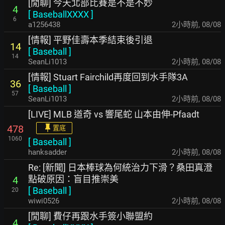
[閒聊] 今天北部比賽是不是不妙
4
[
BaseballXXXX
]
6
a1256438
2小時前
,
08/08
[情報] 平野佳壽本季結束後引退
14
[
Baseball
]
14
SeanLi1013
2小時前
,
08/08
[情報] Stuart Fairchild再度回到水手隊3A
36
[
Baseball
]
57
SeanLi1013
2小時前
,
08/08
[LIVE] MLB 道奇 vs 響尾蛇 山本由伸-Pfaadt
478
置底
1060
[
Baseball
]
hanksadder
2小時前
,
08/08
Re: [新聞] 日本棒球為何統治力下滑？桑田真澄
點破原因：盲目推崇美
4
[
Baseball
]
20
wiwi0526
2小時前
,
08/08
[閒聊] 費仔再跟水手簽小聯盟約
4