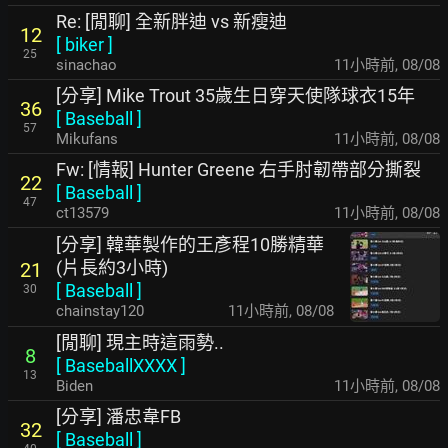
Re: [閒聊] 全新胖迪 vs 新瘦迪
12
[
biker
]
25
sinachao
11小時前
,
08/08
[分享] Mike Trout 35歲生日穿天使隊球衣15年
36
[
Baseball
]
57
Mikufans
11小時前
,
08/08
Fw: [情報] Hunter Greene 右手肘韌帶部分撕裂
22
[
Baseball
]
47
ct13579
11小時前
,
08/08
[分享] 韓華製作的王彥程10勝精華
(片長約3小時)
21
[
Baseball
]
30
chainstay120
11小時前
,
08/08
[閒聊] 現主時這雨勢..
8
[
BaseballXXXX
]
13
Biden
11小時前
,
08/08
[分享] 潘忠韋FB
32
[
Baseball
]