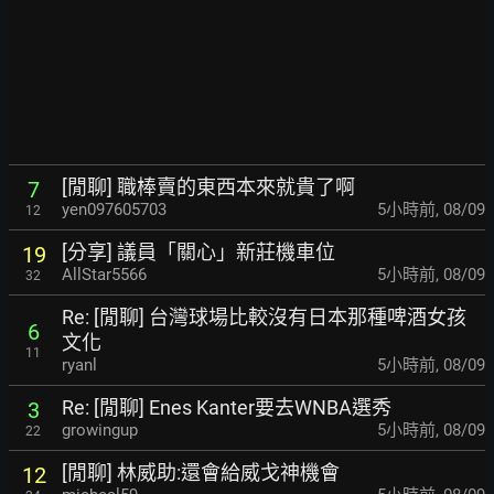
[閒聊] 職棒賣的東西本來就貴了啊
7
yen097605703
5小時前
,
08/09
12
[分享] 議員「關心」新莊機車位
19
AllStar5566
5小時前
,
08/09
32
Re: [閒聊] 台灣球場比較沒有日本那種啤酒女孩
6
文化
11
ryanl
5小時前
,
08/09
Re: [閒聊] Enes Kanter要去WNBA選秀
3
growingup
5小時前
,
08/09
22
[閒聊] 林威助:還會給威戈神機會
12