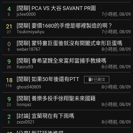
[閒聊] PCA VS 大谷 SAVANT PR圖
4
jclee0000
7小時前
,
08/09
5
[閒聊] 要價1680的手燈是哪裡製造的啊？
21
TsukimiyaAyu
7小時前
,
08/09
27
[閒聊] 蒙特婁巨蛋後就沒有開闔式傘形巨蛋嗎
0
weber18767
8小時前
,
08/09
5
[閒聊] 會希望魏全來富邦當捕手教練嗎
9
Kaoru93
8小時前
,
08/09
20
[閒聊] 如果50年後還有PTT
18
已刪文
116
ghostl40809
8小時前
,
08/09
[閒聊] 養樂多投手徐翔聖未來國籍
9
lionqaz
8小時前
,
08/09
23
[討論] 宜蘭現在有下雨嗎
2
zxzx0521
8小時前
,
08/09
5