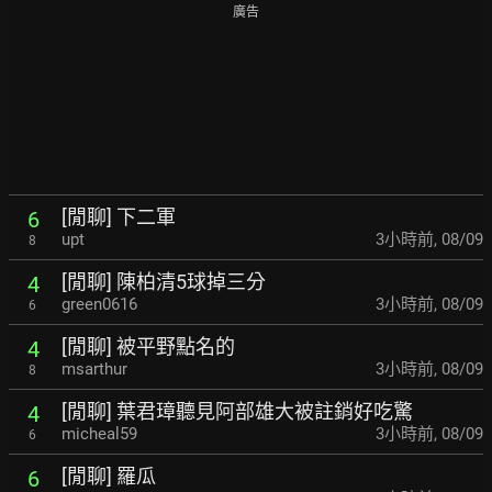
廣告
[閒聊] 下二軍
6
upt
3小時前
,
08/09
8
[閒聊] 陳柏清5球掉三分
4
green0616
3小時前
,
08/09
6
[閒聊] 被平野點名的
4
msarthur
3小時前
,
08/09
8
[閒聊] 葉君璋聽見阿部雄大被註銷好吃驚
4
micheal59
3小時前
,
08/09
6
[閒聊] 羅瓜
6