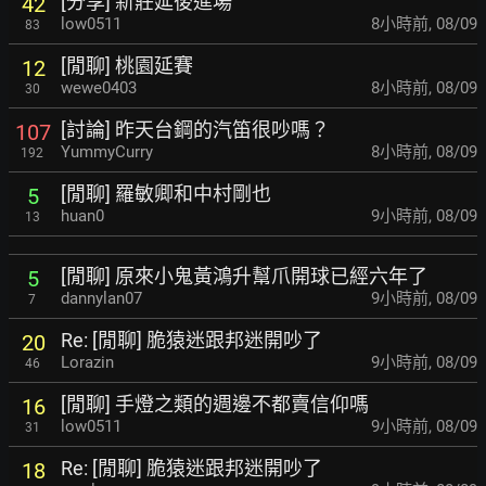
[分享] 新莊延後進場
42
low0511
8小時前
,
08/09
83
[閒聊] 桃園延賽
12
wewe0403
8小時前
,
08/09
30
[討論] 昨天台鋼的汽笛很吵嗎？
107
YummyCurry
8小時前
,
08/09
192
[閒聊] 羅敏卿和中村剛也
5
huan0
9小時前
,
08/09
13
[閒聊] 原來小鬼黃鴻升幫爪開球已經六年了
5
dannylan07
9小時前
,
08/09
7
Re: [閒聊] 脆猿迷跟邦迷開吵了
20
Lorazin
9小時前
,
08/09
46
[閒聊] 手燈之類的週邊不都賣信仰嗎
16
low0511
9小時前
,
08/09
31
Re: [閒聊] 脆猿迷跟邦迷開吵了
18