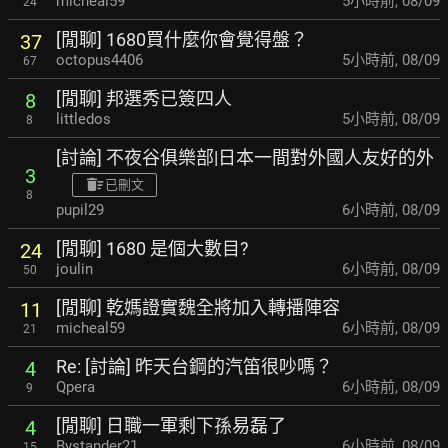
micheal59
5小時前
,
08/09
24
[閒聊] 1680買什麼你會覺得盤？
37
octopus4406
5小時前
,
08/09
67
[閒聊] 邦選秀已簽四人
8
littledos
5小時前
,
08/09
8
[討論] 不夜谷俱樂部|日本一間對外國人友好的外
3
已刪文
8
pupil29
6小時前
,
08/09
[閒聊] 1680 是個大數目?
24
joulin
6小時前
,
08/09
50
[閒聊] 乾媽證實魏全將加入轉播陣容
11
micheal59
6小時前
,
08/09
21
Re: [討論] 昨天台鋼的汽笛很吵嗎？
4
Qpera
6小時前
,
08/09
9
[閒聊] 日職一軍剩下孫易磊了
4
Bystander21
6小時前
,
08/09
15