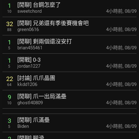
[閒聊] 台鋼怎麼了
1
sweetchord
4小時前
,
08/09
10
[閒聊] 兄弟還有季後賽機會吧
32
green0616
4小時前
,
08/09
88
[閒聊] 剩兩個還沒安打
1
brian455461
4小時前
,
08/09
5
[開戰] 0-3
1
jordan1227
4小時前
,
08/09
5
[討論] 爪爪晶團
22
kkdd1206
4小時前
,
08/09
64
[閒聊] 爪一出局滿壘
9
ghostl40809
4小時前
,
08/09
10
[閒聊] 爪滿壘
3
Biden
4小時前
,
08/09
5
[閒聊] 腳滑
2