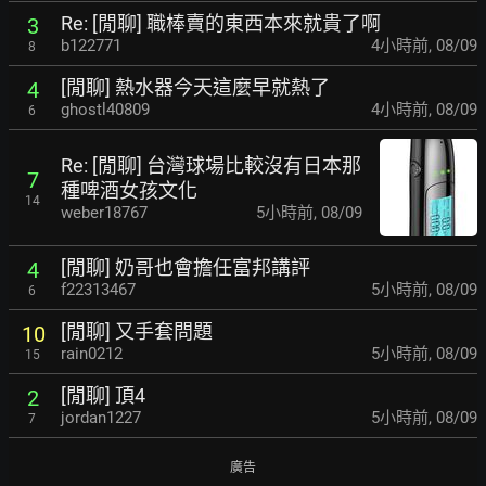
Re: [閒聊] 職棒賣的東西本來就貴了啊
3
b122771
4小時前
,
08/09
8
[閒聊] 熱水器今天這麼早就熱了
4
ghostl40809
4小時前
,
08/09
6
Re: [閒聊] 台灣球場比較沒有日本那
7
種啤酒女孩文化
14
weber18767
5小時前
,
08/09
[閒聊] 奶哥也會擔任富邦講評
4
f22313467
5小時前
,
08/09
6
[閒聊] 又手套問題
10
rain0212
5小時前
,
08/09
15
[閒聊] 頂4
2
jordan1227
5小時前
,
08/09
7
廣告