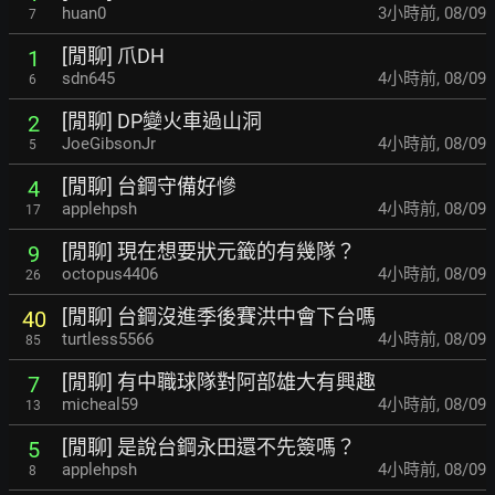
huan0
3小時前
,
08/09
7
[閒聊] 爪DH
1
sdn645
4小時前
,
08/09
6
[閒聊] DP變火車過山洞
2
JoeGibsonJr
4小時前
,
08/09
5
[閒聊] 台鋼守備好慘
4
applehpsh
4小時前
,
08/09
17
[閒聊] 現在想要狀元籤的有幾隊？
9
octopus4406
4小時前
,
08/09
26
[閒聊] 台鋼沒進季後賽洪中會下台嗎
40
turtless5566
4小時前
,
08/09
85
[閒聊] 有中職球隊對阿部雄大有興趣
7
micheal59
4小時前
,
08/09
13
[閒聊] 是說台鋼永田還不先簽嗎？
5
applehpsh
4小時前
,
08/09
8