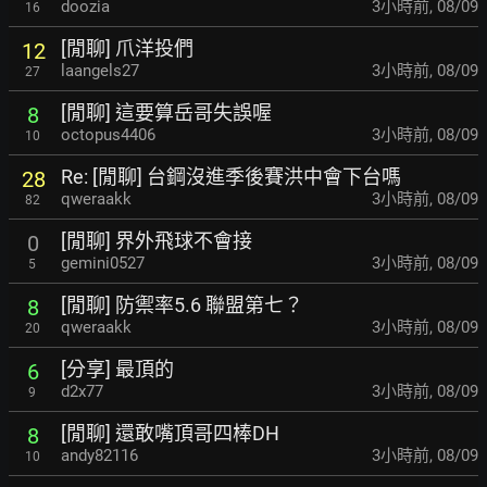
doozia
3小時前
,
08/09
16
[閒聊] 爪洋投們
12
laangels27
3小時前
,
08/09
27
[閒聊] 這要算岳哥失誤喔
8
octopus4406
3小時前
,
08/09
10
Re: [閒聊] 台鋼沒進季後賽洪中會下台嗎
28
qweraakk
3小時前
,
08/09
82
[閒聊] 界外飛球不會接
0
gemini0527
3小時前
,
08/09
5
[閒聊] 防禦率5.6 聯盟第七？
8
qweraakk
3小時前
,
08/09
20
[分享] 最頂的
6
d2x77
3小時前
,
08/09
9
[閒聊] 還敢嘴頂哥四棒DH
8
andy82116
3小時前
,
08/09
10