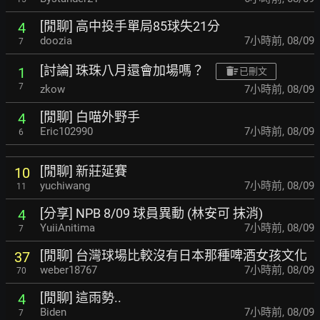
[閒聊] 高中投手單局85球失21分
4
doozia
7小時前
,
08/09
7
[討論] 珠珠八月還會加場嗎？
1
已刪文
7
zkow
7小時前
,
08/09
[閒聊] 白喵外野手
4
Eric102990
7小時前
,
08/09
6
[閒聊] 新莊延賽
10
yuchiwang
7小時前
,
08/09
11
[分享] NPB 8/09 球員異動 (林安可 抹消)
4
YuiiAnitima
7小時前
,
08/09
7
[閒聊] 台灣球場比較沒有日本那種啤酒女孩文化
37
weber18767
7小時前
,
08/09
70
[閒聊] 這雨勢..
4
Biden
7小時前
,
08/09
7