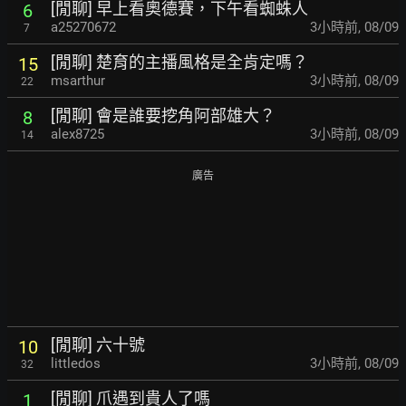
[閒聊] 早上看奧德賽，下午看蜘蛛人
6
a25270672
3小時前
,
08/09
7
[閒聊] 楚育的主播風格是全肯定嗎？
15
msarthur
3小時前
,
08/09
22
[閒聊] 會是誰要挖角阿部雄大？
8
alex8725
3小時前
,
08/09
14
廣告
[閒聊] 六十號
10
littledos
3小時前
,
08/09
32
[閒聊] 爪遇到貴人了嗎
1