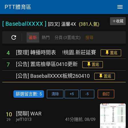
PTT
體育區
＋收藏
[ BaseballXXXX
]
[四叉] 溫馨4X
(381人氣)
最新
熱門
分頁 (3置底文)
搜尋
[整理] 轉播時間表 !桃園.新莊延賽
4
置底
[公告] 置底檢舉區0410更新
7
置底
[公告] BaseballXXXX板規260410
置底
篩選留言數: 5
清除
+5
-5
自訂
[閒聊] WAR
10
jeff1013
41分鐘前
,
08/09
29