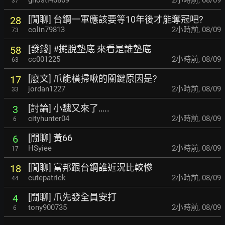
ghostl40809
2小時前
,
08/09
37
[閒聊] 台鋼一軍應該要等10年後才能奪冠吧?
28
colin79813
2小時前
,
08/09
73
[發錢] #擺脫墊底 來看是誰墊底
58
cc001225
2小時前
,
08/09
63
[廢文] 爪能橫掃啾的關鍵原因是?
17
jordan1227
2小時前
,
08/09
33
[討論] 小魏又來了…..
3
cityhunter04
2小時前
,
08/09
6
[閒聊] 黃66
6
HSyiee
2小時前
,
08/09
17
[閒聊] 富邦跟台鋼誰近況比較慘
18
cutepatrick
2小時前
,
08/09
44
[閒聊] 爪先發全員安打
4
tony900735
2小時前
,
08/09
6