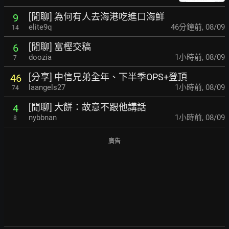
[閒聊] 為何有人去海港吃進口海鮮
9
elite9q
46分鐘前
,
08/09
14
[閒聊] 富樫交稿
6
doozia
1小時前
,
08/09
7
[分享] 中信兄弟全年、下半季OPS+登頂
46
laangels27
1小時前
,
08/09
74
[閒聊] 大餅：故意不跟他講話
4
nybbnan
1小時前
,
08/09
8
廣告