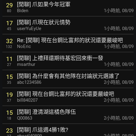
[閒聊] 爪如果今年冠軍
29
Biden
1小時前
,
08/09
80
[閒聊] 爪現在狀元情勢
17
userYuEyUe
1小時前
,
08/09
45
Re: [閒聊] 現在台鋼比富邦的狀況還要嚴峻吧
32
NoEric
1小時前
,
08/09
132
[閒聊] 上禮拜還期待基宏回來衝一發
11
msarthur
1小時前
,
08/09
27
[閒聊] 為什麼會有其他隊在討論狀元選誰了
15
abc1234586
2小時前
,
08/09
35
[閒聊] 現在台鋼比富邦的狀況還要嚴峻吧
19
bill840207
2小時前
,
08/09
37
[閒聊] 澄清湖這橘色隊伍
15
Q00863
2小時前
,
08/09
18
[閒聊] 爪這週4勝1敗?
23