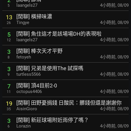
laangels27
4小時前
,
08/09
5
[閒聊] 橫掃味濃
13
Tingye
4小時前
,
08/09
26
[閒聊] 魚住這才是該場場DH的表現啦
5
laangels27
4小時前
,
08/09
12
[閒聊] 棒次天才平野
3
fetoyeh
4小時前
,
08/09
8
[閒聊] 兄弟是使用The 試探嗎
3
turtless5566
4小時前
,
08/09
9
[閒聊] 頂4目前2-0
7
octopus4406
4小時前
,
08/09
11
[閒聊] 田野憂捐錢 日酸民：髒錢但還是謝謝你
19
AisinGioro
4小時前
,
08/09
35
[閒聊] 新莊球場附近雨停了嗎？
3
Lorazin
4小時前
,
08/09
6