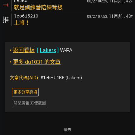
11月前
, 42
LBJKO
08/27 06:29,
F
→
就是訓練營陪練等級
11月前
, 43
leo615210
08/27 07:52,
F
推
上將！
‣
返回看板
[
Lakers
]
W-PA
‣
更多 du1031 的文章
文章代碼(AID):
#1ehHU1KF
(Lakers)
更多分享選項
關閉廣告 方便截圖
廣告