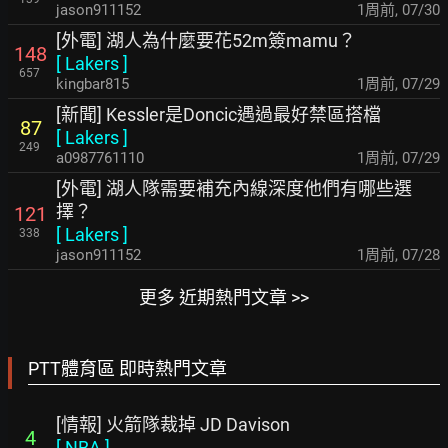
jason911152
1周前
,
07/30
[外電] 湖人為什麼要花52m簽mamu？
148
[
Lakers
]
657
kingbar815
1周前
,
07/29
[新聞] Kessler是Doncic遇過最好禁區搭檔
87
[
Lakers
]
249
a0987761110
1周前
,
07/29
[外電] 湖人隊需要補充內線深度他們有哪些選
擇？
121
[
Lakers
]
338
jason911152
1周前
,
07/28
更多 近期熱門文章 >>
PTT體育區 即時熱門文章
[情報] 火箭隊裁掉 JD Davison
4
[
NBA
]