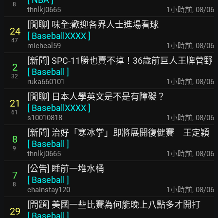
8
thnlkj0665
1小時前
,
08/06
[閒聊] 味全:歡迎各界人士進場看球
24
[
BaseballXXXX
]
47
micheal59
1小時前
,
08/06
[新聞] SPC-11勝也賣不掉！36歲前巨人王牌菅野
2
[
Baseball
]
32
ruka660101
1小時前
,
08/06
[閒聊] 日本人學英文是不是有障礙？
21
[
BaseballXXXX
]
61
s10010818
1小時前
,
08/06
[新聞] 治好「寒冰掌」即將展開復健賽 王定穎
8
[
Baseball
]
9
thnlkj0665
1小時前
,
08/06
[公告] 睡前一堆水桶
7
[
Baseball
]
8
chainstay120
1小時前
,
08/06
[問題] 美國一些比賽為何能晚上八點多才開打
29
[
Baseball
]