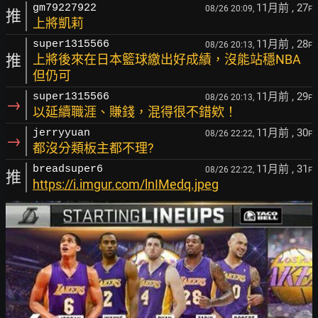
11月前
, 27
gm79227922
08/26 20:09,
F
推
上將凱莉
11月前
, 28
super1315566
08/26 20:13,
F
推
上將後來在日本籃球繳出好成績，沒能站穩NBA
但仍可
11月前
, 29
super1315566
08/26 20:13,
F
→
以延續職涯、賺錢，混得很不錯欸！
11月前
, 30
jerryyuan
08/26 22:22,
F
→
都沒分類板主都不理?
11月前
, 31
breadsuper6
08/26 22:22,
F
推
https://i.imgur.com/lnIMedq.jpeg