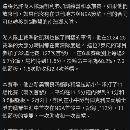
這將允許湖人隊讓凱利參加訓練營和季前賽，如果他們
放棄他，如果他沒有在其他地方與NBA簽約，他的合同
可以轉移到G聯盟的南灣湖人隊。

湖人隊上賽季對凱利也做了同樣的事情，他在2024-25
賽季的大部分時間都在南灣隊度過。 這位7英尺的球員
參加了32場比賽（27次首發），在G聯賽級別上每場2
6.7分鐘，場均得到11.5分，投籃命中率為68.2%，7.3
個籃板，1.5次助攻和2.4次蓋帽。

本賽季，他為新奧爾良鵜鶘隊和達拉斯小牛隊打了11
場比賽（兩次首發），平均在11.5分鐘內得到3.1分和
3.5個籃板。 2月2日，凱利在小牛隊對陣克利夫蘭騎士
隊的職業生涯中首次在NBA首發中，記錄了12分，11
個籃板的雙雙，一次助攻和一次蓋帽。
