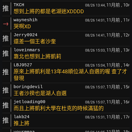
11月前
, 10
TKCH
08/26 13:44,
F
推
想到上將的都是老湖迷XDDDD
11月前
, 11
wayneshih
08/26 14:01,
F
→
哭啊XD
11月前
, 12
Jerry0924
08/26 14:41,
F
推
還差一個王者沙奎
11月前
, 13
loveinmars
08/26 15:03,
F
推
靠北也想到上將凱莉
11月前
, 14
LBJ9527
08/26 15:04,
F
推
原來上將凱利是13年48順位湖人自選的喔 查了才
發現
11月前
, 15
boringdevil
08/26 15:07,
F
推
王者沙揆也是湖人自選
11月前
, 16
jetloading00
08/26 15:07,
F
推
而且上將凱利大學在杜克的時候滿猛的
11月前
, 17
lakb24
08/26 15:31,
F
推
推上將