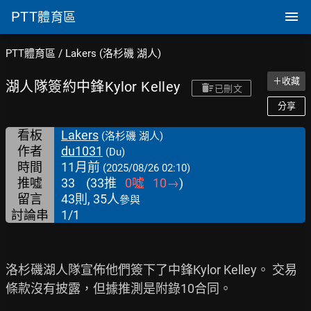
PTT
體育區
PTT體育區
/
Lakers (洛杉磯 湖人)
＋收藏
湖人隊簽約中鋒Kylor Kelley
已刪文
分享
看板
Lakers
(洛杉磯 湖人)
作者
du1031
(Du)
時間
11月前
(2025/08/26 02:10)
推噓
33
(
33
推
0
噓
10
→
)
留言
43則, 35人
參與
討論串
1/1
洛杉磯湖人隊宣佈他們簽下了中鋒Kylor Kelley。 交易
條款沒有披露，但據推測是附錄10合同。
