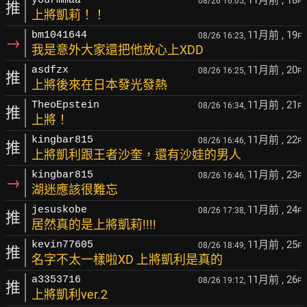
11月前
, 18
yourmmaa
08/26 16:05,
F
推
上將凱莉！！
11月前
, 19
bm1041644
08/26 16:23,
F
→
我是意外大家還把他放心上XDD
11月前
, 20
asdfzx
08/26 16:25,
F
推
上將後來在日本發光發熱
11月前
, 21
TheoEpstein
08/26 16:34,
F
推
上將！
11月前
, 22
kingbar815
08/26 16:46,
F
推
上將凱利跟王者沙奎，還有沙娃的男人
11月前
, 23
kingbar815
08/26 16:46,
F
→
湖迷應該很難忘
11月前
, 24
jesuskobe
08/26 17:38,
F
推
居然真的是上將凱莉!!!!
11月前
, 25
kevin77605
08/26 18:49,
F
推
名字不太一樣啦XD 上將凱利是真的
11月前
, 26
a3353716
08/26 19:12,
F
推
上將凱利ver.2