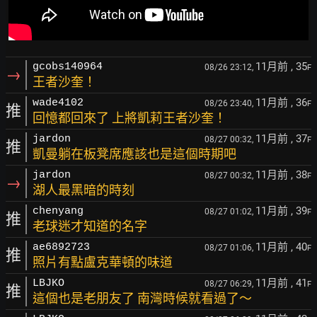
11月前
, 35
gcobs140964
08/26 23:12,
F
→
王者沙奎！
11月前
, 36
wade4102
08/26 23:40,
F
推
回憶都回來了 上將凱莉王者沙奎！
11月前
, 37
jardon
08/27 00:32,
F
推
凱曼躺在板凳席應該也是這個時期吧
11月前
, 38
jardon
08/27 00:32,
F
→
湖人最黑暗的時刻
11月前
, 39
chenyang
08/27 01:02,
F
推
老球迷才知道的名字
11月前
, 40
ae6892723
08/27 01:06,
F
推
照片有點盧克華頓的味道
11月前
, 41
LBJKO
08/27 06:29,
F
推
這個也是老朋友了 南灣時候就看過了～