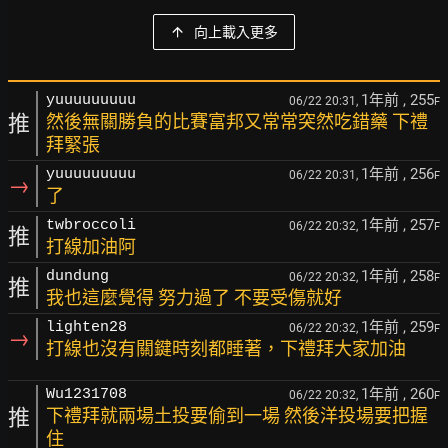
向上載入更多
1年前
, 255
yuuuuuuuuu
06/22 20:31,
F
推
然後無關勝負的比賽富邦又常常突然吃錯藥 下禮
拜緊張
1年前
, 256
yuuuuuuuuu
06/22 20:31,
F
→
了
1年前
, 257
twbroccoli
06/22 20:32,
F
推
打線加油阿
1年前
, 258
dundung
06/22 20:32,
F
推
我也這麼覺得 努力過了 不要受傷就好
1年前
, 259
lighten28
06/22 20:32,
F
→
打線也沒有關鍵時刻都睡著，下禮拜大家加油
1年前
, 260
Wu1231708
06/22 20:32,
F
推
下禮拜就兩場土投要偷到一場 然後洋投場要把握
住