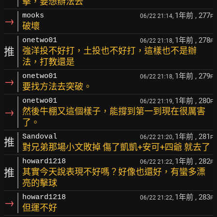
擊，要想辦法去
1年前
, 277
mooks
06/22 21:14,
F
→
破壞
1年前
, 278
onetwo01
06/22 21:18,
F
推
強洋投不好打，土投也不好打，這樣也不是辦
法，打教還是
1年前
, 279
onetwo01
06/22 21:18,
F
→
要找方法去突破。
1年前
, 280
onetwo01
06/22 21:19,
F
→
然後牛棚又這個樣子，能撐到第一到現在很厲害
了。
1年前
, 281
Sandoval
06/22 21:20,
F
推
對兄弟那場小文敗掉 傷了凱凱+安可+四爺 就去了
1年前
, 282
howard1218
06/22 21:22,
F
推
其實今天說表現不好嗎？好像也還好，有蠻多漂
亮的擊球
1年前
, 283
howard1218
06/22 21:22,
F
→
但運不好