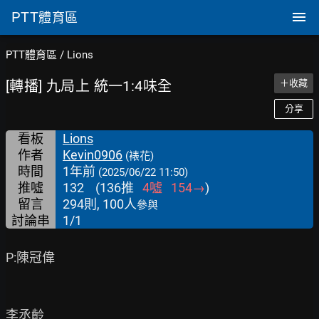
PTT
體育區
PTT體育區
/
Lions
[轉播] 九局上 統一1:4味全
＋收藏
分享
看板
Lions
作者
Kevin0906
(裱花)
時間
1年前
(2025/06/22 11:50)
推噓
132
(
136
推
4
噓
154
→
)
留言
294則, 100人
參與
討論串
1/1
P:陳冠偉

李丞齡
