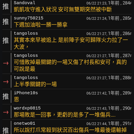
1年前
, 284
Sandoval
06/22 21:23,
F
推
凱凱攻守進入狀況 安可無雙期突然被中斷
1年前
, 285
sunny750215
06/22 21:24,
F
推
下週加油啦一勝一勝拿
1年前
, 286
tangoloss
06/22 21:27,
F
推
其實本來早被追上 是前陣子安可歸隊火力拉了一
大波，
1年前
, 287
tangoloss
06/22 21:27,
F
→
可惜敗掉最關鍵的一場又傷了村長和安可，真的
可說是最
1年前
, 288
tangoloss
06/22 21:27,
F
→
上半季關鍵的一場
1年前
, 289
iPhone10s
06/22 21:42,
F
推
恩
1年前
, 290
wordxp0815
06/22 21:43,
F
→
那場敗是一回事，更虧的是多了一堆傷兵….
1年前
, 291
onetwo01
06/22 21:44,
F
推
所以說打爪常殺到狀況百出傷兵一堆最後還輸掉