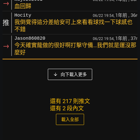
→
血回歸
1年前
, 36
Hocity
06/22 19:54,
F
推
我倒覺得這分差給安可上來看看球找一下球感也
不錯
1年前
, 37
Jason860820
06/22 19:54,
F
→
今天確實龍做的很好啊打擊守備…我們就是運沒那
麼好
向下載入更多
還有 217 則推文
還有 2 段內文
載入全部