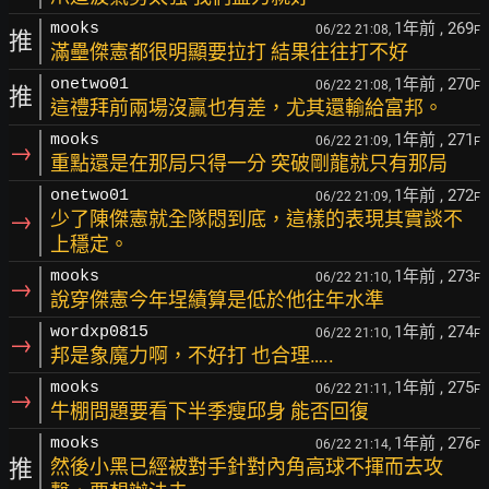
1年前
, 269
mooks
06/22 21:08,
F
推
滿壘傑憲都很明顯要拉打 結果往往打不好
1年前
, 270
onetwo01
06/22 21:08,
F
推
這禮拜前兩場沒贏也有差，尤其還輸給富邦。
1年前
, 271
mooks
06/22 21:09,
F
→
重點還是在那局只得一分 突破剛龍就只有那局
1年前
, 272
onetwo01
06/22 21:09,
F
→
少了陳傑憲就全隊悶到底，這樣的表現其實談不
上穩定。
1年前
, 273
mooks
06/22 21:10,
F
→
說穿傑憲今年埕績算是低於他往年水準
1年前
, 274
wordxp0815
06/22 21:10,
F
→
邦是象魔力啊，不好打 也合理…..
1年前
, 275
mooks
06/22 21:11,
F
→
牛棚問題要看下半季瘦邱身 能否回復
1年前
, 276
mooks
06/22 21:14,
F
推
然後小黑已經被對手針對內角高球不揮而去攻