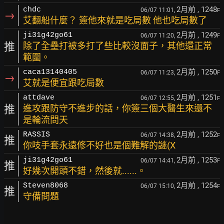
2月前
, 1248
chdc
06/07 11:01,
F
→
艾翻船什麼？ 簽他來就是吃局數 他也吃局數了
2月前
, 1249
ji31g42go61
06/07 11:20,
F
推
除了全壘打被多打了些比較沒面子，其他還正常
範圍。
2月前
, 1250
caca13140405
06/07 11:23,
F
→
艾就是便宜跟吃局數
2月前
, 1251
attdave
06/07 12:55,
F
推
進攻跟防守不進步的話，你簽三個大醫生來還不
是輪流問天
2月前
, 1252
RASSIS
06/07 14:38,
F
推
你吱手套永遠修不好也是個難解的謎(X
2月前
, 1253
ji31g42go61
06/07 14:41,
F
推
好幾次開頭不錯，然後就......。
2月前
, 1254
Steven8068
06/07 15:10,
F
推
守備問題