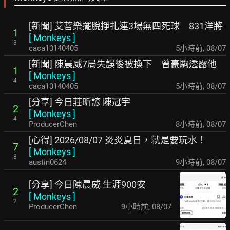
[新聞] 艾菩樂擺脫掙扎連3場無四死球 831洋將
1
[
Monkeys
]
3
caca13140405
5小時前
,
08/07
[新聞] 陳晨威7局失誤後被換下 曾豪駒透露他
1
[
Monkeys
]
4
caca13140405
5小時前
,
08/07
[分享] 今日莊昕諺 陳冠宇
2
[
Monkeys
]
4
ProducerChen
8小時前
,
08/07
[心得] 2026/08/07 炎炎夏日，就是要玩水！
7
[
Monkeys
]
8
austin0624
9小時前
,
08/07
[分享] 今日陳晨威 生涯900安
2
[
Monkeys
]
2
ProducerChen
9小時前
,
08/07