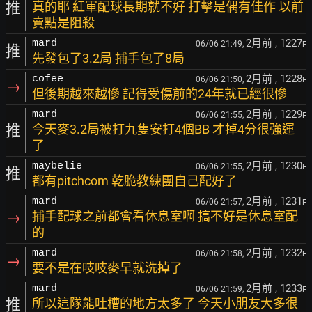
推
真的耶 紅軍配球長期就不好 打擊是偶有佳作 以前
賣點是阻殺
2月前
, 1227
mard
06/06 21:49,
F
推
先發包了3.2局 捕手包了8局
2月前
, 1228
cofee
06/06 21:50,
F
→
但後期越來越慘 記得受傷前的24年就已經很慘
2月前
, 1229
mard
06/06 21:55,
F
推
今天麥3.2局被打九隻安打4個BB 才掉4分很強運
了
2月前
, 1230
maybelie
06/06 21:55,
F
推
都有pitchcom 乾脆教練團自己配好了
2月前
, 1231
mard
06/06 21:57,
F
→
捕手配球之前都會看休息室啊 搞不好是休息室配
的
2月前
, 1232
mard
06/06 21:58,
F
→
要不是在吱吱麥早就洗掉了
2月前
, 1233
mard
06/06 21:59,
F
推
所以這隊能吐槽的地方太多了 今天小朋友大多很