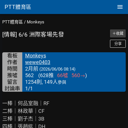
PTT
體育區
PTT體育區
/
Monkeys
[情報] 6/6 洲際客場先發
＋收藏
分享
看板
Monkeys
作者
wewe0403
時間
2月前
(2026/06/06 08:14)
推噓
562
(
628
推
66
噓
560
→
)
留言
1254則, 149人
參與
討論串
1/1
一棒｜何品室融｜RF

二棒｜林政華｜CF

三棒｜劉子杰｜3B

四棒｜張趙紘｜DH
