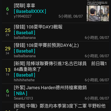
[閒聊] 辜辜
6
[
BaseballXXXX
]
6
y19940327
5小時前
,
08/07
[發錢] 108夏甲DAY3戰報
25
[
Baseball
]
29
balbalbanana
6小時前
,
08/07
[發錢] 108夏甲賽前預測DAY4(上)
29
[
Baseball
]
34
balbalbanana
6小時前
,
08/07
[新聞] 陸棒球聯賽傳引進7名古巴球員 前日職1
84轟重砲來了
13
[
Baseball
]
19
hihihihehehe
6小時前
,
08/07
[外絮] James Harden德州持槍案撤銷
6
[
NBA
]
14
SeanLi1013
6小時前
,
08/07
[新聞] 中職》鄭浩均本季第3度下二軍 平野盼他