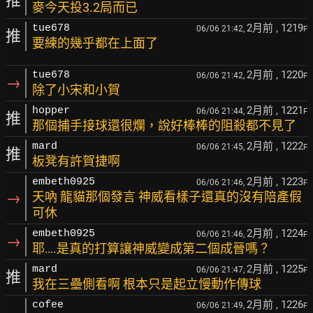
推
麥今天投3.2局而已
2月前
, 1219
tue678
06/06 21:42,
F
推
要練的幾乎都在上面了
2月前
, 1220
tue678
06/06 21:42,
F
→
除了小宋和小賀
2月前
, 1221
hopper
06/06 21:44,
F
推
那個捕手接球還很爛，說好棒棒的阻殺都不見了
2月前
, 1222
mard
06/06 21:45,
F
推
板凳有許賀捷啊
2月前
, 1223
embeth0925
06/06 21:46,
F
→
天吶 龍貓那個發言 神威看樣子還真的沒有陪產假
可休
2月前
, 1224
embeth0925
06/06 21:46,
F
→
耶….是真的打算讓神威變成第二個成晉嗎？
2月前
, 1225
mard
06/06 21:47,
F
推
我在三壘側看啊 根本只是起立慢動作傳球
2月前
, 1226
cofee
06/06 21:49,
F