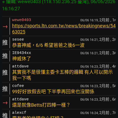
※ 編輯: wewe0403 (118.150.236.25 臺灣), 06/06/2026 
2月前
, 1
wewe0403
06/06 16:19,
F
→
https://sports.ltn.com.tw/news/breakingnews/54
63025
2月前
, 2
sesee
06/06 16:21,
F
推
恭喜神威，6/6 希望爸爸之後6一波
2月前
, 3
IE9434xx
06/06 16:21,
F
推
神威休了
2月前
, 4
attdave
06/06 16:23,
F
推
其實我不是很懂主委卡五棒的邏輯 有人可以開示
我一下嗎
2月前
, 5
cofee
06/06 16:23,
F
推
99好好放假去吧 下半季再回來也沒關係
2月前
, 6
attdave
06/06 16:23,
F
→
還是就像Betts打四棒一樣？
2月前
, 7
alexcf
06/06 16:24,
F
推