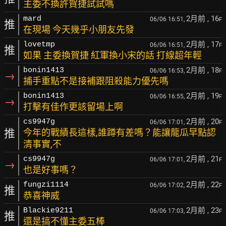
主委不換許賀捷試試嗎
2月前
, 16
mard
06/06 16:51,
F
推
在現場 今天幾乎小朋友先發
2月前
, 17
lovetmp
06/06 16:51,
F
推
如果 主委換賀捷 紅軍換小宋的話 打線超年輕
2月前
, 18
bonin1413
06/06 16:53,
F
→
捕手重點不是接補跟阻殺能力優先嗎
2月前
, 19
bonin1413
06/06 16:55,
F
→
打擊有佳作更該留場上啊
2月前
, 20
cs9947g
06/06 17:01,
F
推
今年的戰績長這樣,誰蹲有差嗎？能讓龍瓜早點認
清事實,不
2月前
, 21
cs9947g
06/06 17:01,
F
→
也是好事嗎？
2月前
, 22
fungzi1114
06/06 17:02,
F
推
恭喜神威
2月前
, 23
Blackie9211
06/06 17:03,
F
推
還是搞不懂主委五棒