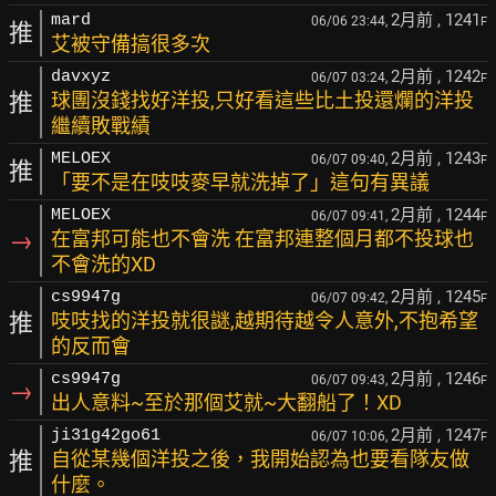
2月前
, 1241
mard
06/06 23:44,
F
推
艾被守備搞很多次
2月前
, 1242
davxyz
06/07 03:24,
F
推
球團沒錢找好洋投,只好看這些比土投還爛的洋投
繼續敗戰績
2月前
, 1243
MELOEX
06/07 09:40,
F
推
「要不是在吱吱麥早就洗掉了」這句有異議
2月前
, 1244
MELOEX
06/07 09:41,
F
→
在富邦可能也不會洗 在富邦連整個月都不投球也
不會洗的XD
2月前
, 1245
cs9947g
06/07 09:42,
F
推
吱吱找的洋投就很謎,越期待越令人意外,不抱希望
的反而會
2月前
, 1246
cs9947g
06/07 09:43,
F
→
出人意料~至於那個艾就~大翻船了！XD
2月前
, 1247
ji31g42go61
06/07 10:06,
F
推
自從某幾個洋投之後，我開始認為也要看隊友做
什麼。