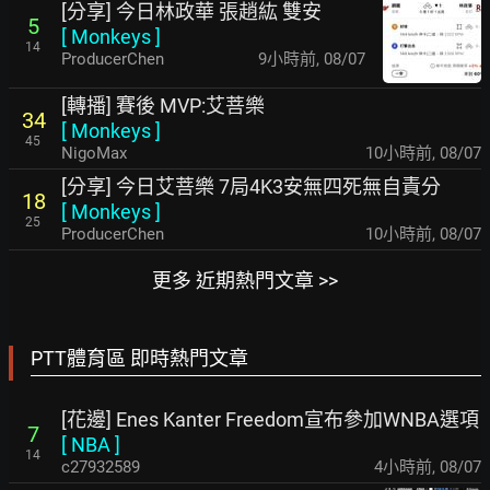
[分享] 今日林政華 張趙紘 雙安
5
[
Monkeys
]
14
ProducerChen
9小時前
,
08/07
[轉播] 賽後 MVP:艾菩樂
34
[
Monkeys
]
45
NigoMax
10小時前
,
08/07
[分享] 今日艾菩樂 7局4K3安無四死無自責分
18
[
Monkeys
]
25
ProducerChen
10小時前
,
08/07
更多 近期熱門文章 >>
PTT體育區 即時熱門文章
[花邊] Enes Kanter Freedom宣布參加WNBA選項
7
[
NBA
]
14
c27932589
4小時前
,
08/07