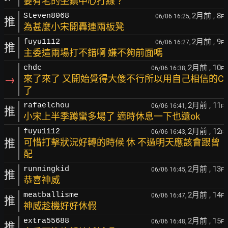
要有老的坐鎮中心打線？
2月前
, 8
Steven8068
06/06 16:25,
F
推
為甚麼小宋開轟連兩板凳
2月前
, 9
fuyu1112
06/06 16:27,
F
推
主委這兩場打不錯啊 嫌不夠前面嗎
2月前
, 10
chdc
06/06 16:38,
F
→
來了來了 又開始覺得大傻不行所以用自己相信的C
了
2月前
, 11
rafaelchou
06/06 16:41,
F
推
小宋上半季蹲蠻多場了 適時休息一下也還ok
2月前
, 12
fuyu1112
06/06 16:43,
F
推
可惜打擊狀況好轉的時候 休 不過明天應該會跟曾
配
2月前
, 13
runningkid
06/06 16:45,
F
推
恭喜神威
2月前
, 14
meatballisme
06/06 16:47,
F
推
神威趁機好好休假
2月前
, 15
extra55688
06/06 16:48,
F
推