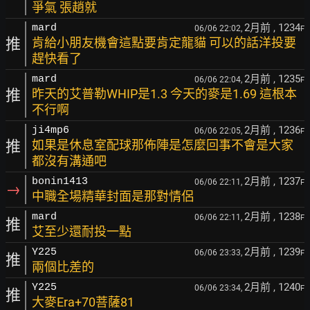
爭氣 張趙就
2月前
, 1234
mard
06/06 22:02,
F
推
肯給小朋友機會這點要肯定龍貓 可以的話洋投要
趕快看了
2月前
, 1235
mard
06/06 22:04,
F
推
昨天的艾普勒WHIP是1.3 今天的麥是1.69 這根本
不行啊
2月前
, 1236
ji4mp6
06/06 22:05,
F
推
如果是休息室配球那佈陣是怎麼回事不會是大家
都沒有溝通吧
2月前
, 1237
bonin1413
06/06 22:11,
F
→
中職全場精華封面是那對情侶
2月前
, 1238
mard
06/06 22:11,
F
推
艾至少還耐投一點
2月前
, 1239
Y225
06/06 23:33,
F
推
兩個比差的
2月前
, 1240
Y225
06/06 23:34,
F
推
大麥Era+70菩薩81