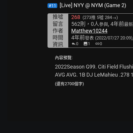
[Live] NYY @ NYM (Game 2)
#11
推噓
268
(273推
5噓 284→
)
留言
562則，0人
, 4年前
參與
最新
作者
Matthew10244
時間
4年前
發表
(2022/07/27 20:09)
資訊
0
image
1
link
0
內容預覽:
2022Season G99. Citi Field Flus
AVG AVG. 1B DJ LeMahieu .278 1
(還有2700個字)