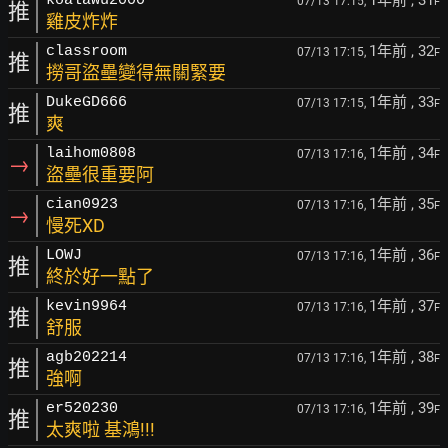
1年前
, 31
koalawu2000
07/13 17:15,
F
推
雞皮炸炸
1年前
, 32
classroom
07/13 17:15,
F
推
撈哥盜壘變得無關緊要
1年前
, 33
DukeGD666
07/13 17:15,
F
推
爽
1年前
, 34
laihom0808
07/13 17:16,
F
→
盜壘很重要阿
1年前
, 35
cian0923
07/13 17:16,
F
→
慢死XD
1年前
, 36
LOWJ
07/13 17:16,
F
推
終於好一點了
1年前
, 37
kevin9964
07/13 17:16,
F
推
舒服
1年前
, 38
agb202214
07/13 17:16,
F
推
強啊
1年前
, 39
er520230
07/13 17:16,
F
推
太爽啦 基鴻!!!