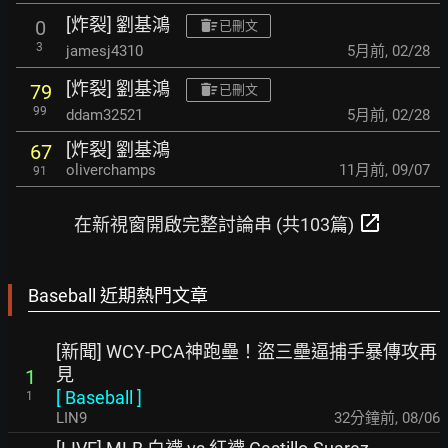
[炸裂] 劉基鴻
0
已刪文
3
jamesj4310
5月前
,
02/28
[炸裂] 劉基鴻
79
已刪文
99
ddam32521
5月前
,
02/28
[炸裂] 劉基鴻
67
oliverchamps
11月前
,
09/07
91
open_in_new
在新視窗開啟完整討論串 (共103篇)
Baseball 近期熱門文章
[新聞] WCY-PCA神跑壘！盜三壘逼捕手暴傳攻再
見
1
[
Baseball
]
1
LIN9
33分鐘前
,
08/06