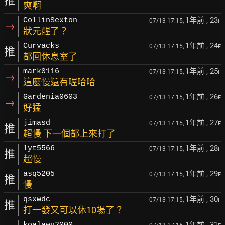
推
爽啊
1年前
, 23
CollinSexton
07/13 17:15,
F
→
狀元醒了？
1年前
, 24
Curvacks
07/13 17:15,
F
推
都回休息室了
1年前
, 25
mark0116
07/13 17:15,
F
→
這麼慢還有喔哈哈
1年前
, 26
Gardenia0603
07/13 17:15,
F
→
好猛
1年前
, 27
jimasd
07/13 17:15,
F
推
超慢 下一個都上來打了
1年前
, 28
lyt5566
07/13 17:15,
F
推
超慢
1年前
, 29
asq5205
07/13 17:15,
F
推
慢
1年前
, 30
qsxwdc
07/13 17:15,
F
推
打一發又可以休10場了？