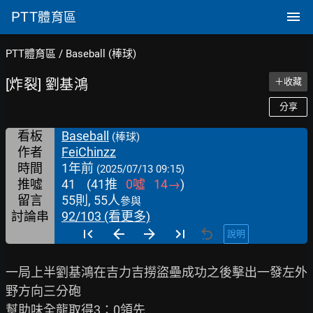
PTT
體育區
PTT體育區
/
Baseball (棒球)
[炸裂] 劉基鴻
＋收藏
分享
看板
Baseball
(棒球)
作者
FeiChinzz
時間
1年前
(2025/07/13 09:15)
推噓
41
(
41
推
0
噓
14
→
)
留言
55則, 55人
參與
討論串
92/103 (看更多)
說明
一局上半劉基鴻在吉力吉撈盜壘成功之後擊出一發左外
野方向三分砲

幫助味全龍取得3：0領先
