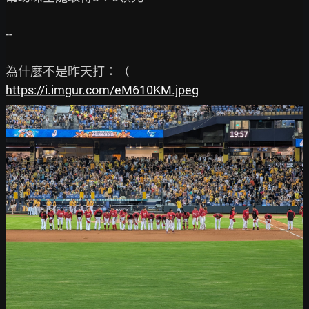
--

https://i.imgur.com/eM610KM.jpeg