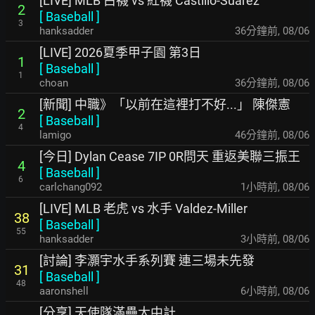
[LIVE] MLB 白襪 vs 紅襪 Castillo-Suarez
2
[
Baseball
]
3
hanksadder
36分鐘前
,
08/06
[LIVE] 2026夏季甲子園 第3日
1
[
Baseball
]
1
choan
37分鐘前
,
08/06
[新聞] 中職》「以前在這裡打不好...」 陳傑憲
2
[
Baseball
]
4
lamigo
46分鐘前
,
08/06
[今日] Dylan Cease 7IP 0R問天 重返美聯三振王
4
[
Baseball
]
6
carlchang092
1小時前
,
08/06
[LIVE] MLB 老虎 vs 水手 Valdez-Miller
38
[
Baseball
]
55
hanksadder
3小時前
,
08/06
[討論] 李灝宇水手系列賽 連三場未先發
31
[
Baseball
]
48
aaronshell
6小時前
,
08/06
[分享] 天使隊滿壘大中計