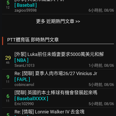
5
[
Baseball
]
12
zagioo59598
6小時前
,
08/06
更多 近期熱門文章 >>
PTT體育區 即時熱門文章
[外絮] Luka前任未婚妻要求5000萬美元和解
29
[
NBA
]
46
SeanLi1013
1小時前
,
08/06
Re: [閒聊] 夏季人肉市場26/27 Vinicius Jr
9
[
FAPL
]
11
cobincarrol
5小時前
,
08/06
[閒聊] 英國的本土棒球有機會發展起來嗎
6
[
BaseballXXXX
]
11
Eric102990
5小時前
,
08/06
Re: [情報] Lonnie Walker IV 去金塊
5