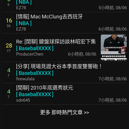
[
NBA
]
6
EZ78
5小時前
,
08/06
[情報] Mac McClung去西班牙
16
[
NBA
]
36
EZ78
6小時前
,
08/06
Re: [閒聊] 鍵盤球探訪談林昭宏下集
28
[
BaseballXXXX
]
77
ProducerChen
6小時前
,
08/06
[分享] 現場見證大谷本季首度雙響砲！
4
[
BaseballXXXX
]
7
firewulala
7小時前
,
08/06
[閒聊] 2010年底選秀狀元
4
[
BaseballXXXX
]
7
sdn645
7小時前
,
08/06
更多 即時熱門文章 >>