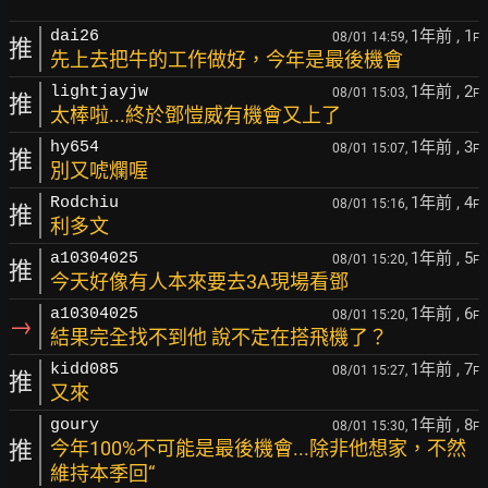
1年前
, 1
dai26
08/01 14:59,
F
推
先上去把牛的工作做好，今年是最後機會
1年前
, 2
lightjayjw
08/01 15:03,
F
推
太棒啦...終於鄧愷威有機會又上了
1年前
, 3
hy654
08/01 15:07,
F
推
別又唬爛喔
1年前
, 4
Rodchiu
08/01 15:16,
F
推
利多文
1年前
, 5
a10304025
08/01 15:20,
F
推
今天好像有人本來要去3A現場看鄧
1年前
, 6
a10304025
08/01 15:20,
F
→
結果完全找不到他 說不定在搭飛機了？
1年前
, 7
kidd085
08/01 15:27,
F
推
又來
1年前
, 8
goury
08/01 15:30,
F
推
今年100%不可能是最後機會...除非他想家，不然
維持本季回“