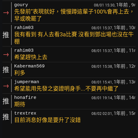
1年前
, 9
goury
08/01 15:30,
F
→
先發前”表現就好，慢慢蹲這輩子100%會再上去，
早或晚罷了
1年前
, 10
rahim03
08/01 15:37,
F
推
我有看到 有人去看3a比賽 沒看到鄧出場也沒在牛
棚
1年前
, 11
rahim03
08/01 15:37,
F
→
希望趕快上去
1年前
, 12
Kaberman569
08/01 15:38,
F
推
利多
1年前
, 13
jumperman
08/01 15:41,
F
→
希望能用先發之姿證明身手...不要再中繼了
1年前
, 14
honafire
08/01 19:14,
F
推
期待
1年前
, 15
trextrex
08/02 02:01,
F
推
目前消息好像是要升了沒錯