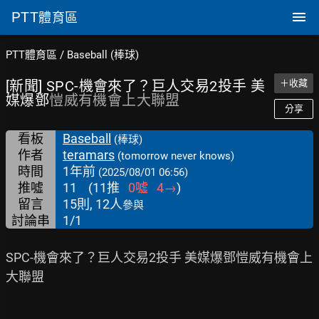
PTT
體育區
PTT體育區
/
Baseball (棒球)
[新聞] SPC-機會來了？巨人交易2投手 美
＋收藏
媒爆鄧
愷威有機會上大聯盟
分享
看板
Baseball
(棒球)
作者
teramars
(tomorrow never knows)
時間
1年前
(2025/08/01 06:56)
推噓
11
(
11
推
0
噓
4
→
)
留言
15則, 12人
參與
討論串
1/1
SPC-機會來了？巨人交易2投手 美媒爆鄧愷威有機會上
大聯盟
