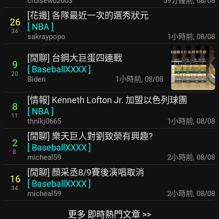
cruisewu2003
59分鐘前
,
08/08
[花邊] 各隊最近一次的選秀狀元
26
[
NBA
]
34
sakraypopo
1小時前
,
08/08
[閒聊] 台鋼大巨蛋四連戰
9
[
BaseballXXXX
]
20
Biden
1小時前
,
08/08
[情報] Kenneth Lofton Jr. 加盟以色列球團
8
[
NBA
]
11
thnlkj0665
1小時前
,
08/08
[閒聊] 樂天巨人對劉致榮有興趣?
2
[
BaseballXXXX
]
8
micheal59
2小時前
,
08/08
[閒聊] 顏采丞8/9賽後演唱取消
16
[
BaseballXXXX
]
34
micheal59
2小時前
,
08/08
更多 即時熱門文章 >>