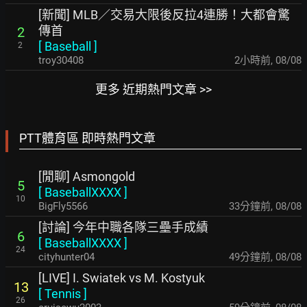
[新聞] MLB／交易大限後反拉4連勝！大都會驚
傳首
2
[
Baseball
]
2
troy30408
2小時前
,
08/08
更多 近期熱門文章 >>
PTT體育區 即時熱門文章
[閒聊] Asmongold
5
[
BaseballXXXX
]
10
BigFly5566
33分鐘前
,
08/08
[討論] 今年中職各隊三壘手成績
6
[
BaseballXXXX
]
24
cityhunter04
49分鐘前
,
08/08
[LIVE] I. Swiatek vs M. Kostyuk
13
[
Tennis
]
26