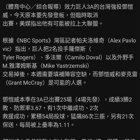
〔體育中心／綜合報導〕效力巨人3A的台灣強投鄧愷
威，今天原本要先發登板，但臨時取消

出賽，美媒指出他有可能被拉上大聯盟。

根據《NBC Sports》灣區記者帕夫洛維奇（Alex Pavlo
vic）指出，巨人把2名投手羅傑斯（

Tyler Rogers）、多法爾（Camilo Doval）以及外野手
M.雅澤姆斯基（Mike Yastrzemski）

交易掉後，本週需要填補陣容空缺，而鄧愷威和麥克雷
（Grant McCray）是可能的人選。

鄧愷威本季在3A已出賽25場（4場先發），成績3勝2
敗、防禦率3.67，有1次中繼成功、2次

救援成功，累積54局投球，猛飆86次三振，另有21次
保送，每局被上壘率為1.11。
