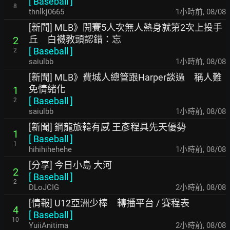
[
Baseball
]
8
thnlkj0665
1小時前
,
08/08
[新聞] MLB》開賽5人次無人熱身就第2次上投手
丘 白襪教頭認錯：忘
2
[
Baseball
]
2
saiulbb
1小時前
,
08/08
[新聞] MLB》費城人總管跟Harper談過 稱人難
免情緒化
1
[
Baseball
]
2
saiulbb
1小時前
,
08/08
[新聞] 鋼龍旅韓有感 王彥程具先天優勢
1
[
Baseball
]
1
hihihihehehe
1小時前
,
08/08
[分享] 今日小島 大河
2
[
Baseball
]
2
DLoJCIG
2小時前
,
08/08
[情報] U12亞洲少棒 轉播平台 / 賽程表
4
[
Baseball
]
10
YuiiAnitima
2小時前
,
08/08