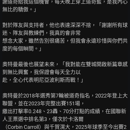
謝道奇給我這個機會，每天晚上穿上道奇藍，是我內心
無比的驕傲。」

對於隊友與支持者，他也表達深深不捨，「謝謝所有球
迷、隊友與教練們，我真的會非常

想念大家，雖然告別很痛苦，但我會永遠珍惜與你們共
度的每個瞬間。」

奧特曼最後也展望未來，「我對能在雙城開啟新篇章感
到無比興奮，我保證會每天全力以

赴，全心代表明尼亞波利斯而戰！」

奧特曼於2018年選秀第7輪被道奇指名，2022年登上大
聯盟，並在2023年完整出賽151場，

繳出打擊率0.248、23轟、70分打點的成績，在國聯新
人王票選中排名第3，僅次於卡洛爾

（Corbin Carroll）與千賀滉大，2025年球季至今出賽2