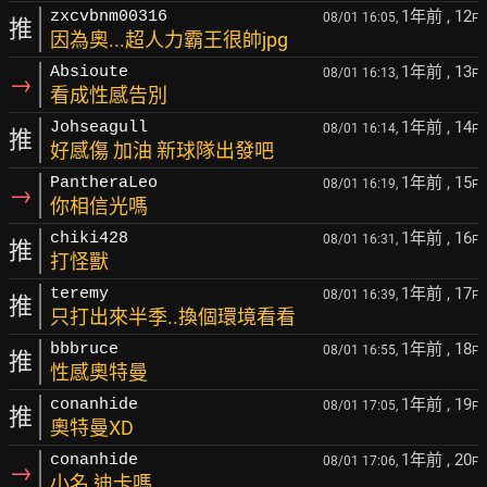
1年前
, 12
zxcvbnm00316
08/01 16:05,
F
推
因為奧...超人力霸王很帥jpg
1年前
, 13
Absioute
08/01 16:13,
F
→
看成性感告別
1年前
, 14
Johseagull
08/01 16:14,
F
推
好感傷 加油 新球隊出發吧
1年前
, 15
PantheraLeo
08/01 16:19,
F
→
你相信光嗎
1年前
, 16
chiki428
08/01 16:31,
F
推
打怪獸
1年前
, 17
teremy
08/01 16:39,
F
推
只打出來半季..換個環境看看
1年前
, 18
bbbruce
08/01 16:55,
F
推
性感奧特曼
1年前
, 19
conanhide
08/01 17:05,
F
推
奧特曼XD
1年前
, 20
conanhide
08/01 17:06,
F
→
小名 迪卡嗎