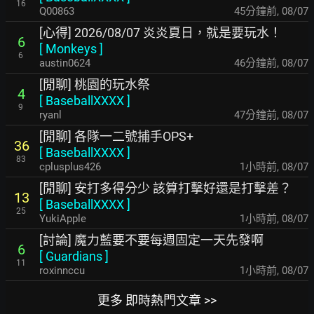
16
Q00863
46分鐘前
,
08/07
[心得] 2026/08/07 炎炎夏日，就是要玩水！
6
[
Monkeys
]
6
austin0624
47分鐘前
,
08/07
[閒聊] 桃園的玩水祭
4
[
BaseballXXXX
]
9
ryanl
48分鐘前
,
08/07
[閒聊] 各隊一二號捕手OPS+
36
[
BaseballXXXX
]
83
cplusplus426
1小時前
,
08/07
[閒聊] 安打多得分少 該算打擊好還是打擊差？
13
[
BaseballXXXX
]
25
YukiApple
1小時前
,
08/07
[討論] 魔力藍要不要每週固定一天先發啊
6
[
Guardians
]
11
roxinnccu
1小時前
,
08/07
更多 即時熱門文章 >>