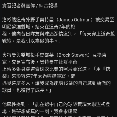
實習記者蘇嘉偉 / 綜合報導

洛杉磯道奇外野手奧特曼（James Outman）被交易至
明尼蘇達雙城，結束在道奇7年的旅

程，他向昔日隊友與球迷深情道別，「每天穿上道奇藍
戰袍，是我引以為傲的事。」

奧特曼與雙城投手史都華（Brock Stewart）互換東
家，交易宣布後，奧特曼在社群平台

上傳多張身穿道奇球衣比賽的照片並寫道，「用『快
樂』來形容這7年太過輕描淡寫，能

遇見這麼多人，讓我成為能讓12歲的自己感到驕傲的
球員，也獲得了成長。」

他感性提到，「能在選中自己的球隊實現大聯盟初登
場，是夢想成真的一刻，我會永遠感
