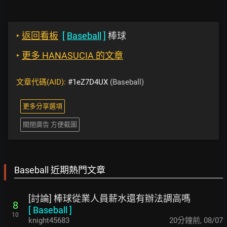
‣
返回看板
[
Baseball
]
棒球
‣
更多 HANASUCIA 的文章
文章代碼(AID):
#1eZ7D4UX
(Baseball)
更多分享選項
關閉廣告 方便截圖
Baseball 近期熱門文章
[討論] 棒球從業人員薪水還有辦法調高嗎
8
[
Baseball
]
10
knight45683
20分鐘前
,
08/07