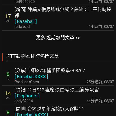
iori9060920
1小時前
,
08/07
[新聞] 陳韻文復原遙遙無期？餅總：二軍何時投
都
17
[
Baseball
]
26
leftavoid
1小時前
,
08/07
更多 近期熱門文章 >>
PTT體育區 即時熱門文章
[分享] 中職37年捕手阻殺率~08/07
6
[
BaseballXXXX
]
12
ProducerChen
25分鐘前
,
08/07
[情報] 今日912連線 張仁瑋 張士綸 宋晟睿
14
[
Elephants
]
25
andy82116
45分鐘前
,
08/07
[閒聊] 台籃球星年薪接近大谷翔平
8
[
BaseballXXXX
]