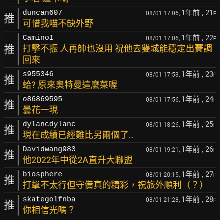
1年前
, 21
duncan607
08/01 17:06,
F
推
可惜我喵不缺外野
1年前
, 22
CaminoI
08/01 17:06,
F
推
打擊不振 人再帥也沒用 祝他去雙城能穩定出賽調
回來
1年前
, 23
s955346
08/01 17:53,
F
推
蛤? 原來奧特曼這麼菜喔
1年前
, 24
o86869595
08/01 17:56,
F
推
曇花一現
1年前
, 25
dylancdylanc
08/01 18:26,
F
推
現在成績已經難比另兩個了..
1年前
, 26
Davidwang983
08/01 19:21,
F
推
他2022年中從2A直升大聯盟
1年前
, 27
biosphere
08/01 20:15,
F
推
打擊不太行但守備真的精彩，祝旅外順利（？）
1年前
, 28
skategolfnba
08/01 21:28,
F
推
你相信光嗎？