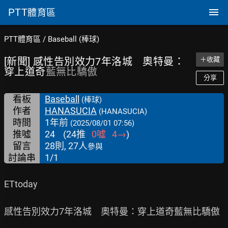
PTT
體育區
PTT體育區
/
Baseball (棒球)
[新聞] 感性告別效力7年洛城 奧特曼：
＋收藏
穿上道奇
藍無比驕傲
分享
看板
Baseball
(棒球)
作者
HANASUCIA
(HANASUCIA)
時間
1年前
(2025/08/01 07:56)
推噓
24
(
24
推
0
噓
4
→
)
留言
28則, 27人
參與
討論串
1/1
ETtoday

感性告別效力7年洛城　奧特曼：穿上道奇藍無比驕傲
