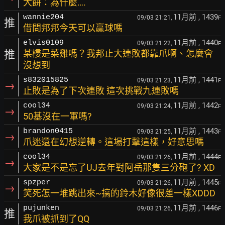
大餅：為什麼….
11月前
, 1439
wannie204
09/03 21:21,
F
推
借問邦邦今天可以贏球嗎
11月前
, 1440
elvis0109
09/03 21:22,
F
推
某樓是菜雞嗎？我邦止大連敗都靠爪啊、怎麼會
沒想到
11月前
, 1441
s832015825
09/03 21:23,
F
→
止敗是為了下次連敗 這次挑戰九連敗嗎
11月前
, 1442
cool34
09/03 21:24,
F
→
50基沒在一軍嗎?
11月前
, 1443
brandon0415
09/03 21:25,
F
→
爪迷還在幻想逆轉。這場打擊這樣，好意思嗎
11月前
, 1444
cool34
09/03 21:26,
F
→
大家是不是忘了UJ去年對阿岳那隻三分砲了? XD
11月前
, 1445
spzper
09/03 21:26,
F
→
笑死怎一堆跳出來~搞的鈴木好像很差一樣XDDD
11月前
, 1446
pujunken
09/03 21:26,
F
推
我爪被抓到了QQ