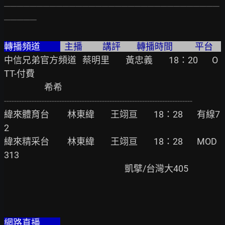
─────────────────────────────────
─────
轉播頻道          
  主播          講評        轉播時間           平台      
中信兄弟官方頻道   蔡明里        黃忠義        18：20       O
TT-付費

---------------------------------------------------------------------------
緯來體育台         林東緯        王翊亘        18：28       有線7
2

緯來精采台         林東緯        王翊亘        18：28       MOD
313

                                                            凱擘/台灣大405

網路直播          