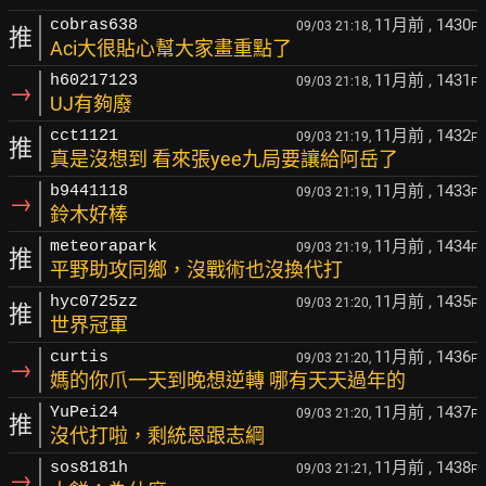
11月前
, 1430
cobras638
09/03 21:18,
F
推
Aci大很貼心幫大家畫重點了
11月前
, 1431
h60217123
09/03 21:18,
F
→
UJ有夠廢
11月前
, 1432
cct1121
09/03 21:19,
F
推
真是沒想到 看來張yee九局要讓給阿岳了
11月前
, 1433
b9441118
09/03 21:19,
F
→
鈴木好棒
11月前
, 1434
meteorapark
09/03 21:19,
F
推
平野助攻同鄉，沒戰術也沒換代打
11月前
, 1435
hyc0725zz
09/03 21:20,
F
推
世界冠軍
11月前
, 1436
curtis
09/03 21:20,
F
→
媽的你爪一天到晚想逆轉 哪有天天過年的
11月前
, 1437
YuPei24
09/03 21:20,
F
推
沒代打啦，剩統恩跟志綱
11月前
, 1438
sos8181h
09/03 21:21,
F
→