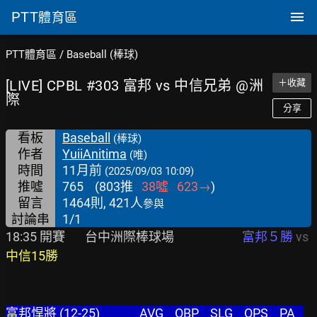
PTT
體育區
PTT體育區
/
Baseball (棒球)
[LIVE] CPBL #303 富邦 vs 中信兄弟 @洲
＋收藏
際
分享
看板
Baseball
(棒球)
作者
YuiiAnitima
(唯)
時間
11月前
(2025/09/03 10:09)
推噓
765
(
803
推
38
噓
623
→
)
留言
1464則, 421人
參與
討論串
1/1
18:35 開賽       台中洲際棒球場                        
富邦５勝
 vs 
中信15勝
富邦悍將 (12-25)              AVG    OBP    SLG    OPS    PA   