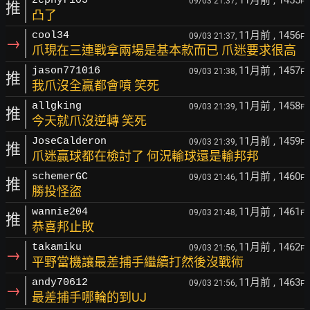
11月前
, 1455
zephyr105
09/03 21:37,
F
推
凸了
11月前
, 1456
cool34
09/03 21:37,
F
→
爪現在三連戰拿兩場是基本款而已 爪迷要求很高
11月前
, 1457
jason771016
09/03 21:38,
F
推
我爪沒全贏都會噴 笑死
11月前
, 1458
allgking
09/03 21:39,
F
推
今天就爪沒逆轉 笑死
11月前
, 1459
JoseCalderon
09/03 21:39,
F
推
爪迷贏球都在檢討了 何況輸球還是輸邦邦
11月前
, 1460
schemerGC
09/03 21:46,
F
推
勝投怪盜
11月前
, 1461
wannie204
09/03 21:48,
F
推
恭喜邦止敗
11月前
, 1462
takamiku
09/03 21:56,
F
→
平野當機讓最差捕手繼續打然後沒戰術
11月前
, 1463
andy70612
09/03 21:56,
F
→
最差捕手哪輪的到UJ