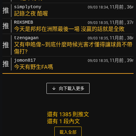
11月前
, 36
simplytony
09/03 18:34,
F
推
記錄之夜 酷喔
11月前
, 37
ROXSMEB
09/03 18:35,
F
推
今天是邦邦在洲際最後一場 沒贏的話就是全敗
11月前
, 38
tzengagan
09/03 18:35,
F
推
又有申皓偉~到底什麼時候光害才懂得讓球員不帶
傷打?
11月前
, 39
jomon817
09/03 18:35,
F
推
今天有野生FA嗎
向下載入更多
還有 1385 則推文
還有 1 段內文
載入全部