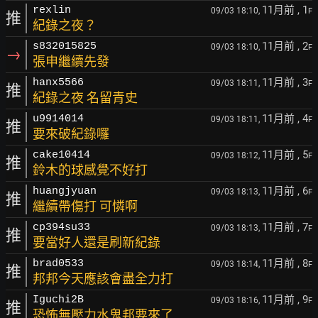
11月前
, 1
rexlin
09/03 18:10,
F
推
紀錄之夜？
11月前
, 2
s832015825
09/03 18:10,
F
→
張申繼續先發
11月前
, 3
hanx5566
09/03 18:11,
F
推
紀錄之夜 名留青史
11月前
, 4
u9914014
09/03 18:11,
F
推
要來破紀錄囉
11月前
, 5
cake10414
09/03 18:12,
F
推
鈴木的球感覺不好打
11月前
, 6
huangjyuan
09/03 18:13,
F
推
繼續帶傷打 可憐啊
11月前
, 7
cp394su33
09/03 18:13,
F
推
要當好人還是刷新紀錄
11月前
, 8
brad0533
09/03 18:14,
F
推
邦邦今天應該會盡全力打
11月前
, 9
Iguchi2B
09/03 18:16,
F
推
恐怖無壓力水鬼邦要來了