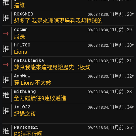
推
這誰
11月前
, 28
ROXSMEB
09/03 18:30,
F
推
想多了 我是來洲際現場看我邦輸球的
11月前
, 29
cccmn
09/03 18:30,
F
→
局長
11月前
, 30
hfi780
09/03 18:32,
F
推
Lions
11月前
, 31
natsukimika
09/03 18:32,
F
→
放棄我龍來這裡見證歷史（板凳
11月前
, 32
AnnWow
09/03 18:33,
F
推
穿 Lions 不太妙
11月前
, 33
mithuang
09/03 18:34,
F
推
全力繼續往9連敗邁進
11月前
, 34
in1022
09/03 18:34,
F
推
紀錄之夜
11月前
, 35
Parsons25
09/03 18:34,
F
推
PS這不行啊