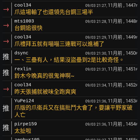
11月前
, 1447
cool34
09/03 21:27,
F
→
爪這場輸了也還領先台鋼三場半
11月前
, 1448
mts1003
09/03 21:28,
F
→
台鋼追很快
11月前
, 1449
cool34
09/03 21:29,
F
→
爪禮拜五就有喵喵三連戰可以進補了
11月前
, 1450
dsync
09/03 21:30,
F
推
一、三壘有人，結果沒盜壘到2是比較奇怪。
11月前
, 1451
rexlin
09/03 21:31,
F
推
鈴木今晚真的很鬼神啊~
11月前
, 1452
cool34
09/03 21:34,
F
→
昨天張捕就被味全跑爽爽
11月前
, 1453
YuPei24
09/03 21:36,
F
推
爪版的爪衛兵又在搞批鬥大會了，要讓平野家破
人亡
11月前
, 1454
pirpe159
09/03 21:36,
F
推
太扯啦