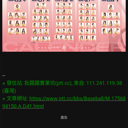
※ 發信站: 批踢踢實業坊(ptt.cc), 來自: 111.241.119.38 
(臺灣)

※ 文章網址: 
https://www.ptt.cc/bbs/Baseball/M.17568
94150.A.D41.html
廣告