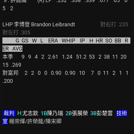
９. 許庭綸         (R) LF    .232   .338   .339   .677    65    0    
5    2

LHP 李博登 Brandon Leibrandt                     
對右打 .235    
對左打 .305
           G  GS   W   L    ERA   WHIP    IP    H  HR  SO  BB   R  
ER   AVG
本季       9   9   4   2   2.61   1.24   51.2  53   2  38  11  20  
15  .269

對富邦     2   2   0   0   0.90   0.90   10     7   0  11   2   1   1  
.200

 裁判 
Ｈ
尤志欽  
1B
陳乃瑞  
2B
張展榮  
3B
彭楚雲
技術
室
 楊崇煇/許榮龍/陳宋卿
