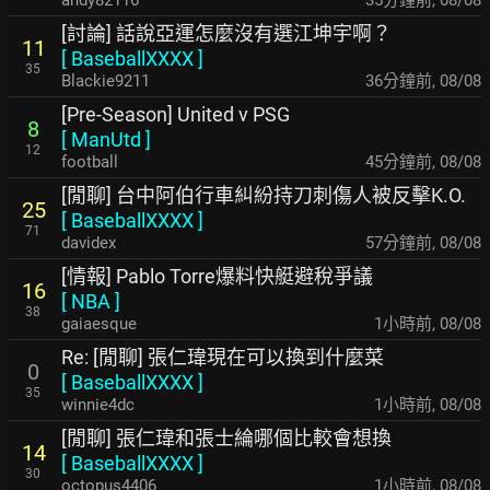
andy82116
35分鐘前
,
08/08
[討論] 話說亞運怎麼沒有選江坤宇啊？
11
[
BaseballXXXX
]
35
Blackie9211
36分鐘前
,
08/08
[Pre-Season] United v PSG
8
[
ManUtd
]
12
football
45分鐘前
,
08/08
[閒聊] 台中阿伯行車糾紛持刀刺傷人被反擊K.O.
25
[
BaseballXXXX
]
71
davidex
57分鐘前
,
08/08
[情報] Pablo Torre爆料快艇避稅爭議
16
[
NBA
]
38
gaiaesque
1小時前
,
08/08
Re: [閒聊] 張仁瑋現在可以換到什麼菜
0
[
BaseballXXXX
]
35
winnie4dc
1小時前
,
08/08
[閒聊] 張仁瑋和張士綸哪個比較會想換
14
[
BaseballXXXX
]
30
octopus4406
1小時前
,
08/08