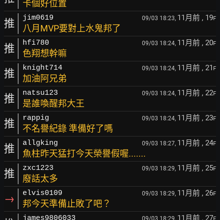
卡個好位置
11月前
, 19
jim0619
09/03 18:23,
F
推
八月MVP要對上水鬼邦了
11月前
, 20
hfi780
09/03 18:24,
F
推
色翔想幹嘛
11月前
, 21
knight714
09/03 18:24,
F
推
加油阿兄弟
11月前
, 22
natsu123
09/03 18:24,
F
推
是誰喚醒邦大王
11月前
, 23
rappig
09/03 18:24,
F
推
不名譽紀錄 準備好了嗎
11月前
, 24
allgking
09/03 18:27,
F
推
魚柱昨天猛打今天榮譽假喔.......
11月前
, 25
zxc1223
09/03 18:29,
F
推
廢話太多
11月前
, 26
elvis0109
09/03 18:29,
F
→
邦今天準備止敗了吧？
11月前
, 27
james9806033
09/03 18:29,
F