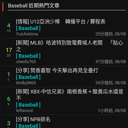
Baseball 近期熱門文章
[情報] U12亞洲少棒 轉播平台 / 賽程表
4
[
Baseball
]
10
YuiiAnitima
25分鐘前
,
08/08
[新聞] MLB》哈波特別致電費城人老闆 「貼心
之
17
[
Baseball
]
20
chenfu765
47分鐘前
,
08/08
[分享] 筒香嘉智 今天擊出再見全壘打
1
[
Baseball
]
1
thnlkj0665
54分鐘前
,
08/08
[新聞] XBX-中信兄弟》兩根香蕉＋酸黃瓜水還是
不
6
[
Baseball
]
9
leftavoid
1小時前
,
08/08
[分享] NPB排名
3
[
Baseball
]