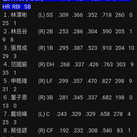
HR  RBI   SB
１. 林澤彬         (L) SS    .309   .366   .352   .718   260    0   
25    1

２. 林岳谷         (R) 2B    .253   .286   .304   .590   205    1    
9    8

３. 張育成         (R) 1B    .295   .387   .523   .910   204   10   
29    3

４. 范國宸         (R) DH    .268   .337   .426   .763   303    9   
35    1

５. 申皓瑋         (R) LF    .299   .357   .470   .827   298    9   
31    2

６. 董子恩         (R) 3B    .281   .345   .337   .682   198    0   
13    0

７. 戴培峰         (L) C     .243   .329   .329   .658   278    4   
25    3

８. 蔡佳諺         (R) CF    .192   .232   .308   .540    83    1    