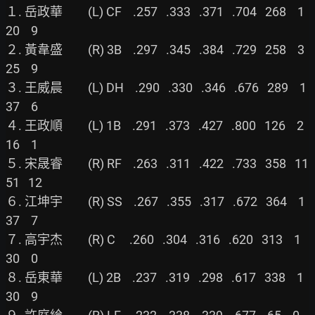
１. 岳政華         (L) CF    .257   .333   .371   .704   268    1   
20    9

２. 黃韋盛         (R) 3B    .297   .345   .384   .729   258    3   
25    9

３. 王威晨         (L) DH    .290   .330   .346   .676   289    1   
37    6

４. 王政順         (L) 1B    .291   .373   .427   .800   126    2   
16    1

５. 宋晟睿         (R) RF    .263   .311   .422   .733   358   11   
51   12

６. 江坤宇         (R) SS    .267   .355   .317   .672   364    1   
37    7

７. 高宇杰         (R) C     .260   .304   .316   .620   313    1   
30    0

８. 岳東華         (L) 2B    .237   .319   .298   .617   338    1   
30    9
