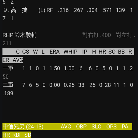
6    2

９. 高　捷         (L) RF    .216   .267   .304   .571   139    1    
7    1

RHP 鈴木駿輔                                     
對右打 .400    對左打 .
211
           G  GS   W   L    ERA   WHIP    IP    H  HR  SO  BB   R  
ER   AVG
一軍       1   1   0   1   1.50   1.00    6     6   0   5   0   1   1  .2
50

二軍       7   6   5   0   0.00   0.95   38    25   0  28  11   1   0  
.189

中信兄弟 (24-13)              AVG    OBP    SLG    OPS    PA   
HR  RBI   SB