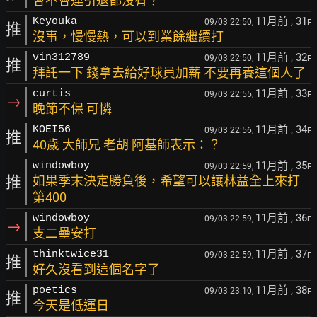
會不會連引退都沒有？
11月前
, 31
Keyouka
09/03 22:50,
F
推
沒事，慢慢熱，可以到業餘繼續打
11月前
, 32
vin312789
09/03 22:50,
F
推
拜託一下 錢拿去給好球員加薪 不要再養這個人了
11月前
, 33
curtis
09/03 22:55,
F
→
晚節不保 可憐
11月前
, 34
KOEI56
09/03 22:56,
F
推
40歲 大師兄 老胡 阿基師表示：？
11月前
, 35
windowboy
09/03 22:59,
F
推
如果季末決定勝負後，希望可以讓林益全上來打
第400
11月前
, 36
windowboy
09/03 22:59,
F
→
支二壘安打
11月前
, 37
thinktwice31
09/03 22:59,
F
推
好久沒看到這個名字了
11月前
, 38
poetics
09/03 23:10,
F
推
今天是低運日