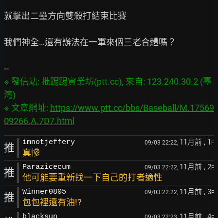
就擊出二壘方向雙殺打結束比賽

我們神全…還有辦法在一軍來個三老合體嗎？

※ 發信站: 批踢踢實業坊(ptt.cc), 來自: 123.240.30.2 (臺
灣)

※ 文章網址: 
https://www.ptt.cc/bbs/Baseball/M.17569
09266.A.7D7.html
11月前
, 1
imnotjeffery
09/03 22:22,
F
推
真慘
11月前
, 2
Parazicecum
09/03 22:22,
F
推
他可能要重新找一下自己的打者適性
11月前
, 3
Winner0805
09/03 22:22,
F
推
包包裡還有油!?
11月前
, 4
blacksun
09/03 22:23,
F