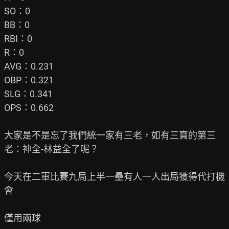
SO：0

BB：0

RBI：0

R：0

AVG：0.231

OBP：0.321

SLG：0.341

OPS：0.662

大家是不是忘了我們統一家有三老，如有三寶的第三
老：神全-林益全了呢？

今天在二軍比賽九局上半一壘有人一人出局獲得代打機
會

僅用兩球
