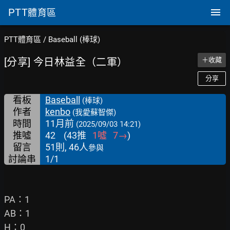
PTT
體育區
PTT體育區
/
Baseball (棒球)
[分享] 今日林益全（二軍）
＋收藏
分享
看板
Baseball
(棒球)
作者
kenbo
(我愛蘇智傑)
時間
11月前
(2025/09/03 14:21)
推噓
42
(
43
推
1
噓
7
→
)
留言
51則, 46人
參與
討論串
1/1
PA：1

AB：1

H：0
