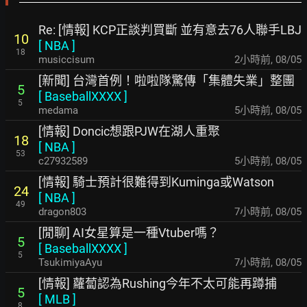
Re: [情報] KCP正談判買斷 並有意去76人聯手LBJ
10
[
NBA
]
18
musiccisum
2小時前
,
08/05
[新聞] 台灣首例！啦啦隊驚傳「集體失業」整團
5
[
BaseballXXXX
]
5
medama
5小時前
,
08/05
[情報] Doncic想跟PJW在湖人重聚
18
[
NBA
]
53
c27932589
5小時前
,
08/05
[情報] 騎士預計很難得到Kuminga或Watson
24
[
NBA
]
49
dragon803
7小時前
,
08/05
[閒聊] AI女星算是一種Vtuber嗎？
5
[
BaseballXXXX
]
5
TsukimiyaAyu
7小時前
,
08/05
[情報] 蘿蔔認為Rushing今年不太可能再蹲捕
5
[
MLB
]
8