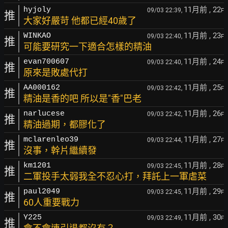
11月前
, 22
hyjoly
09/03 22:39,
F
推
大家好嚴苛 他都已經40歲了
11月前
, 23
WINKAO
09/03 22:40,
F
推
可能要研究一下適合怎樣的精油
11月前
, 24
evan700607
09/03 22:40,
F
推
原來是敗處代打
11月前
, 25
AA000162
09/03 22:42,
F
推
精油是香的吧 所以是"香"巴老
11月前
, 26
narlucese
09/03 22:42,
F
推
精油過期，都膠化了
11月前
, 27
mclarenleo39
09/03 22:44,
F
推
沒事，幹片繼續發
11月前
, 28
km1201
09/03 22:45,
F
推
二軍投手太弱我全不忍心打，拜託上一軍虐菜
11月前
, 29
paul2049
09/03 22:45,
F
推
60人重要戰力
11月前
, 30
Y225
09/03 22:49,
F
推