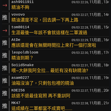
11月前
, 13
ash9911911
09/03 22:26,
F
→
精油不夠
11月前
, 14
vovovo
09/03 22:27,
F
推
精油濃度不足，回去調一下再上路
11月前
, 15
tom80114
09/03 22:28,
F
→
生涯最後一年該不會就這樣在二軍渡過
11月前
, 16
AtDe
09/03 22:29,
F
推
應該還是會在無關時間拉上來打一個打席啦
11月前
, 17
leopoldbloom
09/03 22:30,
F
推
精油到期？
11月前
, 18
So1idSnake
09/03 22:31,
F
推
喂~大餅我阿全拉... 最近有沒有缺精油?
11月前
, 19
asam0227
09/03 22:35,
F
推
油箱沒油了，只剩包包裡的精油
11月前
, 20
KOEI56
09/03 22:37,
F
推
該退不退最佳寫照 再不重訓阿
11月前
, 21
MK47
09/03 22:38,
F
推
這成績在二軍都當不成寶吧......