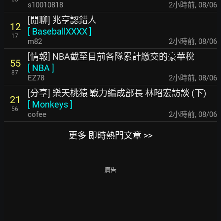
s10010818
2小時前
,
08/06
[閒聊] 兆亨認錯人
12
[
BaseballXXXX
]
17
m82
2小時前
,
08/06
[情報] NBA截至目前各隊累計繳交的豪華稅
55
[
NBA
]
87
EZ78
2小時前
,
08/06
[分享] 樂天桃猿 戰力編成部長 林昭宏訪談 (下)
21
[
Monkeys
]
56
cofee
2小時前
,
08/06
更多 即時熱門文章 >>
廣告