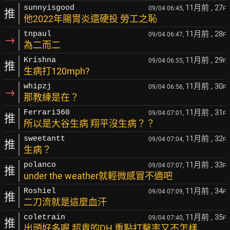
11月前
, 27
sunnyisgood
09/04 06:45,
F
推
他2022年腸胃炎還硬投 勞工之恥
11月前
, 28
tnpaul
09/04 06:47,
F
→
為二而二
11月前
, 29
Krishna
09/04 06:55,
F
推
生病打120mph?
11月前
, 30
whipzj
09/04 06:56,
F
→
那教練是在？
11月前
, 31
Ferrari360
09/04 07:01,
F
推
所以是大谷生病 翔平沒生病？？
11月前
, 32
sweetantt
09/04 07:04,
F
推
生病？
11月前
, 33
polanco
09/04 07:07,
F
推
under the weather就輕微感冒不適吧
11月前
, 34
Roshiel
09/04 07:09,
F
推
二刀流就是這麼血汗
11月前
, 35
coletrain
09/04 07:40,
F
推
出頭好多喔 超貴的DH 重點打擊率又不怎樣