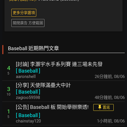
更多分享選項
關閉廣告 方便截圖
Baseball 近期熱門文章
[討論] 李灝宇水手系列賽 連三場未先發
4
[
Baseball
]
5
aaronshell
26分鐘前
,
08/06
[分享] 天使隊滿壘大中計
3
[
Baseball
]
10
zagioo59598
49分鐘前
,
08/06
[公告] Baseball 板 開始舉辦樂透!
置底
1
[
Baseball
]
5
chainstay120
1小時前
,
08/06