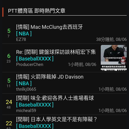
PTT體育區 即時熱門文章
[情報] Mac McClung去西班牙
5
[
NBA
]
7
EZ78
38分鐘前
,
08/06
Re: [閒聊] 鍵盤球探訪談林昭宏下集
6
[
BaseballXXXX
]
23
ProducerChen
1小時前
,
08/06
[情報] 火箭隊裁掉 JD Davison
5
[
NBA
]
11
thnlkj0665
1小時前
,
08/06
[閒聊] 味全:歡迎各界人士進場看球
24
[
BaseballXXXX
]
48
micheal59
2小時前
,
08/06
[閒聊] 日本人學英文是不是有障礙？
22
[
BaseballXXXX
]
63