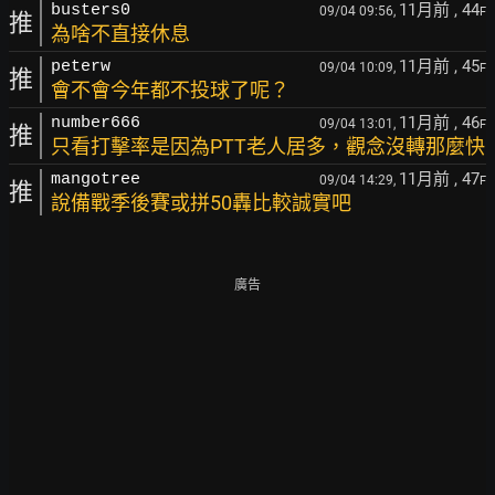
11月前
, 44
busters0
09/04 09:56,
F
推
為啥不直接休息
11月前
, 45
peterw
09/04 10:09,
F
推
會不會今年都不投球了呢？
11月前
, 46
number666
09/04 13:01,
F
推
只看打擊率是因為PTT老人居多，觀念沒轉那麼快
11月前
, 47
mangotree
09/04 14:29,
F
推
說備戰季後賽或拼50轟比較誠實吧
廣告