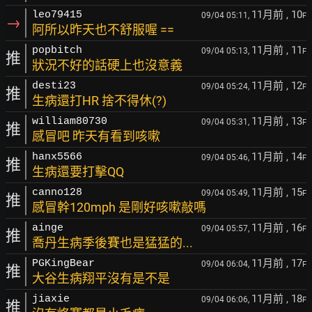
11月前
, 10
leo79415
09/04 05:11,
F
→
阿所以昨天也不舒服喔 ==
11月前
, 11
popbitch
09/04 05:13,
F
推
狀況不好的話硬上也沒意義
11月前
, 12
desti23
09/04 05:24,
F
推
生病還打HR 捨不得休(?)
11月前
, 13
william80730
09/04 05:31,
F
推
感冒吧 昨天有看到咳嗽
11月前
, 14
hanx5566
09/04 05:46,
F
推
生病還要打擊QQ
11月前
, 15
canno128
09/04 05:49,
F
推
感冒幹120mph 是剛好咳嗽敲嗎
11月前
, 16
ainge
09/04 05:57,
F
推
喬丹生病季後賽也是猛猛的...
11月前
, 17
PGKingBear
09/04 06:04,
F
推
大谷生病翔平沒有是不是
11月前
, 18
jiaxie
09/04 06:06,
F
推