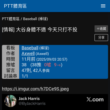
PTT
體育區
PTT體育區
/
Baseball (棒球)
[情報] 大谷身體不適 今天只打不投
＋收藏
分享
看板
Baseball
(棒球)
作者
Axwell
(Axwell)
時間
11月前
(2025/09/03 20:57)
推噓
38
(
38
推
0
噓
9
→
)
留言
47則, 42人
參與
討論串
1/1
https://i.imgur.com/h7DCe9S.jpeg