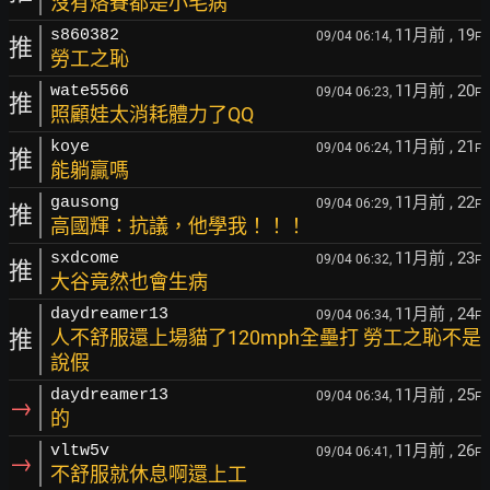
沒有烙賽都是小毛病
11月前
, 19
s860382
09/04 06:14,
F
推
勞工之恥
11月前
, 20
wate5566
09/04 06:23,
F
推
照顧娃太消耗體力了QQ
11月前
, 21
koye
09/04 06:24,
F
推
能躺贏嗎
11月前
, 22
gausong
09/04 06:29,
F
推
高國輝：抗議，他學我！！！
11月前
, 23
sxdcome
09/04 06:32,
F
推
大谷竟然也會生病
11月前
, 24
daydreamer13
09/04 06:34,
F
推
人不舒服還上場貓了120mph全壘打 勞工之恥不是
說假
11月前
, 25
daydreamer13
09/04 06:34,
F
→
的
11月前
, 26
vltw5v
09/04 06:41,
F
→
不舒服就休息啊還上工