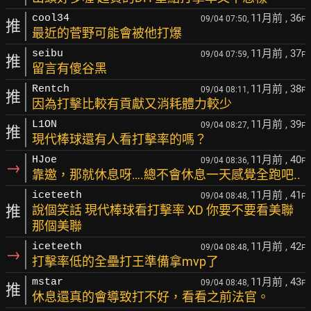
11月前
, 36
cool34
09/04 07:50,
F
推
最近的菅野可能會被他打爆
11月前
, 37
seibu
09/04 07:59,
F
推
留言有傻谷黑
11月前
, 38
Rentch
09/04 08:11,
F
推
因為打擊比較有貢獻又消耗體力較少
11月前
, 39
L1ON
09/04 08:27,
F
推
現代棒球還有人看打擊率的嗎？
11月前
, 40
HJoe
09/04 08:36,
F
→
靠邀，那就休息呀….總不會休息一天感覺全跑吧..
11月前
, 41
iceteeth
09/04 08:48,
F
推
說個笑話 現代棒球看打擊率 XD 你要不要看美聯
那個美聯
11月前
, 42
iceteeth
09/04 08:48,
F
→
打擊率低的全壘打王準備拿mvp了
11月前
, 43
mstar
09/04 08:48,
F
推
休息還真的會導致打不好，看看之前法官。