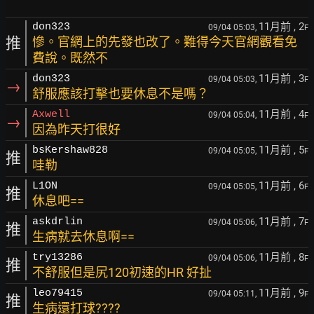
11月前
, 2
don323
09/04 05:03,
F
推
慘。官網上的先發也改了。難得今天官網觀看免
費說。既然不
11月前
, 3
don323
09/04 05:03,
F
→
舒服應該打擊也要休息不是嗎？
11月前
, 4
Axwell
09/04 05:04,
F
→
因為昨天打很好
11月前
, 5
bsKershaw828
09/04 05:05,
F
推
哇勒
11月前
, 6
L1ON
09/04 05:05,
F
推
休息吧==
11月前
, 7
askdrlin
09/04 05:06,
F
推
生病就去休息啊==
11月前
, 8
try13286
09/04 05:06,
F
推
不舒服但是尻120初速的HR 好扯
11月前
, 9
leo79415
09/04 05:11,
F
推
生病還打球????