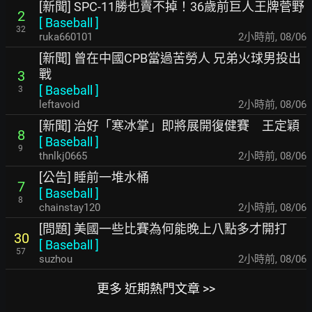
[新聞] SPC-11勝也賣不掉！36歲前巨人王牌菅野
2
[
Baseball
]
32
ruka660101
2小時前
,
08/06
[新聞] 曾在中國CPB當過苦勞人 兄弟火球男投出
戰
3
[
Baseball
]
3
leftavoid
2小時前
,
08/06
[新聞] 治好「寒冰掌」即將展開復健賽 王定穎
8
[
Baseball
]
9
thnlkj0665
2小時前
,
08/06
[公告] 睡前一堆水桶
7
[
Baseball
]
8
chainstay120
2小時前
,
08/06
[問題] 美國一些比賽為何能晚上八點多才開打
30
[
Baseball
]
57
suzhou
2小時前
,
08/06
更多 近期熱門文章 >>