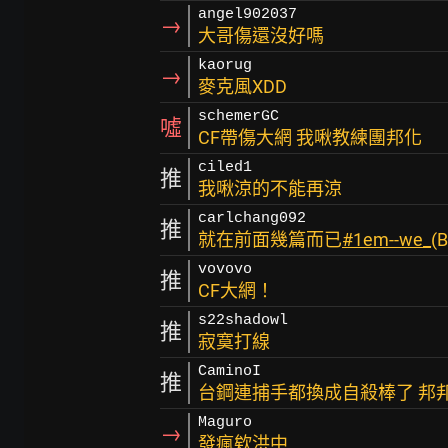
angel902037
→
大哥傷還沒好嗎
kaorug
→
麥克風XDD
schemerGC
噓
CF帶傷大網 我啾教練團邦化
ciled1
推
我啾涼的不能再涼
carlchang092
推
就在前面幾篇而已
#1em--we_
(B
vovovo
推
CF大網！
s22shadowl
推
寂寞打線
CaminoI
推
台鋼連捕手都換成自殺棒了 邦
Maguro
→
發瘋欸洪中