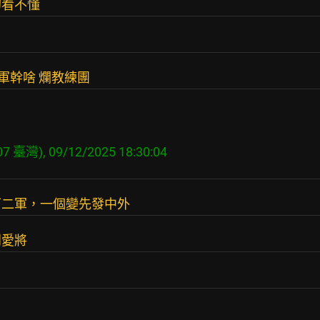
的看不懂
二軍幹啥 爛教練團
下二軍，一個變先發中外
到愛將