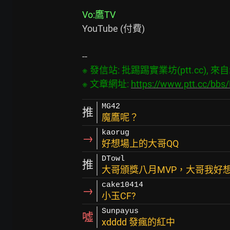
Vo:鷹TV
YouTube (付費)　　　　　　
※ 發信站: 批踢踢實業坊(ptt.cc), 來自: 3
※ 文章網址: 
https://www.ptt.cc/bbs
MG42
推
魔鷹呢？
kaorug
→
好想場上的大哥QQ
DTowl
推
大哥頒獎八月MVP，大哥我好想
cake10414
→
小玉CF?
Sunpayus
噓
xdddd 發瘋的紅中