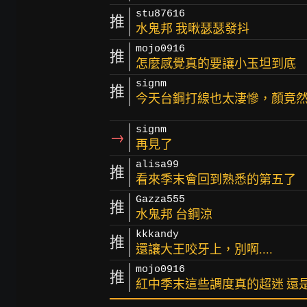
stu87616
推
水鬼邦 我啾瑟瑟發抖
mojo0916
推
怎麼感覺真的要讓小玉坦到底
signm
推
今天台鋼打線也太淒慘，顏竟然
signm
→
再見了
alisa99
推
看來季末會回到熟悉的第五了
Gazza555
推
水鬼邦 台鋼涼
kkkandy
推
還讓大王咬牙上，別啊....
mojo0916
推
紅中季末這些調度真的超迷 還