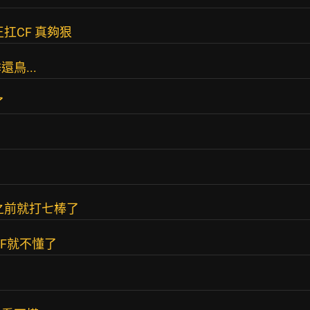
扛CF 真夠狠
鳥...
了
之前就打七棒了
F就不懂了