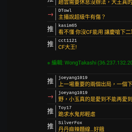
趙雲需要休息沒辦法，大王真
DTowl
→
主播說超級牛有傷？
kasim65
推
看不懂 你沒CF能用 讓慶嗆下
cct1121
推
CF大王!
joeyang1019
推
上一場重要的兩個出局，一個
joeyang1019
→
野，小玉真的是愛到不能再愛
Toy17
推
跪求水鬼邦輕虐
SilverFox
推
丹丹麻辣麵線…好餓