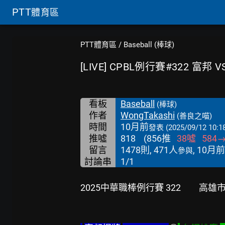
PTT
體育區
PTT體育區
/
Baseball (棒球)
[LIVE] CPBL例行賽#322 富邦
看板
Baseball
(棒球)
作者
WongTakashi
(善良之喵)
時間
10月前
發表
(2025/09/12 10:1
推噓
818
(
856
推
38
噓
584
留言
1478則, 471人
, 10月前
參與
討論串
1/1
2025中華職棒例行賽 322        