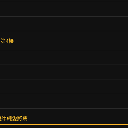
第4棒
是單純愛將病