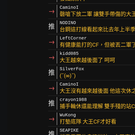
CaminoI
→
磬嗆下放二軍 讓雙手帶傷的大王
NODINO
推
台鋼這打線看起來比去年上半季還
LeftCorner
→
有健康能打的CF，但被丟二軍
kidd085
→
大王越來越後面了 呵呵
SilverFox
推
(¯(∞)¯)
CaminoI
→
大王沒有越來越後面 他這次休
crayon1988
推
捕手輪休還能理解 雙手殘的站C
WuKong
→
打墊底隊 大王CF才好看
SEAPIKE
推