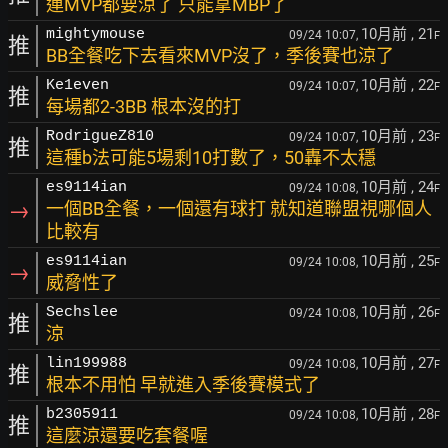
連MVP都要涼了 只能拿MBP了
10月前
, 21
mightymouse
09/24 10:07,
F
推
BB全餐吃下去看來MVP沒了，季後賽也涼了
10月前
, 22
Ke1even
09/24 10:07,
F
推
每場都2-3BB 根本沒的打
10月前
, 23
RodrigueZ810
09/24 10:07,
F
推
這種b法可能5場剩10打數了，50轟不太穩
10月前
, 24
es9114ian
09/24 10:08,
F
→
一個BB全餐，一個還有球打 就知道聯盟視哪個人
比較有
10月前
, 25
es9114ian
09/24 10:08,
F
→
威脅性了
10月前
, 26
Sechslee
09/24 10:08,
F
推
涼
10月前
, 27
lin199988
09/24 10:08,
F
推
根本不用怕 早就進入季後賽模式了
10月前
, 28
b2305911
09/24 10:08,
F
推
這麼涼還要吃套餐喔