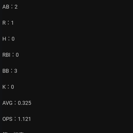
AB：2

R：1

H：0

RBI：0

BB：3

K：0

AVG：0.325

OPS：1.121
