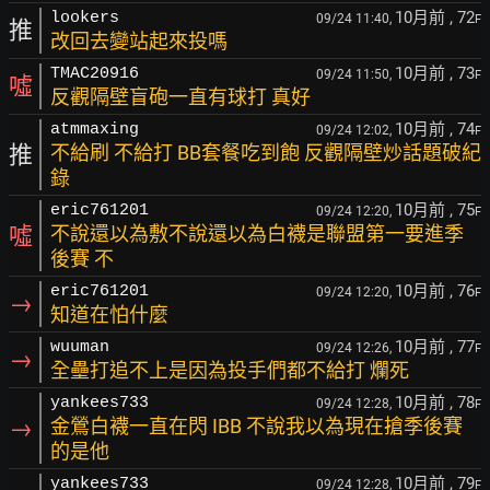
10月前
, 72
lookers
09/24 11:40,
F
推
改回去變站起來投嗎
10月前
, 73
TMAC20916
09/24 11:50,
F
噓
反觀隔壁盲砲一直有球打 真好
10月前
, 74
atmmaxing
09/24 12:02,
F
推
不給刷 不給打 BB套餐吃到飽 反觀隔壁炒話題破紀
錄
10月前
, 75
eric761201
09/24 12:20,
F
噓
不說還以為敷不說還以為白襪是聯盟第一要進季
後賽 不
10月前
, 76
eric761201
09/24 12:20,
F
→
知道在怕什麼
10月前
, 77
wuuman
09/24 12:26,
F
→
全壘打追不上是因為投手們都不給打 爛死
10月前
, 78
yankees733
09/24 12:28,
F
→
金鶯白襪一直在閃 IBB 不說我以為現在搶季後賽
的是他
10月前
, 79
yankees733
09/24 12:28,
F