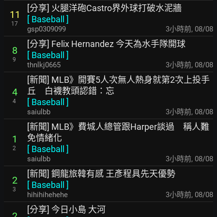
[分享] 火腿洋砲Castro界外球打破水泥牆
11
[
Baseball
]
17
gsp0309099
3小時前
,
08/08
[分享] Felix Hernandez 今天為水手隊開球
8
[
Baseball
]
9
thnlkj0665
3小時前
,
08/08
[新聞] MLB》開賽5人次無人熱身就第2次上投手
丘 白襪教頭認錯：忘
4
[
Baseball
]
4
saiulbb
3小時前
,
08/08
[新聞] MLB》費城人總管跟Harper談過 稱人難
免情緒化
1
[
Baseball
]
2
saiulbb
3小時前
,
08/08
[新聞] 鋼龍旅韓有感 王彥程具先天優勢
2
[
Baseball
]
3
hihihihehehe
3小時前
,
08/08
[分享] 今日小島 大河
2