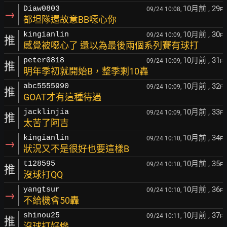
10月前
, 29
Diaw0803
09/24 10:08,
F
→
都坦隊還故意BB噁心你
10月前
, 30
kingianlin
09/24 10:09,
F
推
感覺被噁心了 還以為最後兩個系列賽有球打
10月前
, 31
peter0818
09/24 10:09,
F
推
明年季初就開始B，整季剩10轟
10月前
, 32
abc5555990
09/24 10:09,
F
推
GOAT才有這種待遇
10月前
, 33
jacklinjia
09/24 10:09,
F
推
太苦了阿吉
10月前
, 34
kingianlin
09/24 10:10,
F
→
狀況又不是很好也要這樣B
10月前
, 35
t128595
09/24 10:10,
F
推
沒球打QQ
10月前
, 36
yangtsur
09/24 10:10,
F
→
不給機會50轟
10月前
, 37
shinou25
09/24 10:11,
F
推
沒球打好慘