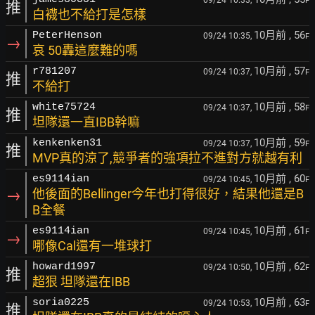
09/24 10:33,
F
推
白襪也不給打是怎樣
10月前
, 56
PeterHenson
09/24 10:35,
F
→
哀 50轟這麼難的嗎
10月前
, 57
r781207
09/24 10:37,
F
推
不給打
10月前
, 58
white75724
09/24 10:37,
F
推
坦隊還一直IBB幹嘛
10月前
, 59
kenkenken31
09/24 10:37,
F
推
MVP真的涼了,競爭者的強項拉不進對方就越有利
10月前
, 60
es9114ian
09/24 10:45,
F
→
他後面的Bellinger今年也打得很好，結果他還是B
B全餐
10月前
, 61
es9114ian
09/24 10:45,
F
→
哪像Cal還有一堆球打
10月前
, 62
howard1997
09/24 10:50,
F
推
超狠 坦隊還在IBB
10月前
, 63
soria0225
09/24 10:53,
F
推