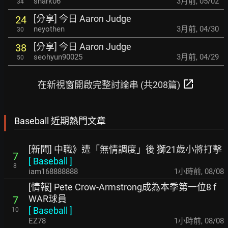
shark06
3月前
,
05/02
34
[分享] 今日 Aaron Judge
24
neyothen
3月前
,
04/30
30
[分享] 今日 Aaron Judge
38
seohyun90025
3月前
,
04/29
50
open_in_new
在新視窗開啟完整討論串 (共208篇)
Baseball 近期熱門文章
[新聞] 中職》遭「無情調度」後 獅21歲小將打擊
7
[
Baseball
]
8
iam168888888
1小時前
,
08/08
[情報] Pete Crow-Armstrong成為本季第一位8 f
WAR球員
7
[
Baseball
]
10
EZ78
1小時前
,
08/08