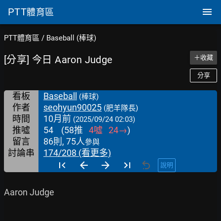
PTT
體育區
PTT體育區
/
Baseball (棒球)
[分享] 今日 Aaron Judge
＋收藏
分享
看板
Baseball
(棒球)
作者
seohyun90025
(肥羊隊長)
時間
10月前
(2025/09/24 02:03)
推噓
54
(
58
推
4
噓
24
→
)
留言
86則, 75人
參與
討論串
174/208 (看更多)
說明
Aaron Judge
