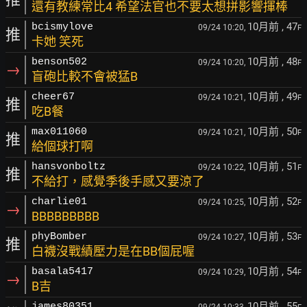
還有教練常比4 希望法官也不要太想拼影響揮棒
10月前
, 47
bcismylove
09/24 10:20,
F
推
卡她 笑死
10月前
, 48
benson502
09/24 10:20,
F
→
盲砲比較不會被猛B
10月前
, 49
cheer67
09/24 10:21,
F
推
吃B餐
10月前
, 50
max011060
09/24 10:21,
F
推
給個球打啊
10月前
, 51
hansvonboltz
09/24 10:22,
F
推
不給打，感覺季後手感又要涼了
10月前
, 52
charlie01
09/24 10:25,
F
→
BBBBBBBBB
10月前
, 53
phyBomber
09/24 10:27,
F
推
白襪沒戰績壓力是在BB個屁喔
10月前
, 54
basala5417
09/24 10:29,
F
→
B吉
10月前
, 55
james80351