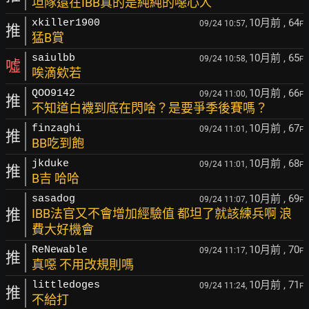
坦隊還在IBB真的是純純的噁心人
10月前
, 64
xkiller1900
09/24 10:57,
F
推
猛B賞
10月前
, 65
saiulbb
09/24 10:58,
F
噓
唉滴欸若
10月前
, 66
QOO9142
09/24 11:00,
F
推
不知道白襪到底在閃啥？是要爭季後賽嗎？
10月前
, 67
finzaghi
09/24 11:01,
F
推
BB吃到飽
10月前
, 68
jkduke
09/24 11:01,
F
推
B吉 哈哈
10月前
, 69
sasadog
09/24 11:07,
F
推
IBB法官又不會增加經驗值 都坦了就該練兵啊 浪
費大好機會
10月前
, 70
ReNewable
09/24 11:17,
F
推
真噁 不用改規則嗎
10月前
, 71
littledoges
09/24 11:24,
F
推
不給打