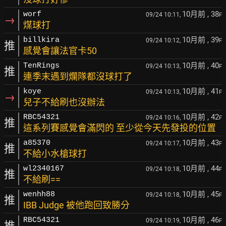
10月前
, 38
worf
09/24 10:11,
F
→
煤球打
10月前
, 39
billkira
09/24 10:12,
F
推
感覺會讓法官卡50
10月前
, 40
TenRings
09/24 10:13,
F
推
連季末遇到爛隊都沒球打了
10月前
, 41
koye
09/24 10:13,
F
→
兒子不給刷也沒辦法
10月前
, 42
RBC54321
09/24 10:16,
F
推
這系列賽感覺會滿閃的 至少從今天先發投的位置
10月前
, 43
a85370
09/24 10:17,
F
推
不給小水槍球打
10月前
, 44
wl2340167
09/24 10:18,
F
推
不給刷==
10月前
, 45
wenhh88
09/24 10:18,
F
推
IBB Judge 被他跑回致勝分
10月前
, 46
RBC54321
09/24 10:19,
F
推