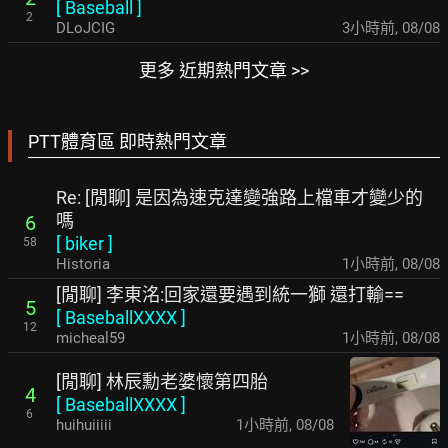
[
Baseball
]
2
DLoJCIG
3小時前
,
08/08
更多 近期熱門文章 >>
PTT體育區 即時熱門文章
Re: [閒聊] 是因為速克達變強路上檔車才變少的
嗎
6
[
biker
]
58
Historia
1小時前
,
08/08
[閒聊] 李東洺:回家還要遇到統一獅 還打輸==
5
[
BaseballXXXX
]
12
micheal59
1小時前
,
08/08
[閒聊] 林辰勳老婆懷第四胎
4
[
BaseballXXXX
]
6
huihuiiiii
1小時前
,
08/08