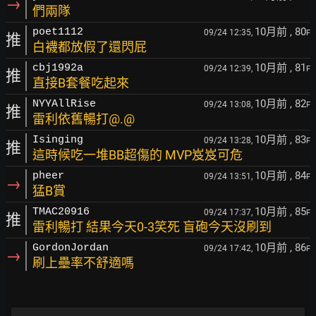
→
們兩隊
10月前
, 80
poet1112
09/24 12:35,
F
推
白襪都放假了還閃屁
10月前
, 81
cbj1992a
09/24 12:39,
F
推
直接B套餐吃起來
10月前
, 82
NYYAllRise
09/24 13:08,
F
推
雷利依舊暢打@.@
10月前
, 83
Isinging
09/24 13:28,
F
推
這時候吃一堆BB超傷的 MVP岌岌可危
10月前
, 84
pheer
09/24 13:51,
F
→
猛B賞
10月前
, 85
TMAC20916
09/24 17:37,
F
推
雷利暢打 結果今天0-3笑死 盲砲今天沒刷到
10月前
, 86
GordonJordan
09/24 17:42,
F
→
刷上壘率不舒適嗎