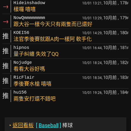
10月前
, 178
Hideinshadow
10/01 13:21,
F
→
樣囉 嘻嘻
10月前
, 179
NowQmmmmmmmm
10/01 13:29,
F
→
跟大谷一樣今天只有兩隻而已還好
10月前
, 180
KOEI56
10/01 14:29,
F
推
法官季後賽就跟A肉一樣阿 軟手化
10月前
, 181
hipnos
10/01 16:44,
F
推
量子糾纏 失效了QQ
10月前
, 182
Nojudge
10/01 18:24,
F
推
看看大谷好嗎
10月前
, 183
RicFlair
10/01 18:34,
F
推
季後賽水槍 嘻嘻
10月前
, 184
hu156
10/01 19:26,
F
推
兩隻安打還不錯吧
‣
返回看板
[
Baseball
]
棒球