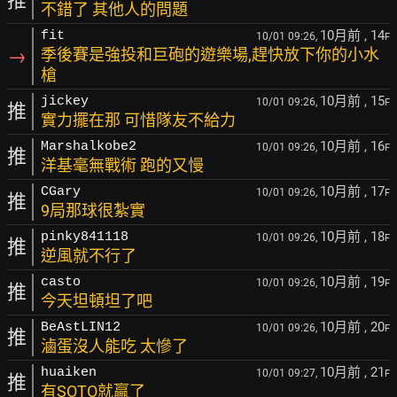
推
不錯了 其他人的問題
10月前
, 14
fit
10/01 09:26,
F
→
季後賽是強投和巨砲的遊樂場,趕快放下你的小水
槍
10月前
, 15
jickey
10/01 09:26,
F
推
實力擺在那 可惜隊友不給力
10月前
, 16
Marshalkobe2
10/01 09:26,
F
推
洋基毫無戰術 跑的又慢
10月前
, 17
CGary
10/01 09:26,
F
推
9局那球很紮實
10月前
, 18
pinky841118
10/01 09:26,
F
推
逆風就不行了
10月前
, 19
casto
10/01 09:26,
F
推
今天坦頓坦了吧
10月前
, 20
BeAstLIN12
10/01 09:26,
F
推
滷蛋沒人能吃 太慘了
10月前
, 21
huaiken
10/01 09:27,
F
推
有SOTO就贏了