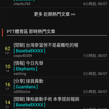
chenfu765
6小時前
,
08/07
更多 近期熱門文章 >>
PTT體育區 即時熱門文章
[閒聊] 台灣麥當勞不是最難吃的喔
62
[
BaseballXXXX
]
121
swps40309
1小時前
,
08/07
[情報] 今日先發
10
[
Elephants
]
14
eattting
2小時前
,
08/07
[分享] 球員異動
16
[
Guardians
]
17
oDNSoIce
2小時前
,
08/07
[閒聊] 陳柏豪動手術 本季提前報銷
14
[
BaseballXXXX
]
21