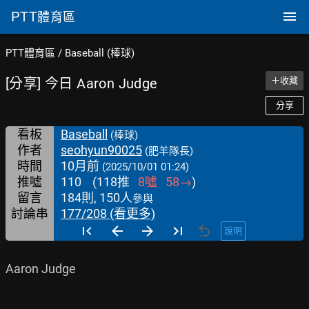
PTT
體育區
PTT體育區
/
Baseball (棒球)
[分享] 今日 Aaron Judge
＋收藏
分享
看板
Baseball
(棒球)
作者
seohyun90025
(肥羊隊長)
時間
10月前
(2025/10/01 01:24)
推噓
110
(
118
推
8
噓
58
→
)
留言
184則, 150人
參與
討論串
177/208 (看更多)
說明
Aaron Judge
