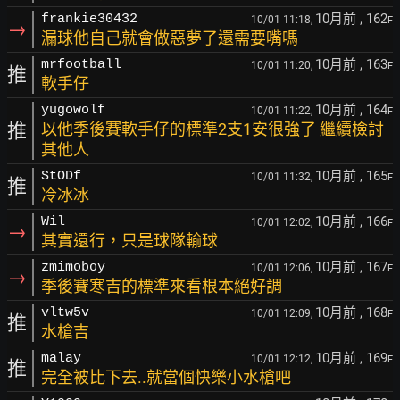
10月前
, 162
frankie30432
10/01 11:18,
F
→
漏球他自己就會做惡夢了還需要嘴嗎
10月前
, 163
mrfootball
10/01 11:20,
F
推
軟手仔
10月前
, 164
yugowolf
10/01 11:22,
F
推
以他季後賽軟手仔的標準2支1安很強了 繼續檢討
其他人
10月前
, 165
StODf
10/01 11:32,
F
推
冷冰冰
10月前
, 166
Wil
10/01 12:02,
F
→
其實還行，只是球隊輸球
10月前
, 167
zmimoboy
10/01 12:06,
F
→
季後賽寒吉的標準來看根本絕好調
10月前
, 168
vltw5v
10/01 12:09,
F
推
水槍吉
10月前
, 169
malay
10/01 12:12,
F
推
完全被比下去..就當個快樂小水槍吧