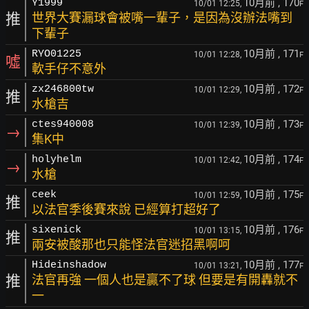
10月前
, 170
Y1999
10/01 12:25,
F
推
世界大賽漏球會被嘴一輩子，是因為沒辦法嘴到
下輩子
10月前
, 171
RYO01225
10/01 12:28,
F
噓
軟手仔不意外
10月前
, 172
zx246800tw
10/01 12:29,
F
推
水槍吉
10月前
, 173
ctes940008
10/01 12:39,
F
→
集K中
10月前
, 174
holyhelm
10/01 12:42,
F
→
水槍
10月前
, 175
ceek
10/01 12:59,
F
推
以法官季後賽來說 已經算打超好了
10月前
, 176
sixenick
10/01 13:15,
F
推
兩安被酸那也只能怪法官迷招黑啊呵
10月前
, 177
Hideinshadow
10/01 13:21,
F
推
法官再強 一個人也是贏不了球 但要是有開轟就不
一