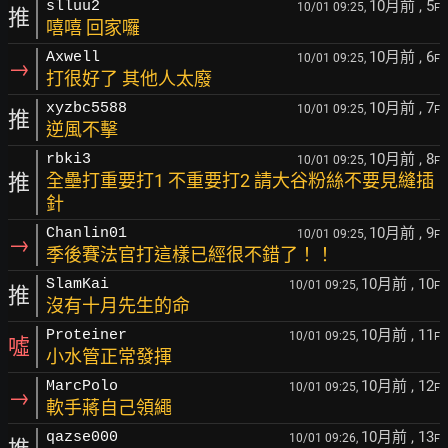
10月前
, 5
slluu2
10/01 09:25,
F
推
嘻嘻 回家囉
10月前
, 6
Axwell
10/01 09:25,
F
→
打很好了 其他人太廢
10月前
, 7
xyzbc5588
10/01 09:25,
F
推
逆風不擊
10月前
, 8
rbki3
10/01 09:25,
F
推
全壘打重要打1 不重要打2 請大谷粉絲不要見縫插
針
10月前
, 9
Chanlin01
10/01 09:25,
F
→
季後賽法官打這樣已經很不錯了！！
10月前
, 10
SlamKai
10/01 09:25,
F
推
沒有十月先生的命
10月前
, 11
Proteiner
10/01 09:25,
F
噓
小水管正常發揮
10月前
, 12
MarcPolo
10/01 09:25,
F
→
軟手蔣自己領繩
10月前
, 13
qazse000
10/01 09:26,
F