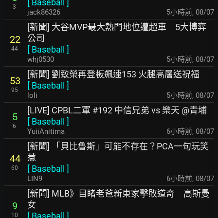
[
Baseball
]
3
jack86326
5小時前
,
08/07
[新聞] 大谷MVP最大熱門地位遭超車 5大博弈
公司
22
[
Baseball
]
44
whj0530
5小時前
,
08/07
[新聞] 劉致榮再登板飆速153 火腿高層送祝福
53
[
Baseball
]
95
loli
5小時前
,
08/07
[LIVE] CPBL二軍 #192 中信兄弟 vs 樂天 @青埔
5
[
Baseball
]
6
YuiiAnitima
6小時前
,
08/07
[新聞] 「貝比魯斯」可能不存在？PCA一句玩笑
惹
44
[
Baseball
]
60
LIN9
6小時前
,
08/07
[新聞] MLB》目睹老爸新東家擊敗道奇 高斯曼
女
9
[
Baseball
]
10