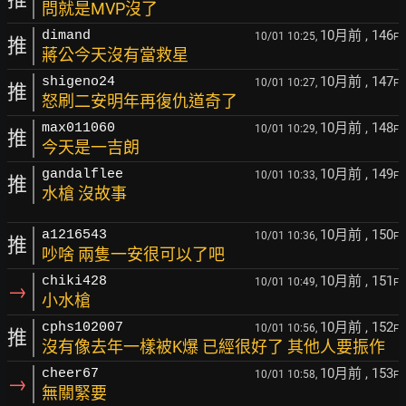
問就是MVP沒了
10月前
, 146
dimand
10/01 10:25,
F
推
蔣公今天沒有當救星
10月前
, 147
shigeno24
10/01 10:27,
F
推
怒刷二安明年再復仇道奇了
10月前
, 148
max011060
10/01 10:29,
F
推
今天是一吉朗
10月前
, 149
gandalflee
10/01 10:33,
F
推
水槍 沒故事
10月前
, 150
a1216543
10/01 10:36,
F
推
吵啥 兩隻一安很可以了吧
10月前
, 151
chiki428
10/01 10:49,
F
→
小水槍
10月前
, 152
cphs102007
10/01 10:56,
F
推
沒有像去年一樣被K爆 已經很好了 其他人要振作
10月前
, 153
cheer67
10/01 10:58,
F
→
無關緊要