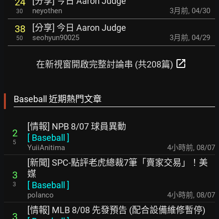
[分享] 今日 Aaron Judge
24
neyothen
3月前
,
04/30
30
[分享] 今日 Aaron Judge
38
seohyun90025
3月前
,
04/29
50
open_in_new
在新視窗開啟完整討論串 (共208篇)
Baseball 近期熱門文章
[情報] NPB 8/07 球員異動
2
[
Baseball
]
5
YuiiAnitima
4小時前
,
08/07
[新聞] SPC-點評老虎總裁7筆「賣家交易」！美
媒
3
[
Baseball
]
3
polanco
4小時前
,
08/07
[情報] MLB 8/08 先發預告 (配合設備維修暫停)
3