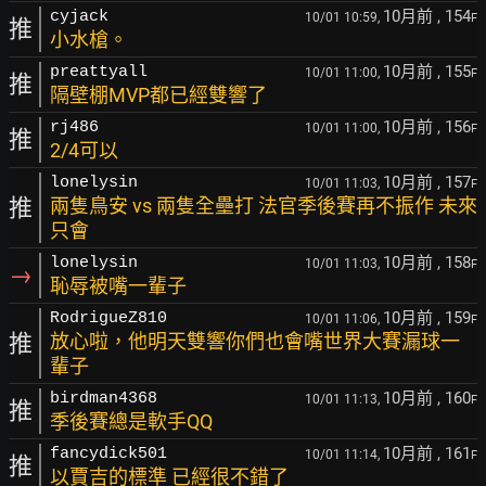
10月前
, 154
cyjack
10/01 10:59,
F
推
小水槍。
10月前
, 155
preattyall
10/01 11:00,
F
推
隔壁棚MVP都已經雙響了
10月前
, 156
rj486
10/01 11:00,
F
推
2/4可以
10月前
, 157
lonelysin
10/01 11:03,
F
推
兩隻鳥安 vs 兩隻全壘打 法官季後賽再不振作 未來
只會
10月前
, 158
lonelysin
10/01 11:03,
F
→
恥辱被嘴一輩子
10月前
, 159
RodrigueZ810
10/01 11:06,
F
推
放心啦，他明天雙響你們也會嘴世界大賽漏球一
輩子
10月前
, 160
birdman4368
10/01 11:13,
F
推
季後賽總是軟手QQ
10月前
, 161
fancydick501
10/01 11:14,
F
推
以賈吉的標準 已經很不錯了