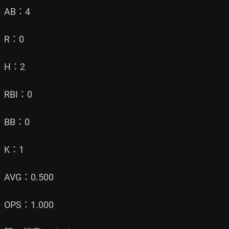
AB：4

R：0

H：2

RBI：0

BB：0

K：1

AVG：0.500

OPS：1.000
