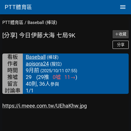
PTT
體育區
PTT體育區
/
Baseball (棒球)
[分享] 今日伊藤大海 七局9K
＋收藏
分享
看板
Baseball
(棒球)
作者
aoisora24
(搜拉)
時間
9月前
(2025/10/11 07:55)
推噓
29
(
29
推
0
噓
11
→
)
留言
40則, 36人
參與
討論串
1/1
https://i.meee.com.tw/UEhaKhw.jpg