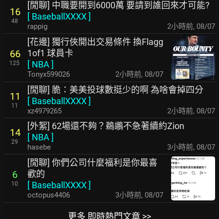
[閒聊] 中職要開到6000萬 要請到誰回來才可能?
16
[
BaseballXXXX
]
48
rappig
2小時前
,
08/07
[花邊] 獨行俠開出交易條件 換Flagg
1of1 球員卡
66
[
NBA
]
125
Tonyx599026
2小時前
,
08/07
[閒聊] 脆：美美投球數挺少的啊 為啥會掉四分
11
[
BaseballXXXX
]
11
xz4979265
2小時前
,
08/07
[外絮] 62場還不夠？鵜鶘不急著續約Zion
14
[
NBA
]
29
hasebe
3小時前
,
08/07
[閒聊] 你們公司什麼福利是你最喜
歡的
6
[
BaseballXXXX
]
10
octopus4406
3小時前
,
08/07
更多 即時熱門文章 >>