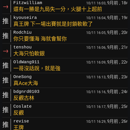
9月前
, 18
Fitzwilliam
10/11 16:03,
F
→
還有一勝是九局失一分，火腿十上超前
9月前
, 19
kyouseira
10/11 16:04,
F
推
真王牌 下一場出賽就是封鎖軟軟了
9月前
, 20
Rodchiu
10/11 16:05,
F
推
你只要懂海 海就會幫你
9月前
, 21
tenshou
10/11 16:06,
F
→
大海只怕軟銀
9月前
, 22
OldWang911
10/11 16:09,
F
推
一哥沒話說，就是強
9月前
, 23
OneSong
10/11 16:13,
F
推
真Ace大海
9月前
, 24
bdgnrd0103
10/11 16:16,
F
推
反觀古林
9月前
, 25
Coslate
10/11 16:17,
F
推
反觀
9月前
, 26
revise
10/11 16:29,
F
推
王牌