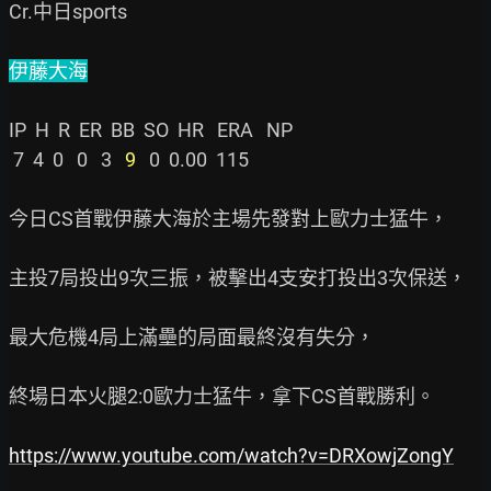
Cr.中日sports

伊藤大海
IP  H  R  ER  BB  SO  HR   ERA   NP

 7  4  0   0   3  
 9
   0  0.00  115

今日CS首戰伊藤大海於主場先發對上歐力士猛牛，

主投7局投出9次三振，被擊出4支安打投出3次保送，

最大危機4局上滿壘的局面最終沒有失分，

終場日本火腿2:0歐力士猛牛，拿下CS首戰勝利。

https://www.youtube.com/watch?v=DRXowjZongY