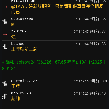
9月前
, 35
Fitzwilliam
10/11 16:43,
F
→
@TKW：這就舒服啊，只是講到跟事實完全相反
而已
9月前
, 36
ctes940008
10/11 16:44,
F
推
帥
9月前
, 37
r781207
10/11 16:47,
F
→
強
9月前
, 38
bacheon
10/11 16:54,
F
推
王牌就是王牌
※ 編輯: aoisora24 (36.226.167.65 臺灣), 10/11/2025 1
9月前
, 39
Serenity7136
10/11 19:16,
F
推
王牌
9月前
, 40
maple2378
10/11 19:20,
F
推
超帥