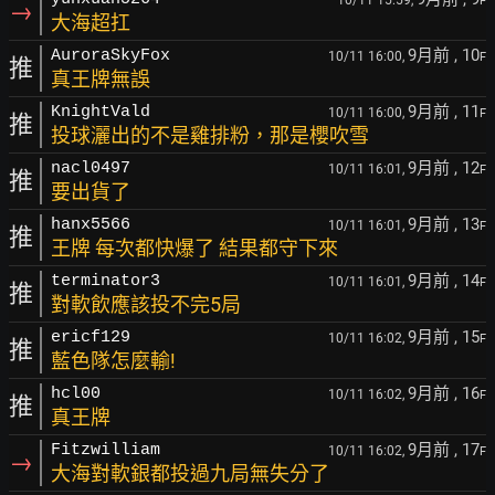
F
→
大海超扛
9月前
, 10
AuroraSkyFox
10/11 16:00,
F
推
真王牌無誤
9月前
, 11
KnightVald
10/11 16:00,
F
推
投球灑出的不是雞排粉，那是櫻吹雪
9月前
, 12
nacl0497
10/11 16:01,
F
推
要出貨了
9月前
, 13
hanx5566
10/11 16:01,
F
推
王牌 每次都快爆了 結果都守下來
9月前
, 14
terminator3
10/11 16:01,
F
推
對軟飲應該投不完5局
9月前
, 15
ericf129
10/11 16:02,
F
推
藍色隊怎麼輸!
9月前
, 16
hcl00
10/11 16:02,
F
推
真王牌
9月前
, 17
Fitzwilliam
10/11 16:02,
F
→
大海對軟銀都投過九局無失分了