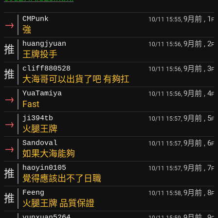
9月前
, 1
CMPunk
10/11 15:55,
F
→
強
9月前
, 2
huangjyuan
10/11 15:56,
F
推
王牌投手
9月前
, 3
cliff880528
10/11 15:56,
F
推
大海哥可以出貨了吧 有夠扛
9月前
, 4
YuaTamiya
10/11 15:56,
F
→
Fast
9月前
, 5
ji394tb
10/11 15:57,
F
→
火腿王牌
9月前
, 6
Sandoval
10/11 15:57,
F
→
如果大海能夠
9月前
, 7
haoyin0105
10/11 15:57,
F
推
覺得應該出不了日職
9月前
, 8
Feeng
10/11 15:58,
F
推
火腿王牌 品質保證
9月前
, 9
yunxuan5264
10/11 15:59,