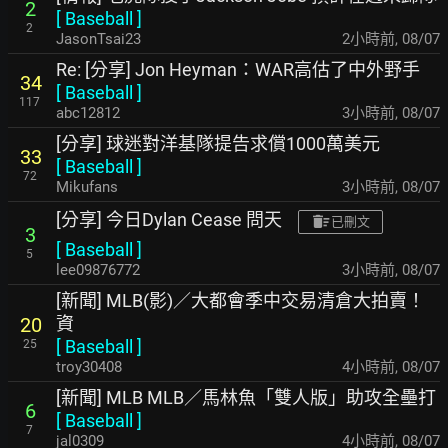
2
[
Baseball
]
2
JasonTsai23
2小時前
,
08/07
Re: [分享] Jon Heyman：WAR高估了中外野手
34
[
Baseball
]
117
abc12812
3小時前
,
08/07
[分享] 球迷對洋基隊提告求償1000萬美元
33
[
Baseball
]
72
Mikufans
3小時前
,
08/07
[分享] 今日Dylan Cease 問天
已刪文
3
[
Baseball
]
5
lee09876772
3小時前
,
08/07
[新聞] MLB(影)／大都會季中交易清倉大拍賣！
資
20
[
Baseball
]
25
troy30408
4小時前
,
08/07
[新聞] MLB MLB／馬林魚「雙人版」助攻全壘打
6
[
Baseball
]
7
jal0309
4小時前
,
08/07