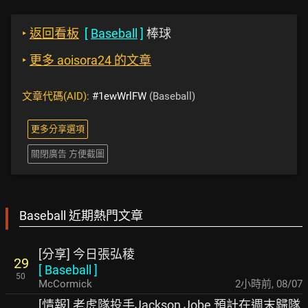
‣
返回看板
[
Baseball
]
棒球
‣
更多 aoisora24 的文章
文章代碼(AID):
#1ewWrlFW
(Baseball)
更多分享選項
關閉廣告 方便截圖
Baseball 近期熱門文章
[分享] 今日張弘稜
29
[
Baseball
]
50
McCormick
2小時前
,
08/07
[情報] 老虎隊投手Jackson Jobe 預計在週末歸隊