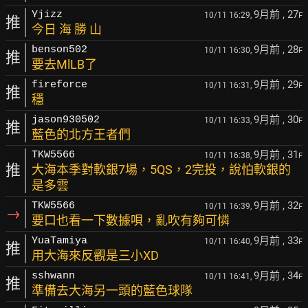
9月前
, 27
Yjizz
10/11 16:29,
F
推
今日 海 勝 山
9月前
, 28
benson502
10/11 16:30,
F
推
要去MlLB了
9月前
, 29
fireforce
10/11 16:31,
F
推
穩
9月前
, 30
jason930502
10/11 16:33,
F
推
藍色的北方王者們
9月前
, 31
TKW5566
10/11 16:38,
F
推
大海本季對軟銀7場，5QS，2完投，說怕軟銀的
是多雲
9月前
, 32
TKW5566
10/11 16:39,
F
→
要口也看一下數據唄，亂吹有夠可憐
9月前
, 33
YuaTamiya
10/11 16:40,
F
推
用大海來反觀是三小XD
9月前
, 34
sshwann
10/11 16:41,
F
推
準備去大海另一頭的藍色球隊