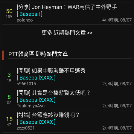
[分享] Jon Heyman：WAR高估了中外野手
50
[
Baseball
]
159
polanco
4小時前
,
08/07
更多 近期熱門文章 >>
PTT體育區 即時熱門文章
[閒聊] 如果中職海歸不用選秀
3
[
BaseballXXXX
]
19
s9661015
2小時前
,
08/07
[閒聊] 其實是台棒薪資太低吧？
8
[
BaseballXXXX
]
37
TsukimiyaAyu
2小時前
,
08/07
[討論] 台籃應該沒賺錢吧？
15
[
BaseballXXXX
]
47
zxzx0521
2小時前
,
08/07