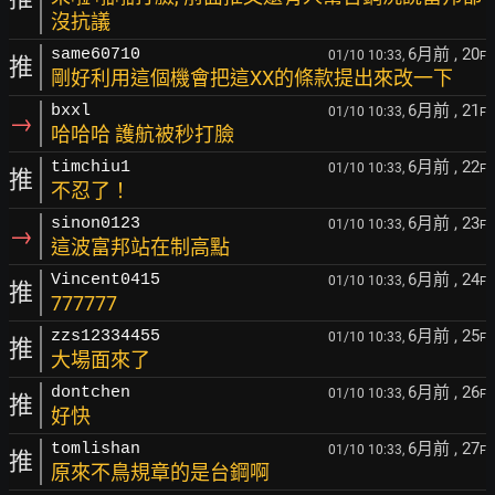
沒抗議
6月前
, 20
same60710
01/10 10:33,
F
推
剛好利用這個機會把這XX的條款提出來改一下
6月前
, 21
bxxl
01/10 10:33,
F
→
哈哈哈 護航被秒打臉
6月前
, 22
timchiu1
01/10 10:33,
F
推
不忍了！
6月前
, 23
sinon0123
01/10 10:33,
F
→
這波富邦站在制高點
6月前
, 24
Vincent0415
01/10 10:33,
F
推
777777
6月前
, 25
zzs12334455
01/10 10:33,
F
推
大場面來了
6月前
, 26
dontchen
01/10 10:33,
F
推
好快
6月前
, 27
tomlishan
01/10 10:33,
F
推
原來不鳥規章的是台鋼啊