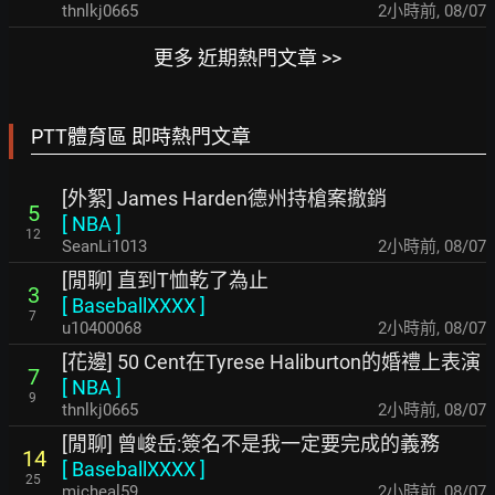
thnlkj0665
2小時前
,
08/07
更多 近期熱門文章 >>
PTT體育區 即時熱門文章
[外絮] James Harden德州持槍案撤銷
5
[
NBA
]
12
SeanLi1013
2小時前
,
08/07
[閒聊] 直到T恤乾了為止
3
[
BaseballXXXX
]
7
u10400068
2小時前
,
08/07
[花邊] 50 Cent在Tyrese Haliburton的婚禮上表演
7
[
NBA
]
9
thnlkj0665
2小時前
,
08/07
[閒聊] 曾峻岳:簽名不是我一定要完成的義務
14
[
BaseballXXXX
]
25
micheal59
2小時前
,
08/07