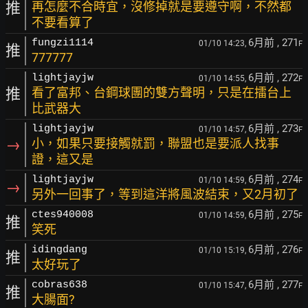
推
再怎麼不合時宜，沒修掉就是要遵守啊，不然都
不要看算了
6月前
, 271
fungzi1114
01/10 14:23,
F
推
777777
6月前
, 272
lightjayjw
01/10 14:55,
F
推
看了富邦、台鋼球團的雙方聲明，只是在擂台上
比武器大
6月前
, 273
lightjayjw
01/10 14:57,
F
→
小，如果只要接觸就罰，聯盟也是要派人找事
證，這又是
6月前
, 274
lightjayjw
01/10 14:59,
F
→
另外一回事了，等到這洋將風波結束，又2月初了
6月前
, 275
ctes940008
01/10 14:59,
F
推
笑死
6月前
, 276
idingdang
01/10 15:19,
F
推
太好玩了
6月前
, 277
cobras638
01/10 15:47,
F
推
大腸面?