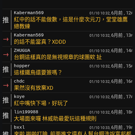
6月前
, 12
Kaberman569
01/10 10:32,
F
推
紅中的話不能做數，這是什麼次元刀，堂堂雄鷹
總教練
6月前
, 13
Kaberman569
01/10 10:32,
F
→
的話不能當真？XDDD
6月前
, 14
ZHUGUA
01/10 10:32,
F
→
台鋼這樣真的是無視規章的球團欸 扯
6月前
, 15
hopper
01/10 10:32,
F
推
這樣鐵鳥還要簽嗎？
6月前
, 16
chdc
01/10 10:32,
F
→
果然沒有放棄XD
6月前
, 17
koye
01/10 10:32,
F
推
紅中嘴快下場，好玩了
6月前
, 18
lin199988
01/10 10:32,
F
推
大場面來囉 林威助最愛玩這種規則
6月前
, 19
bxxl
01/10 10:33,
F
推
來啦 啪啪打臉, 前面推文還有人幫台鋼洗說富邦都