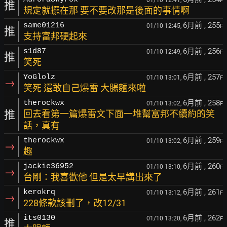
01/10 12:41,
F
推
規定就擺在那 要不要改那是後面的事情啊
6月前
, 255
same01216
01/10 12:45,
F
推
支持富邦硬起來
6月前
, 256
s1d87
01/10 12:49,
F
推
笑死
6月前
, 257
YoGlolz
01/10 13:01,
F
→
笑死 還敢自己爆雷 大腸麵來啦
6月前
, 258
therockwx
01/10 13:02,
F
推
回去看第一篇爆雷文下面一堆幫富邦不續約的笑
話，真有
6月前
, 259
therockwx
01/10 13:02,
F
→
趣
6月前
, 260
jackie36952
01/10 13:10,
F
→
台剛：我喜歡他 但是太早講出來了
6月前
, 261
kerokrq
01/10 13:12,
F
→
228條款該刪了，改12/31
6月前
, 262
its0130
01/10 13:20,
F
推