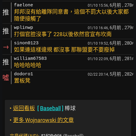
6月前
, 278
faelone
01/10 15:56,
F
推
邦邦沒有給離隊同意書，這個不罰大以後大家都
隨便接觸了
6月前
, 279
wplinwp
01/10 16:46,
F
推
打個官腔沒事了 228以後依然官宣布坎南
6月前
, 280
sinon0123
01/10 19:52,
F
→
如果連這樣違規 都沒事 那聯盟要不要廢掉
6月前
, 281
william67583
01/10 22:09,
F
推
哈哈哈哈哈
5月前
, 282
dodoro1
02/22 20:14,
F
噓
置板凳
‣
返回看板
[
Baseball
]
棒球
‣
更多 Wojnarowski 的文章