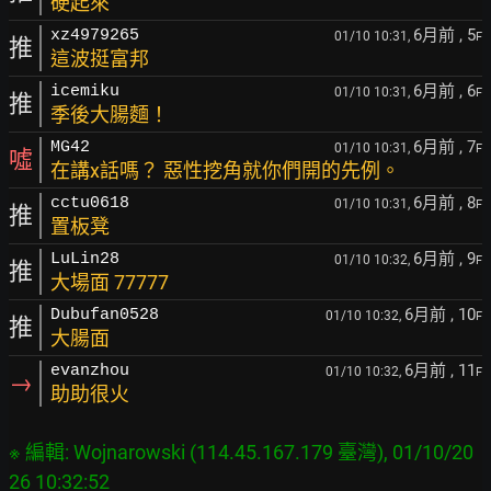
硬起來
6月前
, 5
xz4979265
01/10 10:31,
F
推
這波挺富邦
6月前
, 6
icemiku
01/10 10:31,
F
推
季後大腸麵！
6月前
, 7
MG42
01/10 10:31,
F
噓
在講x話嗎？ 惡性挖角就你們開的先例。
6月前
, 8
cctu0618
01/10 10:31,
F
推
置板凳
6月前
, 9
LuLin28
01/10 10:32,
F
推
大場面 77777
6月前
, 10
Dubufan0528
01/10 10:32,
F
推
大腸面
6月前
, 11
evanzhou
01/10 10:32,
F
→
助助很火
※ 編輯: Wojnarowski (114.45.167.179 臺灣), 01/10/20