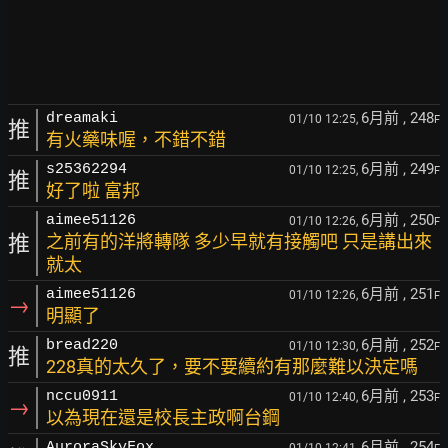
6月前
, 248
dreamaki
01/10 12:25,
F
推
有火藥味喔，不錯不錯
6月前
, 249
s25362294
01/10 12:25,
F
推
好了啦 富邦
6月前
, 250
aimee51126
01/10 12:26,
F
推
之前有的洋將轉隊 多少早就有接觸吧 只是講出來
就太
6月前
, 251
aimee51126
01/10 12:26,
F
→
明顯了
6月前
, 252
bread220
01/10 12:30,
F
推
228真的太久了，要不要續約有那麼難以決定嗎
6月前
, 253
nccu0911
01/10 12:40,
F
→
以為現在還是校長主政啊台鋼
6月前
, 254
AuroraSkyFox