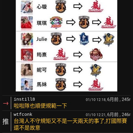
6月前
, 245
instill8
01/10 12:18,
F
→
啦啦隊也順便規範一下
6月前
, 246
wtfconk
01/10 12:21,
F
推
台灣人不守規矩又不是一天兩天的事了,打國際賽
還不是故意