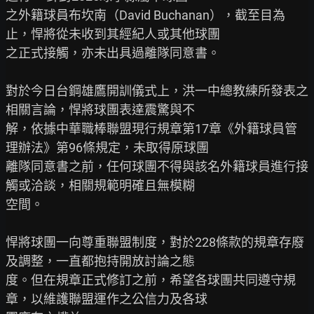
之外籍球員布坎南（David Buchanan），截至目為
止，悍將從未收到其經紀人或其他球團

之正式接觸，亦未出具過離隊同意書。

對於今日台鋼雄鷹開訓儀式上，洪一中總教練所發表之
相關言論，悍將球團表達震驚與不

解，依據中華職棒聯盟現行規章第17章《外籍球員管
理辦法》第96條規定，未取得原球團

離隊同意書之前，任何球團不得與該名外籍球員進行接
觸或洽談，相關規範明確且無模糊

空間。

悍將球團一向尊重聯盟制度，對於228條款的規章存廢
及調整，一直都抱持開放討論之態

度。但在規章正式修訂之前，希望各球團共同遵守規
章，以維護聯盟運作之公信力及各球
