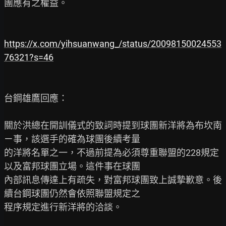
團應有之權益。

https://x.com/yihsuanwang_/status/20098150024553
76321?s=46
台鋼雄鷹回應：

關於洪總在開訓儀式的致詞時提到球團新洋將為布坎南
ㄧ事，該選手的確為球團後續考量

的洋將名單之一，不過前提為必須尊重聯盟的228規定
以及富邦球團立場。這件事在球團

內部訊息傳達上有疏失，對富邦球團致上誠摯歉意。後
續台鋼球團仍然會依照聯盟規定之

程序規定進行新洋將的洽談。
