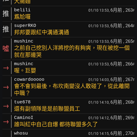
大腸麵
6月前
, 263
belili
01/10 13:53,
F
推
尷尬囉
6月前
, 264
superRKO
01/10 13:53,
F
推
邦邦要跟紅中溝通溝通
6月前
, 265
mushinc
01/10 13:53,
F
噓
之前自己挖別人洋將挖的有夠爽，現在被挖一個
就在那邊哭
6月前
, 266
mushinc
01/10 13:53,
F
→
喔。巨嬰
6月前
, 267
cowardooooo
01/10 14:03,
F
→
會不會到最後，布坎南變沒人敢碰了，從此離開
中職？
6月前
, 268
tue678
01/10 14:10,
F
→
還有副領隊是是前聯盟員工
6月前
, 269
CaminoI
01/10 14:12,
F
→
誰叫紅中自己自爆 都待聯盟多久了
6月前
, 270
whosu
01/10 14:15,
F