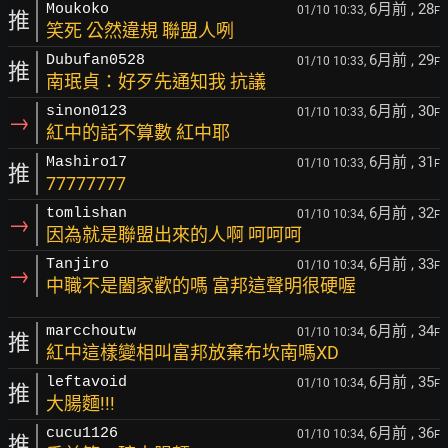
6月前
, 28
Moukoko
01/10 10:33,
F
推
笑死 公然違規 聯盟人咧
6月前
, 29
Dubufan0528
01/10 10:33,
F
推
南珉貞：好歹先通知我 抗議
6月前
, 30
sinon0123
01/10 10:33,
F
→
紅中的話不算數 紅中耶
6月前
, 31
Mashiro17
01/10 10:33,
F
推
77777777
6月前
, 32
tomlishan
01/10 10:34,
F
→
因為就是聯盟出來的人啊 呵呵呵
6月前
, 33
Tanjiro
01/10 10:34,
F
→
中職不是闔家歡的嗎 富邦這聲明很硬喔
6月前
, 34
marcchoutw
01/10 10:34,
F
推
紅中這樣變相叫富邦放棄布坎南嗎XD
6月前
, 35
leftavoid
01/10 10:34,
F
推
大腸麵!!!
6月前
, 36
cucu1126
01/10 10:34,
F
推