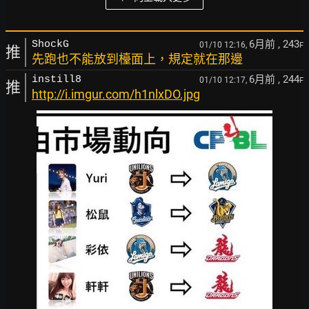
6月前
, 243
ShockG
01/10 12:16,
F
推
先跑也不能放到檯面上，規定就在那邊
6月前
, 244
instill8
01/10 12:17,
F
推
http://i.imgur.com/h1nlxDO.jpg