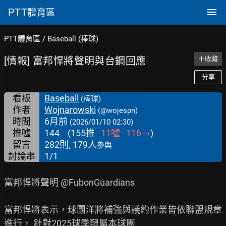
PTT
體育區
PTT體育區
/
Baseball (棒球)
[情報] 富邦悍將聲明與台鋼回應
＋收藏
分享
看板
Baseball
(棒球)
作者
Wojnarowski
(@wojespn)
時間
6月前
(2026/01/10 02:30)
推噓
144
(
155
推
11
噓
116
→
)
留言
282則, 179人
參與
討論串
1/1
富邦悍將聲明 @FubonGuardians

富邦悍將表示，球團洋將補強與議約作業皆依聯盟規章
進行， 針對2025球季隸屬本球團
