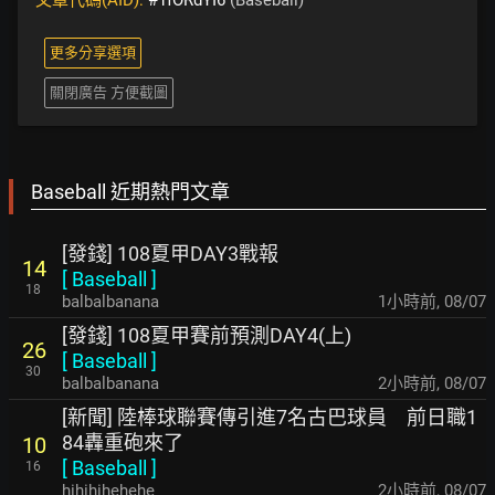
文章代碼(AID):
#1fORdYI6
(Baseball)
更多分享選項
關閉廣告 方便截圖
Baseball 近期熱門文章
[發錢] 108夏甲DAY3戰報
14
[
Baseball
]
18
balbalbanana
1小時前
,
08/07
[發錢] 108夏甲賽前預測DAY4(上)
26
[
Baseball
]
30
balbalbanana
2小時前
,
08/07
[新聞] 陸棒球聯賽傳引進7名古巴球員 前日職1
84轟重砲來了
10
[
Baseball
]
16
hihihihehehe
2小時前
,
08/07