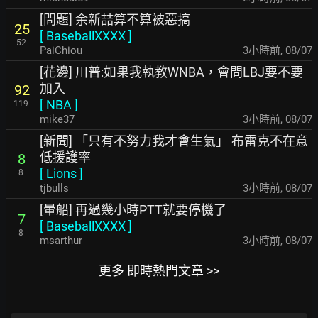
[問題] 余新喆算不算被惡搞
25
[
BaseballXXXX
]
52
PaiChiou
3小時前
,
08/07
[花邊] 川普:如果我執教WNBA，會問LBJ要不要
加入
92
[
NBA
]
119
mike37
3小時前
,
08/07
[新聞] 「只有不努力我才會生氣」 布雷克不在意
低援護率
8
[
Lions
]
8
tjbulls
3小時前
,
08/07
[暈船] 再過幾小時PTT就要停機了
7
[
BaseballXXXX
]
8
msarthur
3小時前
,
08/07
更多 即時熱門文章 >>