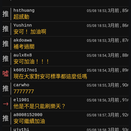
3月前
, 85
hsthuang
05/08 18:53,
F
推
超感動
3月前
, 86
Yushinn
05/08 18:53,
F
推
安可！ 加油啊
3月前
, 87
akdoawa
05/08 18:53,
F
推
補考過關
3月前
, 88
aulx8x8
05/08 18:54,
F
推
安可加油！！！
3月前
, 89
k60517no1
05/08 18:54,
F
噓
現在大家對安可標準都這麼低嗎
3月前
, 90
carwho
05/08 18:55,
F
推
7777777
3月前
, 91
el1901
05/08 18:56,
F
→
他是不是只能刷樂天？
3月前
, 92
a8008152000
05/08 18:57,
F
推
安可繼續加油
3月前
, 93
ujythi
05/08 18:58,
F