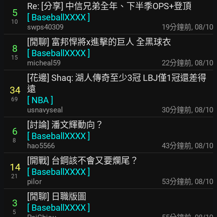
Re: [分享] 中信兄弟全年、下半季OPS+登頂
5
[
BaseballXXXX
]
10
swps40309
19分鐘前
,
08/10
[閒聊] 富邦悍將x進擊的巨人 全黑球衣
8
[
BaseballXXXX
]
15
micheal59
22分鐘前
,
08/10
[花邊] Shaq: 湖人傳奇至少3冠 LBJ僅1冠還差得
遠
34
[
NBA
]
69
usnavyseal
30分鐘前
,
08/10
[討論] 潘文輝動向？
6
[
BaseballXXXX
]
8
hao5566
43分鐘前
,
08/10
[開戰] 台鋼該不會又要爛尾？
14
[
BaseballXXXX
]
21
pilor
53分鐘前
,
08/10
[閒聊] 日職版圖
3
[
BaseballXXXX
]
5