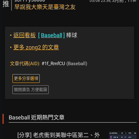
3月前
, 119
sorrry30000
05/08 23:36,
F
推
早說我大樂天是臺灣之友
‣
返回看板
[
Baseball
]
棒球
‣
更多 zong2 的文章
文章代碼(AID):
#1f_RmfCU
(Baseball)
更多分享選項
關閉廣告 方便截圖
Baseball 近期熱門文章
[分享] 老虎衝到美聯中區第二、外