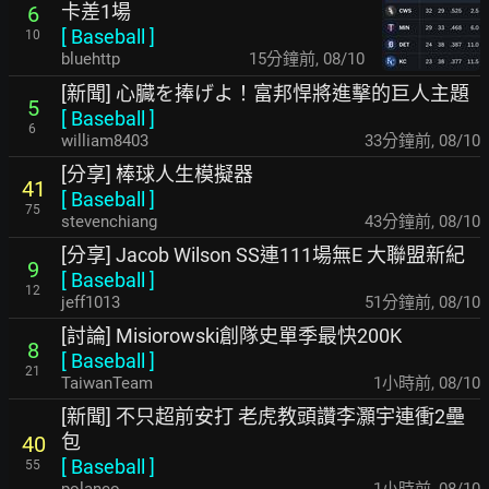
卡差1場
6
[
Baseball
]
10
bluehttp
15分鐘前
,
08/10
[新聞] 心臓を捧げよ！富邦悍將進擊的巨人主題
5
[
Baseball
]
6
william8403
33分鐘前
,
08/10
[分享] 棒球人生模擬器
41
[
Baseball
]
75
stevenchiang
43分鐘前
,
08/10
[分享] Jacob Wilson SS連111場無E 大聯盟新紀
9
[
Baseball
]
12
jeff1013
51分鐘前
,
08/10
[討論] Misiorowski創隊史單季最快200K
8
[
Baseball
]
21
TaiwanTeam
1小時前
,
08/10
[新聞] 不只超前安打 老虎教頭讚李灝宇連衝2壘
包
40
[
Baseball
]
55