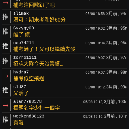
→
補考這回歐趴了吧
3月前
, 94
slimak
05/08 18:58,
F
推
溫可：期末考剛好60分
3月前
, 95
Syzygy00
05/08 19:02,
F
推
醒了 讚
3月前
, 96
neo74214
05/08 19:04,
F
推
補考過了！又可以繼續先發！
3月前
, 97
zorro1111
05/08 19:07,
F
推
招魂大隊今天沒業績…
3月前
, 98
hydra7
05/08 19:07,
F
→
補考低空飛過
3月前
, 99
s1d87
05/08 19:12,
F
推
又活了
3月前
, 100
alan7788578
05/08 19:13,
F
→
標題名字少打一個字
3月前
, 101
weekend88123
05/08 19:16,
F
推
有囉