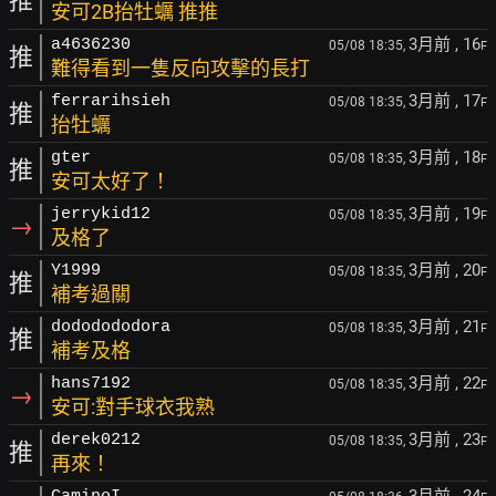
推
安可2B抬牡蠣 推推
3月前
, 16
a4636230
05/08 18:35,
F
推
難得看到一隻反向攻擊的長打
3月前
, 17
ferrarihsieh
05/08 18:35,
F
推
抬牡蠣
3月前
, 18
gter
05/08 18:35,
F
推
安可太好了！
3月前
, 19
jerrykid12
05/08 18:35,
F
→
及格了
3月前
, 20
Y1999
05/08 18:35,
F
推
補考過關
3月前
, 21
dododododora
05/08 18:35,
F
推
補考及格
3月前
, 22
hans7192
05/08 18:35,
F
→
安可:對手球衣我熟
3月前
, 23
derek0212
05/08 18:35,
F
推
再來！