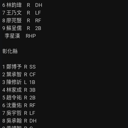
6 林鈞瑋　R　DH

7 王乃文　R　LF

8 廖芫豎　R　RF

9 蘇呈儒　R　2B

  李星漢     RHP

彰化縣

1 鄭博予  R  SS

2 葉承智  R  CF

3 陳修訢  L  1B

4 林家成  R  3B

5 趙令祐  R  2B

6 沈重佑  R  RF

7 吳宇哲  R  LF

8 吳承翰  R  DH
