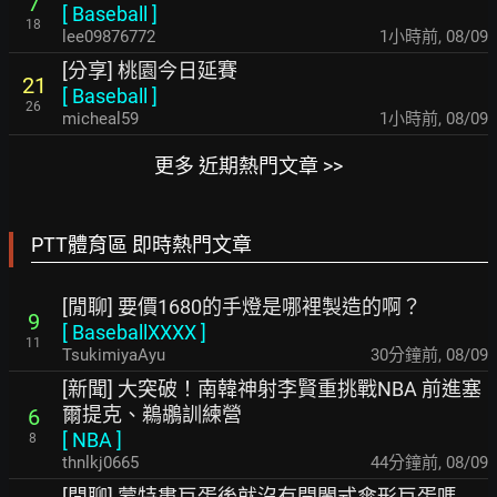
7
[
Baseball
]
18
lee09876772
1小時前
,
08/09
[分享] 桃園今日延賽
21
[
Baseball
]
26
micheal59
1小時前
,
08/09
更多 近期熱門文章 >>
PTT體育區 即時熱門文章
[閒聊] 要價1680的手燈是哪裡製造的啊？
9
[
BaseballXXXX
]
11
TsukimiyaAyu
30分鐘前
,
08/09
[新聞] 大突破！南韓神射李賢重挑戰NBA 前進塞
爾提克、鵜鶘訓練營
6
[
NBA
]
8
thnlkj0665
44分鐘前
,
08/09
[閒聊] 蒙特婁巨蛋後就沒有開闔式傘形巨蛋嗎