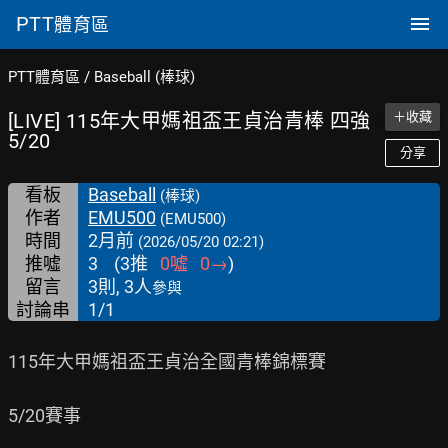
PTT
體育區
PTT體育區
/
Baseball (棒球)
[LIVE] 115年大甲媽祖盃王貞治青棒 四強
＋收藏
5/20
分享
看板
Baseball
(棒球)
作者
EMU500
(EMU500)
時間
2月前
(2026/05/20 02:21)
推噓
3
(
3
推
0
噓
0
→
)
留言
3則, 3人
參與
討論串
1/1
115年大甲媽祖盃王貞治全國青棒錦標賽

5/20賽事
