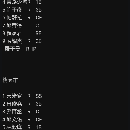
4 吉路少瑪R　1B

5 許子彥　R　3B

6 帕蘇拉　R　CF

7 邱宥得　L　C

8 顏承君　L　RF

9 陳耀杰　R　2B

  羅于晏     RHP

----

桃園市

1 宋米家　R　SS

2 曾俊堯　R　3B

3 鄭育丞　R　C

4 邱文佑　R　CF

5 林毅庭　R　1B
