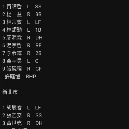
1 黃靖哲　L　SS

2 楊　益　R　3B

3 林宗賓　L　LF

4 林顗勳　L　1B

5 廖源霖　R　DH

6 湯宇哲　R　RF

7 李彥霆　R　2B

8 黃宇昊　L　C

9 張硯程　R　CF

  許庭愷     RHP

新北市

1 胡辰睿　L　LF

2 張乙安　R　SS

3 黃世堯　R　DH
