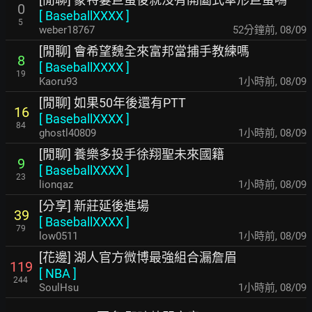
0
[
BaseballXXXX
]
5
weber18767
53分鐘前
,
08/09
[閒聊] 會希望魏全來富邦當捕手教練嗎
8
[
BaseballXXXX
]
19
Kaoru93
1小時前
,
08/09
[閒聊] 如果50年後還有PTT
16
[
BaseballXXXX
]
84
ghostl40809
1小時前
,
08/09
[閒聊] 養樂多投手徐翔聖未來國籍
9
[
BaseballXXXX
]
23
lionqaz
1小時前
,
08/09
[分享] 新莊延後進場
39
[
BaseballXXXX
]
79
low0511
1小時前
,
08/09
[花邊] 湖人官方微博最強組合漏詹眉
119
[
NBA
]
244
SoulHsu
1小時前
,
08/09