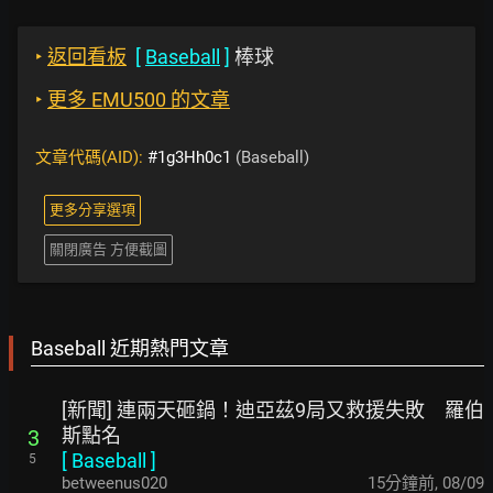
‣
返回看板
[
Baseball
]
棒球
‣
更多 EMU500 的文章
文章代碼(AID):
#1g3Hh0c1
(Baseball)
更多分享選項
關閉廣告 方便截圖
Baseball 近期熱門文章
[新聞] 連兩天砸鍋！迪亞茲9局又救援失敗 羅伯
斯點名
3
[
Baseball
]
5
betweenus020
16分鐘前
,
08/09