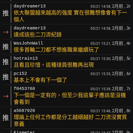
2月前
, 2
daydreamer13
05/21 14:58,
F
推
依大聯盟越來越高的強度 實在很難想像會有下一
個人
2月前
, 3
daydreamer13
05/21 14:58,
F
→
達成這些二刀流紀錄
2月前
, 4
WasJohnWall
05/21 15:21,
F
推
很多首輪二刀都不想進職業繼續玩了
2月前
, 5
hotrain13
05/21 15:30,
F
推
且看且珍惜，這種球員很難再出現
2月前
, 6
pc152
05/21 15:35,
F
推
基本上不會有下一個了
2月前
, 7
f0453768
05/21 15:39,
F
→
下一個是一定有的，但至少我這輩子應該是沒機
會看到
2月前
, 8
a5687920
05/21 15:46,
F
推
理論上任何工作都是分工越細越好 二刀流沒實質
意義
2月前
, 9
Kismeter