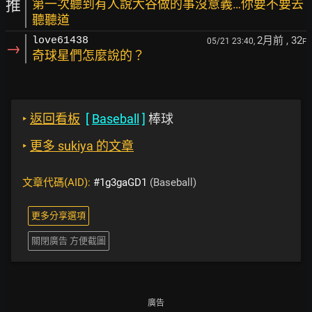
推
第一次聽到有人說大谷做的事沒意義…你要不要去
聽聽道
2月前
, 32
love61438
05/21 23:40,
F
→
奇球星們怎麼說的？
‣
返回看板
[
Baseball
]
棒球
‣
更多 sukiya 的文章
文章代碼(AID):
#1g3gaGD1
(Baseball)
更多分享選項
關閉廣告 方便截圖
廣告