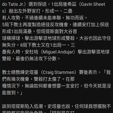
do Tatis Jr.）選到保送，1出局後希茲（Gavin Sheet
s）敲出左外野安打，形成一、二壘

有人攻勢，不過後續未能串聯，無功而返。

5局下教士再度製造絕佳反攻機會，連續安打加上保送
形成1出局滿壘，但塔提斯面對大谷首

球橫掃球，擊出游擊滾地球形成雙殺，大谷也因此守住
無失分。8局下教士又在1出局一、三

壘有人時，安杜哈（Miguel Andujar）擊出游擊滾地球
雙殺，最後仍無法攻下分數。

教士總教練史塔曼（Craig Stammen）賽後表示，「我
們有幾次機會，雙殺打太傷了。在那

種情況下，無論如何都會想要一支安打，但今天就是沒
能做到。」

談到塔提斯陷入低潮，史塔曼也說，任何球員想擺脫不