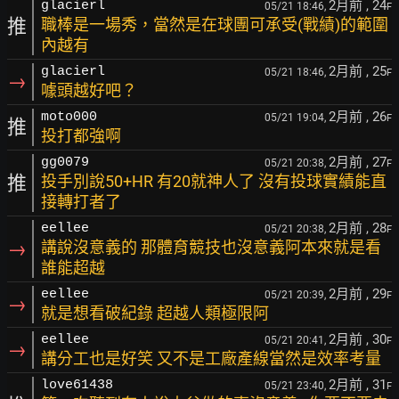
2月前
, 24
glacierl
05/21 18:46,
F
推
職棒是一場秀，當然是在球團可承受(戰績)的範圍
內越有
2月前
, 25
glacierl
05/21 18:46,
F
→
噱頭越好吧？
2月前
, 26
moto000
05/21 19:04,
F
推
投打都強啊
2月前
, 27
gg0079
05/21 20:38,
F
推
投手別說50+HR 有20就神人了 沒有投球實績能直
接轉打者了
2月前
, 28
eellee
05/21 20:38,
F
→
講說沒意義的 那體育競技也沒意義阿本來就是看
誰能超越
2月前
, 29
eellee
05/21 20:39,
F
→
就是想看破紀錄 超越人類極限阿
2月前
, 30
eellee
05/21 20:41,
F
→
講分工也是好笑 又不是工廠產線當然是效率考量
2月前
, 31
love61438
05/21 23:40,
F