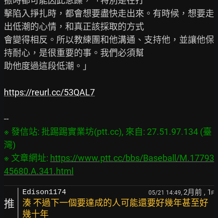
振時都可能因此急躁，「特別是在打

擊陷入掙扎時，都會想要盡快走出來。有時候，想要走
出低潮的心情，和真正該採取的方式

會變得相反。所以教練團和他溝通、支持他，並讓他保
持耐心，是很重要的事。我們必須幫

助他度過這段低潮。」

https://reurl.cc/53QAL7
※ 發信站: 批踢踢實業坊(ptt.cc), 來自: 27.51.97.134 (臺
灣)

※ 文章網址: 
https://www.ptt.cc/bbs/Baseball/M.17793
45680.A.341.html
2月前
, 1
Edison1174
05/21 14:49,
F
推
湊 不過下一個要達成的人可能還要好幾年甚至好
幾十年