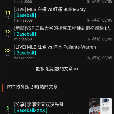
thnlkj0665
3小時前
,
08/05
[LIVE] MLB 白襪 vs 紅襪 Burke-Gray
11
[
Baseball
]
15
hanksadder
3小時前
,
08/05
[新聞]YSF 三振大谷的捷克工程師剝蝦初體驗 I人
13
[
Baseball
]
19
micheal59
3小時前
,
08/05
[LIVE] MLB 紅雀 vs 洋基 Pallante-Warren
33
[
Baseball
]
42
hanksadder
3小時前
,
08/05
更多 近期熱門文章 >>
PTT體育區 即時熱門文章
[分享] 李灝宇又双沒先發
6
[
BaseballXXXX
]
10