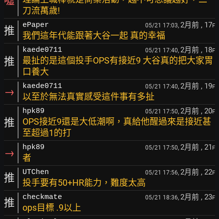
噓
刀流萬歲!
2月前
, 17
ePaper
05/21 17:03,
F
推
我們這年代能跟著大谷一起 真的幸福
2月前
, 18
kaede0711
05/21 17:40,
F
推
最扯的是這個投手OPS有接近9 大谷真的把大家胃
口養大
2月前
, 19
kaede0711
05/21 17:40,
F
→
以至於無法真實感受這件事有多扯
2月前
, 20
hpk89
05/21 17:50,
F
推
OPS接近9還是大低潮啊，真給他醒過來是接近甚
至超過1的打
2月前
, 21
hpk89
05/21 17:50,
F
→
者
2月前
, 22
UTChen
05/21 17:56,
F
推
投手要有50+HR能力，難度太高
2月前
, 23
checkmate
05/21 18:36,
F
推
ops目標 .9以上