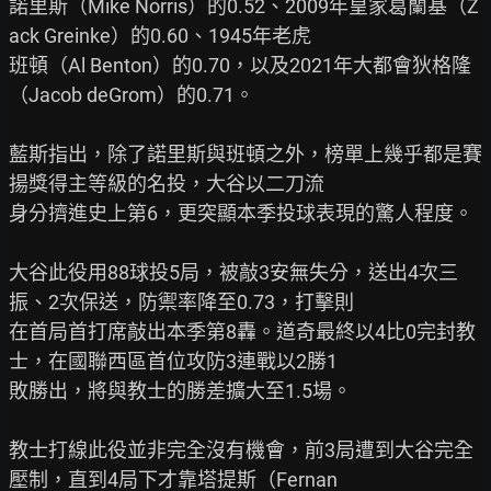
諾里斯（Mike Norris）的0.52、2009年皇家葛蘭基（Z
ack Greinke）的0.60、1945年老虎

班頓（Al Benton）的0.70，以及2021年大都會狄格隆
（Jacob deGrom）的0.71。

藍斯指出，除了諾里斯與班頓之外，榜單上幾乎都是賽
揚獎得主等級的名投，大谷以二刀流

身分擠進史上第6，更突顯本季投球表現的驚人程度。

大谷此役用88球投5局，被敲3安無失分，送出4次三
振、2次保送，防禦率降至0.73，打擊則

在首局首打席敲出本季第8轟。道奇最終以4比0完封教
士，在國聯西區首位攻防3連戰以2勝1

敗勝出，將與教士的勝差擴大至1.5場。

教士打線此役並非完全沒有機會，前3局遭到大谷完全
壓制，直到4局下才靠塔提斯（Fernan
