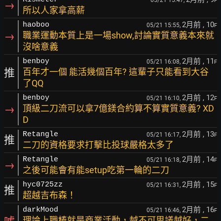
05/21 15:47,
F
→
所以人家拿高薪
2月前
, 10
haoboo
05/21 15:55,
F
→
職業運動本質上是一場show,討論實質意義本來就
沒啥意義
2月前
, 11
benboy
05/21 16:08,
F
推
百年才一個 能活幾個百年? 這輩子只能看到大谷
了QQ
2月前
, 12
benboy
05/21 16:10,
F
→
頂級二刀流可以拿7億鎂合約算不算實質意義? XD
D
2月前
, 13
Retangle
05/21 16:17,
F
推
二刀的資格要求打擊比投球嚴格太多了
2月前
, 14
Retangle
05/21 16:18,
F
→
之後可能會有能setup吃第一輪的二刀
2月前
, 15
hyc0725zz
05/21 16:31,
F
推
超越吉布森！
2月前
, 16
darkMood
05/21 16:46,
F
理論上職棒就是商業活動，越不可思議越好，二