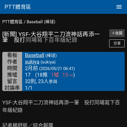
PTT
體育區
PTT體育區
/
Baseball (棒球)
[新聞] YSF-大谷翔平二刀流神話再添一
＋收藏
筆 投打
同場寫下百年級紀錄
分享
看板
Baseball
(棒球)
作者
sukiya
(sukiya)
時間
2月前
(2026/05/21 06:41)
推噓
17
(
18
推
1
噓
13
→
)
留言
32則, 23人
參與
討論串
1/1
YSF-大谷翔平二刀流神話再添一筆　投打同場寫下百
年級紀錄

記者楊舒帆／綜合報導
