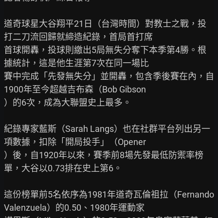
道奇球星大谷翔平21日（台灣時間）對教士之戰，投
打二刀流回歸就締造紀錄，首局首打席

首球開轟，投球則繳出5局無失分奪下本季第4勝。根
據統計，這是他生涯第7次在同一場比

賽中完成「先發無失分」並開轟，包含季後賽在內，自
1900年至今超越吉布森（Bob Gibson

）的6次，成為大聯盟史上最多。

紀錄專家藍斯（Sarah Langs）也在社群平台列出另一
項數據，扣除「開局投手」（Opener

）後，自1920年以來，賽季前8場先發最低防禦率榜
單，大谷以0.73排在史上第6。

這份榜單前5名依序為1981年道奇瓦倫祖拉（Fernando 
Valenzuela）的0.50、1980年運動家
