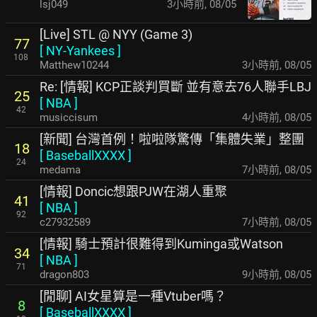
lsj049
3小時前
,
08/05
[Live] STL @ NYY (Game 3)
77
[
NY-Yankees
]
108
Matthew10244
3小時前
,
08/05
Re: [情報] KCP正談判買斷 並有意去76人聯手LBJ
25
[
NBA
]
42
musiccisum
4小時前
,
08/05
[新聞] 台灣首例！啦啦隊驚傳「集體失業」整團
18
[
BaseballXXXX
]
24
medama
7小時前
,
08/05
[情報] Doncic想跟PJW在湖人重聚
41
[
NBA
]
92
c27932589
7小時前
,
08/05
[情報] 騎士預計很難得到Kuminga或Watson
34
[
NBA
]
71
dragon803
9小時前
,
08/05
[閒聊] AI女星算是一種Vtuber嗎？
8
[
BaseballXXXX
]