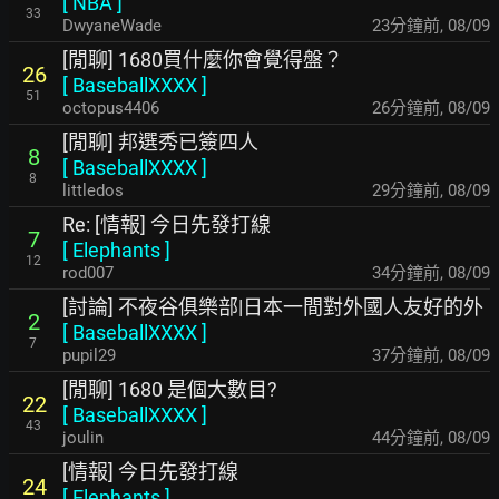
[
NBA
]
33
DwyaneWade
23分鐘前
,
08/09
[閒聊] 1680買什麼你會覺得盤？
26
[
BaseballXXXX
]
51
octopus4406
26分鐘前
,
08/09
[閒聊] 邦選秀已簽四人
8
[
BaseballXXXX
]
8
littledos
29分鐘前
,
08/09
Re: [情報] 今日先發打線
7
[
Elephants
]
12
rod007
34分鐘前
,
08/09
[討論] 不夜谷俱樂部|日本一間對外國人友好的外
2
[
BaseballXXXX
]
7
pupil29
37分鐘前
,
08/09
[閒聊] 1680 是個大數目?
22
[
BaseballXXXX
]
43
joulin
44分鐘前
,
08/09
[情報] 今日先發打線
24
[
Elephants
]