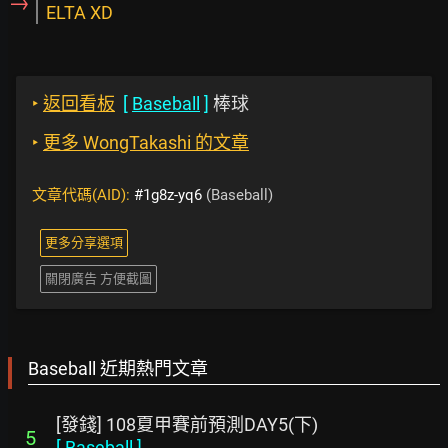
→
ELTA XD
‣
返回看板
[
Baseball
]
棒球
‣
更多 WongTakashi 的文章
文章代碼(AID):
#1g8z-yq6
(Baseball)
更多分享選項
關閉廣告 方便截圖
Baseball 近期熱門文章
[發錢] 108夏甲賽前預測DAY5(下)
5
[
Baseball
]