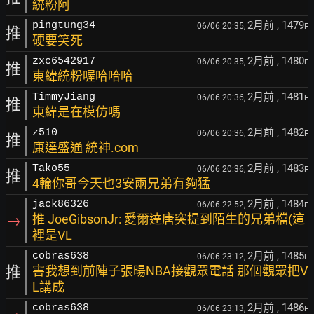
統粉阿
2月前
, 1479
pingtung34
06/06 20:35,
F
推
硬要笑死
2月前
, 1480
zxc6542917
06/06 20:35,
F
推
東緯統粉喔哈哈哈
2月前
, 1481
TimmyJiang
06/06 20:36,
F
推
東緯是在模仿嗎
2月前
, 1482
z510
06/06 20:36,
F
推
康達盛通 統神.com
2月前
, 1483
Tako55
06/06 20:36,
F
推
4輪你哥今天也3安兩兄弟有夠猛
2月前
, 1484
jack86326
06/06 22:52,
F
→
推 JoeGibsonJr: 愛爾達唐突提到陌生的兄弟檔(這
裡是VL
2月前
, 1485
cobras638
06/06 23:12,
F
推
害我想到前陣子張暘NBA接觀眾電話 那個觀眾把V
L講成
2月前
, 1486
cobras638
06/06 23:13,
F