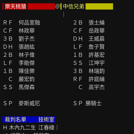
樂天桃猿
＠
中信兄弟
                                                 ｜

ＲＦ　何品室融　　　　　　２Ｂ　張士綸

ＣＦ　林政華　　　　　　　ＣＦ　岳政華

３Ｂ　劉子杰　　　　　　　ＤＨ　王威晨

ＤＨ　張趙紘　　　　　　　ＬＦ　詹子賢

２Ｂ　林子偉　　　　　　　１Ｂ　許基宏

ＬＦ　李勛傑　　　　　　　ＳＳ　江坤宇

１Ｂ　陳佳樂　　　　　　　３Ｂ　林瑞鈞

　Ｃ　嚴宏鈞　　　　　　　ＲＦ　許庭綸

ＳＳ　馬傑森　　　　　　　　Ｃ　高宇杰

ＳＰ　麥斯威尼　　　　　　ＳＰ  勝騎士

  裁判名單　　 技術室 
Ｈ 木內九二生  江春緯｜
