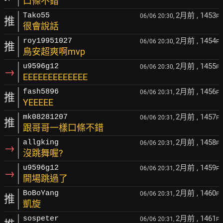
口條不錯
2月前
, 1453
Tako55
06/06 20:30,
F
推
很會說話
2月前
, 1454
roy19951027
06/06 20:30,
F
推
鳥安超爽啊mvp
2月前
, 1455
u9596g12
06/06 20:30,
F
→
EEEEEEEEEEEEE
2月前
, 1456
fash5896
06/06 20:31,
F
推
YEEEEE
2月前
, 1457
mk08281207
06/06 20:31,
F
推
跟哥哥一樣口條不錯
2月前
, 1458
allgking
06/06 20:31,
F
→
沒跳舞喔?
2月前
, 1459
u9596g12
06/06 20:31,
F
→
開場跳過了
2月前
, 1460
BoBoYang
06/06 20:31,
F
推
凱旋
2月前
, 1461
sospeter
06/06 20:31,
F