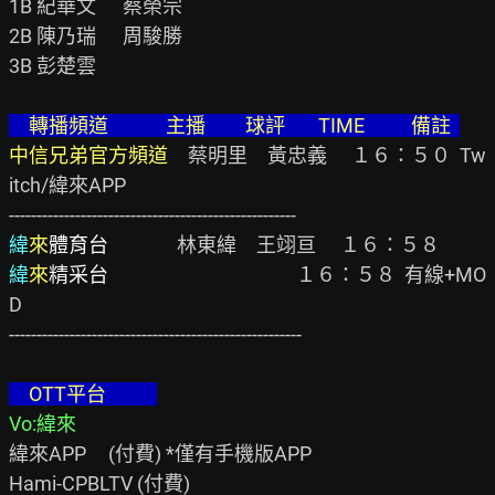
1B 紀華文      蔡榮宗

2B 陳乃瑞      周駿勝

3B 彭楚雲

　轉播頻道　    　主播　　球評   　TIME　      備註  
中信兄弟官方頻道
　蔡明里　黃忠義　 １６：５０  Tw
itch/緯來APP

緯
來
體育台
緯
來
精采台
          　　　　　　 　１６：５８  有線+MO
D

-----------------------------------------------------

　OTT平台      　 
Vo:緯來
緯來APP     (付費) *僅有手機版APP

Hami-CPBLTV (付費)
