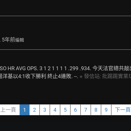
, 5年前
編輯
BI BB SO HR AVG OPS. 3 1 2 1 1 1 1 .299 .934
以4:1收下勝利 終止4連敗. --. 
※
發信站:
批踢踢實業坊
上一頁
1
2
3
4
5
6
7
8
9
下一頁