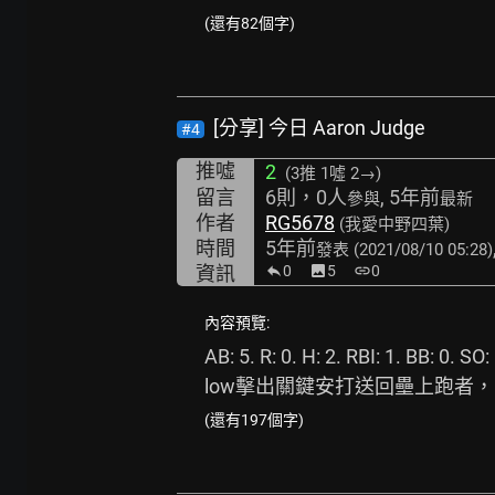
(還有82個字)
[分享] 今日 Aaron Judge
#4
推噓
2
(3推
1噓 2→
)
留言
6則，0人
, 5年前
參與
最新
作者
RG5678
(我愛中野四葉)
時間
5年前
發表
(2021/08/10 05:28)
資訊
0
image
5
link
0
內容預覽:
AB: 5. R: 0. H: 2. RBI: 1. 
low擊出關鍵安打送回壘上跑者，帶
(還有197個字)