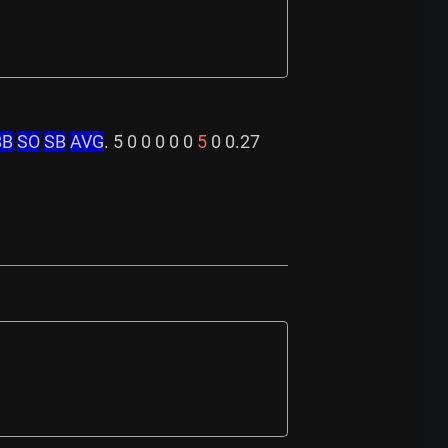
BB
SO
SB
AVG
. 5 0 0 0 0 0 
5
 0 0.27