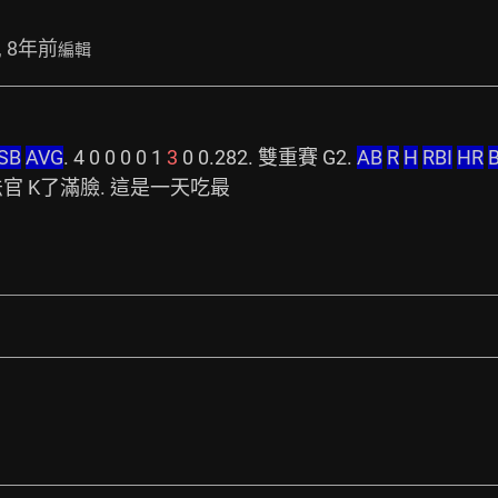
, 8年前
編輯
SB
AVG
. 4 0 0 0 0 1 
3
 0 0.282. 雙重賽 G2. 
AB
R
H
RBI
HR
金法官 K了滿臉. 這是一天吃最