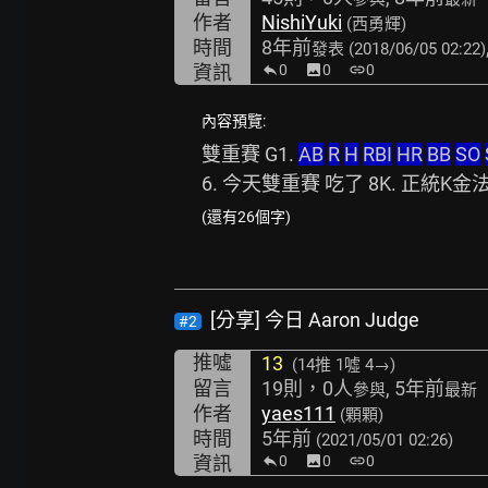
作者
NishiYuki
(西勇輝)
時間
8年前
發表
(2018/06/05 02:22)
資訊
0
image
0
link
0
內容預覽:
雙重賽 G1. 
AB
R
H
RBI
HR
BB
SO
6. 今天雙重賽 吃了 8K. 正統K
(還有26個字)
[分享] 今日 Aaron Judge
#2
推噓
13
(14推
1噓 4→
)
留言
19則，0人
, 5年前
參與
最新
作者
yaes111
(顆顆)
時間
5年前
(2021/05/01 02:26)
資訊
0
image
0
link
0