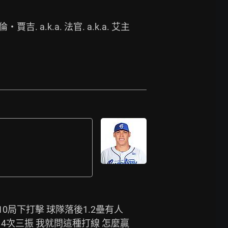
dge 艾倫‧賈吉. a.k.a. 法官. a.k.a. 艾主
振 關鍵10局下打擊 球隊落後1.2壘有人 
0 4次三振 我就問這種打線 怎麼贏