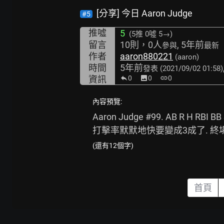
[分享] 今日 Aaron Judge
#5
推噓
5
(5推
0噓 5→
)
留言
10則，0人
, 5年前
參與
最新
作者
aaron880221
(aaron)
時間
5年前
發表
(2021/09/02 01:58)
資訊
0
image
0
link
0
內容預覽:
Aaron Judge #99. AB R H R
打擊率默默地快要變成3成了. 終場洋基
(還有12個字)
首頁