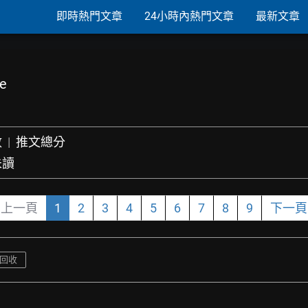
即時熱門文章
24小時內熱門文章
最新文章
e
數
|
推文總分
未讀
上一頁
1
2
3
4
5
6
7
8
9
下一頁
回收