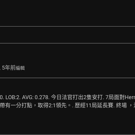
, 5年前
編輯
BB: 0. SO: 0. LOB:2. AVG: 0.278. 今日法官打出2隻安打. 7
有一分打點，取得2:1領先。. 歷經11局延長賽. 終場 ，