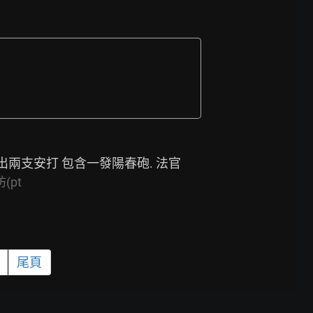
. 今天法官總共敲出兩支安打 包含一發陽春砲. 法官
(pt
尾頁