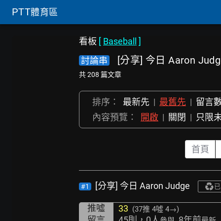
PTT
體育區
看板
[
Baseball
]
[分享] 今日 Aaron Judg
討論串
共 208 篇文章
排序：
最新先
|
最舊先
|
留言
內容預覽：
開啟
|
關閉
|
只限
首頁
[分享] 今日 Aaron Judge
#1
已
推噓
33
(37推
4噓 4→
)
留言
45則，0人
, 8年前
參與
最新