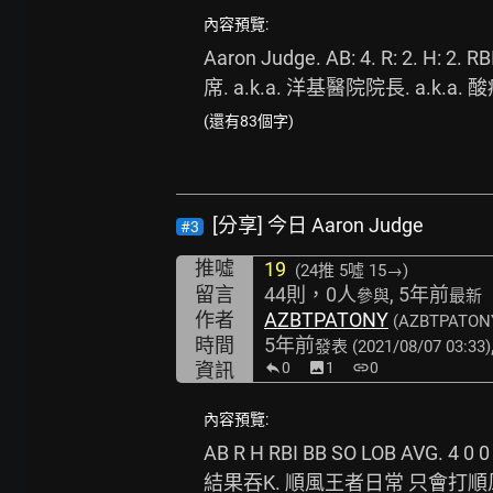
內容預覽:
Aaron Judge. AB: 4. R: 2. H: 2.
席. a.k.a. 洋基醫院院長. a.k.a. 
(還有83個字)
[分享] 今日 Aaron Judge
#3
推噓
19
(24推
5噓 15→
)
留言
44則，0人
, 5年前
參與
最新
作者
AZBTPATONY
(AZBTPATON
時間
5年前
發表
(2021/08/07 03:33)
資訊
0
image
1
link
0
內容預覽:
AB R H RBI BB SO LOB AV
結果吞K. 順風王者日常 只會打順