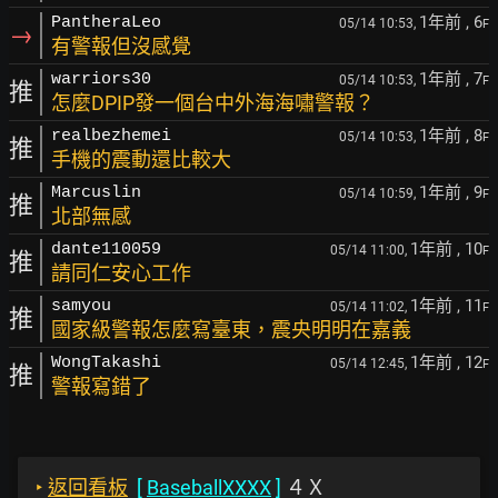
1年前
, 6
PantheraLeo
05/14 10:53,
F
→
有警報但沒感覺
1年前
, 7
warriors30
05/14 10:53,
F
推
怎麼DPIP發一個台中外海海嘯警報？
1年前
, 8
realbezhemei
05/14 10:53,
F
推
手機的震動還比較大
1年前
, 9
Marcuslin
05/14 10:59,
F
推
北部無感
1年前
, 10
dante110059
05/14 11:00,
F
推
請同仁安心工作
1年前
, 11
samyou
05/14 11:02,
F
推
國家級警報怎麼寫臺東，震央明明在嘉義
1年前
, 12
WongTakashi
05/14 12:45,
F
推
警報寫錯了
‣
返回看板
[
BaseballXXXX
]
４Ｘ