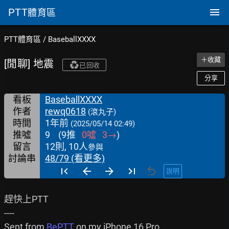
PTT
體育區
PTT體育區
/
BaseballXXXX
＋收藏
[閒聊] 地震
已回收
分享
看板
BaseballXXXX
作者
rewq0618
(滾丸子)
時間
1年前
(2025/05/14 02:49)
推噓
9
(
9
推
0
噓
3
→
)
留言
12則, 10人
參與
討論串
48/79 (看更多)
說明
趕快上PTT

----

Sent from 
BePTT
 on my iPhone 16 Pro
