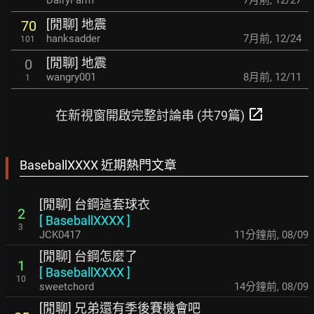
DairyFarm
7月前
,
12/27
[閒聊] 地震
70
hanksadder
7月前
,
12/24
101
[閒聊] 地震
0
wangry001
8月前
,
12/11
1
open_in_new
在新視窗開啟完整討論串 (共79篇)
BaseballXXXX 近期熱門文章
[閒聊] 台鋼這套球衣
2
[
BaseballXXXX
]
3
JCK0417
12分鐘前
,
08/09
[閒聊] 台鋼怎麼了
1
[
BaseballXXXX
]
10
sweetchord
14分鐘前
,
08/09
[閒聊] 兄弟還有季後賽機會吧