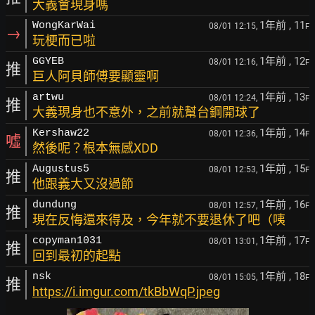
大義會現身嗎
1年前
, 11
WongKarWai
08/01 12:15,
F
→
玩梗而已啦
1年前
, 12
GGYEB
08/01 12:16,
F
推
巨人阿貝師傅要顯靈啊
1年前
, 13
artwu
08/01 12:24,
F
推
大義現身也不意外，之前就幫台鋼開球了
1年前
, 14
Kershaw22
08/01 12:36,
F
噓
然後呢？根本無感XDD
1年前
, 15
Augustus5
08/01 12:53,
F
推
他跟義大又沒過節
1年前
, 16
dundung
08/01 12:57,
F
推
現在反悔還來得及，今年就不要退休了吧（咦
1年前
, 17
copyman1031
08/01 13:01,
F
推
回到最初的起點
1年前
, 18
nsk
08/01 15:05,
F
推
https://i.imgur.com/tkBbWqP.jpeg