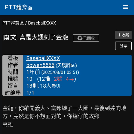
PTT
體育區
PTT體育區
/
BaseballXXXX
＋收藏
[廢文] 真是太諷刺了金龍
已回收
分享
看板
BaseballXXXX
作者
bowen5566
(天殘腳56)
時間
1年前
(2025/08/01 03:51)
推噓
10
(
12
推
2
噓
4
→
)
留言
18則, 18人
參與
討論串
1/1
金龍，你離開義大、富邦繞了一大圈，最後到達的地
方，竟然是你不想面對的，你總仔的故鄉

高雄
