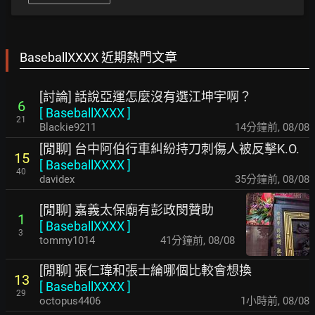
BaseballXXXX 近期熱門文章
[討論] 話說亞運怎麼沒有選江坤宇啊？
6
[
BaseballXXXX
]
21
Blackie9211
14分鐘前
,
08/08
[閒聊] 台中阿伯行車糾紛持刀刺傷人被反擊K.O.
15
[
BaseballXXXX
]
40
davidex
35分鐘前
,
08/08
[閒聊] 嘉義太保廟有彭政閔贊助
1
[
BaseballXXXX
]
3
tommy1014
41分鐘前
,
08/08
[閒聊] 張仁瑋和張士綸哪個比較會想換
13
[
BaseballXXXX
]
29
octopus4406
1小時前
,
08/08