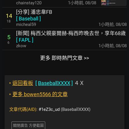
chainstay120
1小時前
,
08/08
[分享] 潘忠韋FB
14
[
Baseball
]
18
micheal59
1小時前
,
08/08
[新聞] 梅西父親豪爾赫-梅西昨晚去世，享年68歲
5
[
FAPL
]
6
zkow
1小時前
,
08/08
更多 即時熱門文章 >>
‣
返回看板
[
BaseballXXXX
]
４Ｘ
‣
更多 bowen5566 的文章
文章代碼(AID):
#1eZ3c_ud
(BaseballXXXX)
關閉廣告 方便截圖