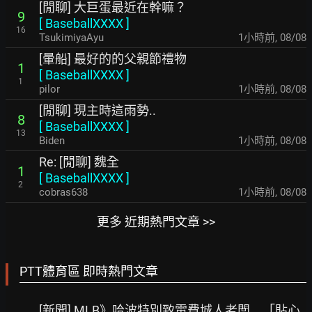
[閒聊] 大巨蛋最近在幹嘛？
9
[
BaseballXXXX
]
16
TsukimiyaAyu
1小時前
,
08/08
[暈船] 最好的的父親節禮物
1
[
BaseballXXXX
]
1
pilor
1小時前
,
08/08
[閒聊] 現主時這雨勢..
8
[
BaseballXXXX
]
13
Biden
1小時前
,
08/08
Re: [閒聊] 魏全
1
[
BaseballXXXX
]
2
cobras638
1小時前
,
08/08
更多 近期熱門文章 >>
PTT體育區 即時熱門文章
[新聞] MLB》哈波特別致電費城人老闆 「貼心