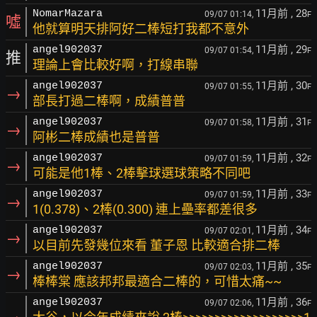
11月前
, 28
NomarMazara
09/07 01:14,
F
噓
他就算明天排阿好二棒短打我都不意外
11月前
, 29
angel902037
09/07 01:54,
F
推
理論上會比較好啊，打線串聯
11月前
, 30
angel902037
09/07 01:55,
F
→
部長打過二棒啊，成績普普
11月前
, 31
angel902037
09/07 01:58,
F
→
阿彬二棒成績也是普普
11月前
, 32
angel902037
09/07 01:59,
F
→
可能是他1棒、2棒擊球選球策略不同吧
11月前
, 33
angel902037
09/07 01:59,
F
→
1(0.378)、2棒(0.300) 連上壘率都差很多
11月前
, 34
angel902037
09/07 02:01,
F
→
以目前先發幾位來看 董子恩 比較適合排二棒
11月前
, 35
angel902037
09/07 02:03,
F
→
棒棒棠 應該邦邦最適合二棒的，可惜太痛~~
11月前
, 36
angel902037
09/07 02:06,
F