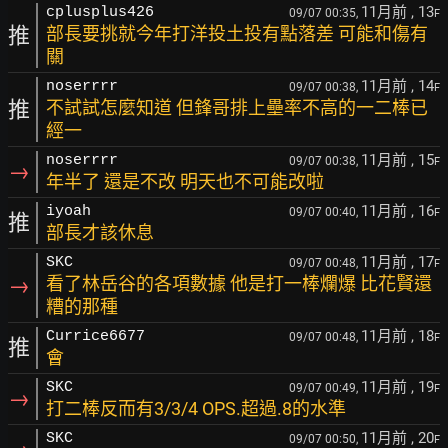
11月前
, 13
cplusplus426
09/07 00:35,
F
推
部長要挑就今年打洋投土投有點落差 可能和傷有
關
11月前
, 14
noserrrr
09/07 00:38,
F
推
不試試怎麼知道 但鋒哥排上壘率不高的一二棒已
經一
11月前
, 15
noserrrr
09/07 00:38,
F
→
年半了 還是不改 明天也不可能改啦
11月前
, 16
iyoah
09/07 00:40,
F
推
部長才該休息
11月前
, 17
SKC
09/07 00:48,
F
→
看了林岳谷的各項數據 他是打一棒爛爆 比花賢還
糟的那種
11月前
, 18
Currice6677
09/07 00:48,
F
推
會
11月前
, 19
SKC
09/07 00:49,
F
→
打二棒反而有3/3/4 OPS.超過.8的水準
11月前
, 20
SKC
09/07 00:50,
F