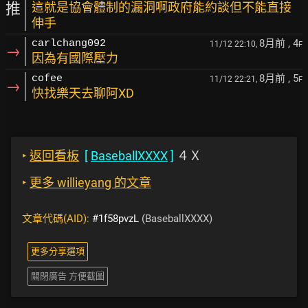
推
這就是協會體制的漏洞啊政府能約談但不能直接
伸手
8月前
, 4
carlchang092
11/12 22:10,
F
→
因為有國際壓力
8月前
, 5
cofee
11/12 22:21,
F
→
快找樂天去聊阿XD
‣
返回看板
[
BaseballXXXX
]
４Ｘ
‣
更多 willieyang 的文章
文章代碼(AID):
#1f58pvzL
(BaseballXXXX)
更多分享選項
關閉廣告 方便截圖