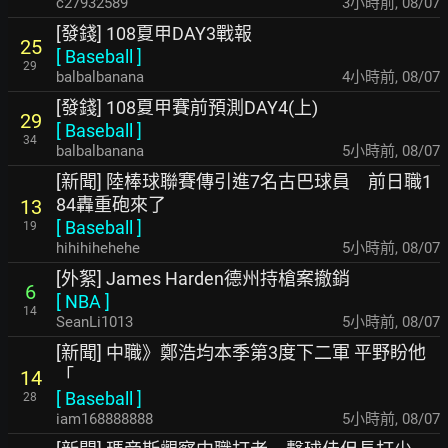
c27932589
3小時前
,
08/07
[發錢] 108夏甲DAY3戰報
25
[
Baseball
]
29
balbalbanana
4小時前
,
08/07
[發錢] 108夏甲賽前預測DAY4(上)
29
[
Baseball
]
34
balbalbanana
5小時前
,
08/07
[新聞] 陸棒球聯賽傳引進7名古巴球員 前日職1
84轟重砲來了
13
[
Baseball
]
19
hihihihehehe
5小時前
,
08/07
[外絮] James Harden德州持槍案撤銷
6
[
NBA
]
14
SeanLi1013
5小時前
,
08/07
[新聞] 中職》鄭浩均本季第3度下二軍 平野盼他
「
14
[
Baseball
]
28
iam168888888
5小時前
,
08/07