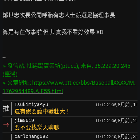
鄭世忠次長公開呼籲有志人士競選足協理事長

算是有在做事啦 但 其實我不看好效果 XD

※ 發信站: 批踢踢實業坊(ptt.cc), 來自: 36.229.20.245 
(臺灣)

※ 文章網址: 
https://www.ptt.cc/bbs/BaseballXXXX/M.
1762954489.A.F55.html
8月前
, 1
TsukimiyaAyu
11/12 21:35,
F
推
還有說要讓中職壯大！
8月前
, 2
jim0619
11/12 21:36,
F
→
要不要找樂天聊聊
8月前
, 3
carlchang092
11/12 22:10,
F