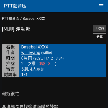
PTT
體育區
PTT體育區
/
BaseballXXXX
[閒聊] 運動部
＋收藏
分享
看板
BaseballXXXX
作者
willieyang
(willie)
時間
8月前
(2025/11/12 13:34)
推噓
2
(
2
推
0
噓
3
→
)
留言
5則, 4人
參與
討論串
1/1
最近很忙

李洋部長要找籃球兩聯盟談談
