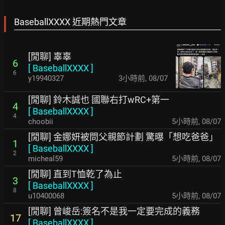
BaseballXXXX 近期熱門文章
[閒聊] 辜辜
6
[
BaseballXXXX
]
6
y19940327
3小時前
,
08/07
[閒聊] 鈴木誠也 國聯右打wRC+第一
4
[
BaseballXXXX
]
4
choobii
5小時前
,
08/07
[閒聊] 金娜妍被問父親節計劃 驚曝「想吃爸爸」
1
[
BaseballXXXX
]
2
micheal59
5小時前
,
08/07
[閒聊] 直到T恤乾了為止
3
[
BaseballXXXX
]
8
u10400068
5小時前
,
08/07
[閒聊] 曾峻岳:簽名不是我一定要完成的義務
17
[
BaseballXXXX
]