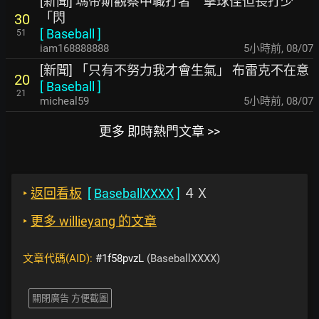
[新聞] 瑪帝斯觀察中職打者 擊球佳但長打少
「閃
30
[
Baseball
]
51
iam168888888
5小時前
,
08/07
[新聞] 「只有不努力我才會生氣」 布雷克不在意
20
[
Baseball
]
21
micheal59
5小時前
,
08/07
更多 即時熱門文章 >>
‣
返回看板
[
BaseballXXXX
]
４Ｘ
‣
更多 willieyang 的文章
文章代碼(AID):
#1f58pvzL
(BaseballXXXX)
關閉廣告 方便截圖