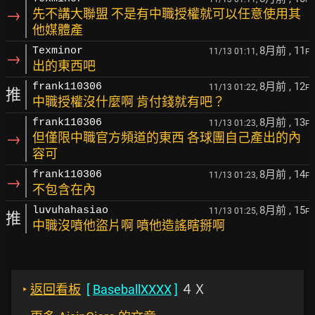
→
先不講大聯盟 不是有中職授權就可以任意使用其
他媒體產
8月前
, 11
Texminor
11/13 01:11,
F
→
出的東西吧
8月前
, 12
frank110306
11/13 01:22,
F
推
中職授權沒什麼啊 肯付錢就有吧？
8月前
, 13
frank110306
11/13 01:23,
F
→
但僅限中職官方頻道的東西 各球團自己產出的內
容可
8月前
, 14
frank110306
11/13 01:23,
F
→
不包含在內
8月前
, 15
luvuhahasiao
11/13 01:25,
F
推
中職沒噴他盜片啊 噴他造謠瞎掰啊
‣
返回看板
[
BaseballXXXX
]
４Ｘ