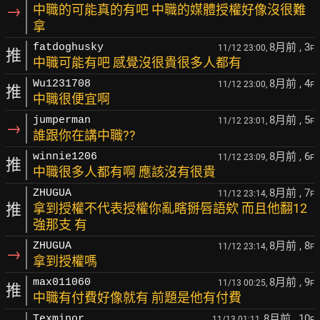
→
中職的可能真的有吧 中職的媒體授權好像沒很難
拿
8月前
, 3
fatdoghusky
11/12 23:00,
F
推
中職可能有吧 感覺沒很貴很多人都有
8月前
, 4
Wu1231708
11/12 23:00,
F
推
中職很便宜啊
8月前
, 5
jumperman
11/12 23:01,
F
→
誰跟你在講中職??
8月前
, 6
winnie1206
11/12 23:09,
F
推
中職很多人都有啊 應該沒有很貴
8月前
, 7
ZHUGUA
11/12 23:14,
F
推
拿到授權不代表授權你亂瞎掰唇語欸 而且他翻12
強那支 有
8月前
, 8
ZHUGUA
11/12 23:14,
F
→
拿到授權嗎
8月前
, 9
max011060
11/13 00:25,
F
推
中職有付費好像就有 前題是他有付費
8月前
, 10
Texminor
11/13 01:11,
F