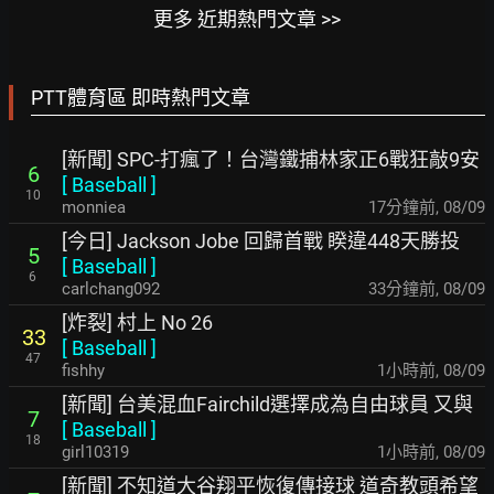
更多 近期熱門文章 >>
PTT體育區 即時熱門文章
[新聞] SPC-打瘋了！台灣鐵捕林家正6戰狂敲9安
6
[
Baseball
]
10
monniea
17分鐘前
,
08/09
[今日] Jackson Jobe 回歸首戰 睽違448天勝投
5
[
Baseball
]
6
carlchang092
33分鐘前
,
08/09
[炸裂] 村上 No 26
33
[
Baseball
]
47
fishhy
1小時前
,
08/09
[新聞] 台美混血Fairchild選擇成為自由球員 又與
7
[
Baseball
]
18
girl10319
1小時前
,
08/09
[新聞] 不知道大谷翔平恢復傳接球 道奇教頭希望