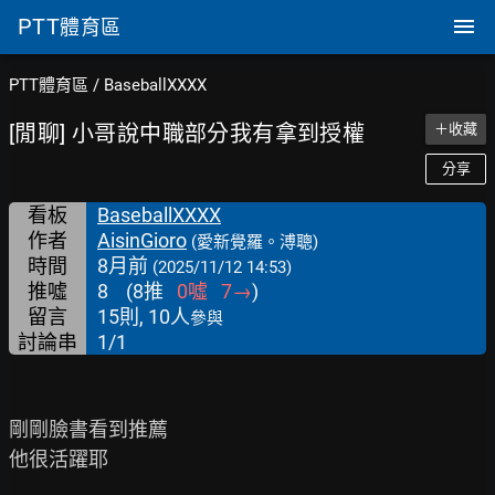
PTT
體育區
PTT體育區
/
BaseballXXXX
[閒聊] 小哥說中職部分我有拿到授權
＋收藏
分享
看板
BaseballXXXX
作者
AisinGioro
(愛新覺羅。溥聰)
時間
8月前
(2025/11/12 14:53)
推噓
8
(
8
推
0
噓
7
→
)
留言
15則, 10人
參與
討論串
1/1
剛剛臉書看到推薦

他很活躍耶
