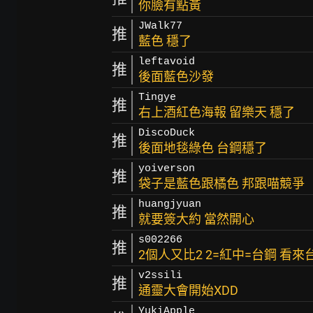
你臉有點黃
JWalk77
推
藍色 穩了
leftavoid
推
後面藍色沙發
Tingye
推
右上酒紅色海報 留樂天 穩了
DiscoDuck
推
後面地毯綠色 台鋼穩了
yoiverson
推
袋子是藍色跟橘色 邦跟喵競爭
huangjyuan
推
就要簽大約 當然開心
s002266
推
2個人又比2 2=紅中=台鋼 看
v2ssili
推
通靈大會開始XDD
YukiApple