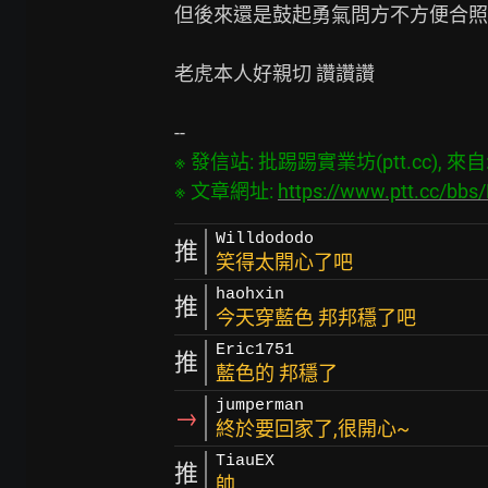
但後來還是鼓起勇氣問方不方便合照

老虎本人好親切 讚讚讚

※ 發信站: 批踢踢實業坊(ptt.cc), 來自: 1
※ 文章網址: 
https://www.ptt.cc/bb
Willdododo
推
笑得太開心了吧
haohxin
推
今天穿藍色 邦邦穩了吧
Eric1751
推
藍色的 邦穩了
jumperman
→
終於要回家了,很開心~
TiauEX
推
帥