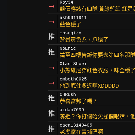
Roy34
→
競價應該有四隊 黃綠藍紅 紅是
ash9911911
→
藍色穩了
mpsugizo
推
背景黃色系，爪穩了
NoEric
推
請至四樓告訴你要去第四名那
OtaniShoei
→
小熊維尼穿紅色衣服，味全穩
embeth0925
→
他到底住多近啊XDDDDD
CHRush
推
恭喜富邦了嗎？
aidan7699
推
奪近？你打個哈欠揉個眼睛，
caca13140405
推
老虎家在青埔匯啊