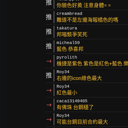
推
你臉色好黃 注意身體= =
creambread
推
難道不是左邊海報橘色的嗎
takatura
推
邦喵競爭笑死
micheal59
推
藍色 恭喜邦
pyrolith
→
機捷是紫色 紫色是紅色+藍色 
Roy34
推
右邊的icon綠色最大
Roy34
→
紅色最小
caca13140405
→
有佛珠 台鋼穩了
Roy34
→
可能台鋼目前合約最大