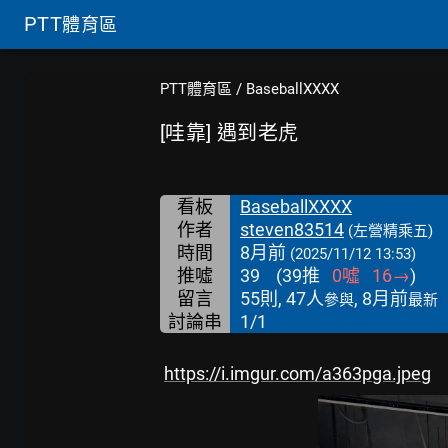
PTT
體育區
PTT體育區
/
BaseballXXXX
[哇靠] 遇到老虎
看板
BaseballXXXX
作者
steven83514
(左營精乘五)
時間
8月前
(2025/11/12 13:53)
推噓
39
(
39
推
0
噓
16
→
)
留言
55則, 47人
, 8月前
參與
最新
討論串
1/1
https://i.imgur.com/a363pga.jpeg