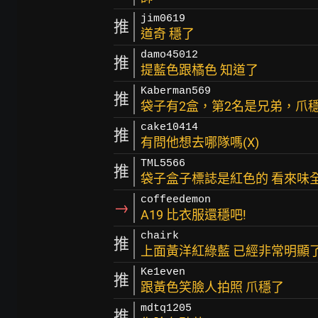
jim0619
推
道奇 穩了
damo45012
推
提藍色跟橘色 知道了
Kaberman569
推
袋子有2盒，第2名是兄弟，爪
cake10414
推
有問他想去哪隊嗎(X)
TML5566
推
袋子盒子標誌是紅色的 看來味
coffeedemon
→
A19 比衣服還穩吧!
chairk
推
上面黃洋紅綠藍 已經非常明顯
Ke1even
推
跟黃色笑臉人拍照 爪穩了
mdtq1205
推