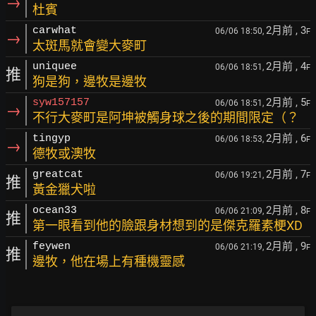
→
杜賓
2月前
, 3
carwhat
06/06 18:50,
F
→
太斑馬就會變大麥町
2月前
, 4
uniquee
06/06 18:51,
F
推
狗是狗，邊牧是邊牧
2月前
, 5
syw157157
06/06 18:51,
F
→
不行大麥町是阿坤被觸身球之後的期間限定（？
2月前
, 6
tingyp
06/06 18:53,
F
→
德牧或澳牧
2月前
, 7
greatcat
06/06 19:21,
F
推
黃金獵犬啦
2月前
, 8
ocean33
06/06 21:09,
F
推
第一眼看到他的臉跟身材想到的是傑克羅素梗XD
2月前
, 9
feywen
06/06 21:19,
F
推
邊牧，他在場上有種機靈感