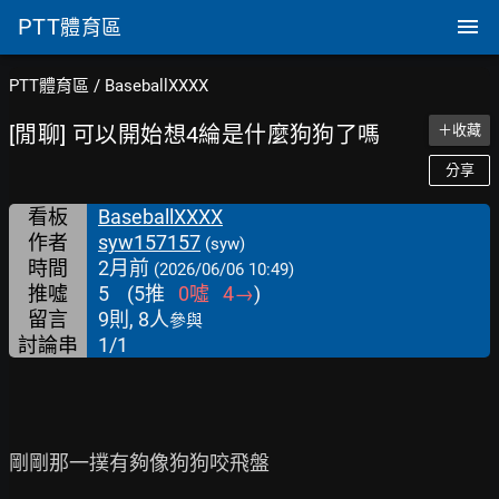
PTT
體育區
PTT體育區
/
BaseballXXXX
[閒聊] 可以開始想4綸是什麼狗狗了嗎
＋收藏
分享
看板
BaseballXXXX
作者
syw157157
(syw)
時間
2月前
(2026/06/06 10:49)
推噓
5
(
5
推
0
噓
4
→
)
留言
9則, 8人
參與
討論串
1/1
剛剛那一撲有夠像狗狗咬飛盤
