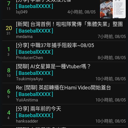
7
[
BaseballXXXX
]
11
lsj049
4小時前
,
08/05
[新聞] 台灣首例！啦啦隊驚傳「集體失業」整團
20
[
BaseballXXXX
]
31
medama
7小時前
,
08/05
[分享] 中職37年捕手阻殺率~08/05
1
[
BaseballXXXX
]
3
ProducerChen
8小時前
,
08/05
[閒聊] AI女星算是一種Vtuber嗎？
8
[
BaseballXXXX
]
10
TsukimiyaAyu
10小時前
,
08/05
Re: [閒聊] 英超轉播在Hami Video開始蓋台
6
[
BaseballXXXX
]
9
YuiiAnitima
10小時前
,
08/05
[分享] 兩年前的今天
4
[
BaseballXXXX
]
4
hanksadder
10小時前
,
08/05