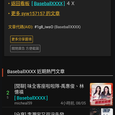
‣
返回看板
[
BaseballXXXX
]
４Ｘ
‣
更多 syw157157 的文章
文章代碼(AID):
#1g8_iwsO
(BaseballXXXX)
更多分享選項
關閉廣告 方便截圖
BaseballXXXX 近期熱門文章
[閒聊] 味全客座啦啦隊-禹惠俊、林
憓禛
2
[
BaseballXXXX
]
5
micheal59
4小時前
,
08/05
[分享] 李灝宇又双沒先發