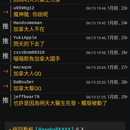
1月前
, 23
u9596g12
06/13 19:44,
F
→
魔神龍 : 你說呢
1月前
, 24
Handsomeman
06/13 19:45,
F
推
加拿大人不在
1月前
, 25
YukiApple
06/13 19:46,
F
推
問天的下去了
1月前
, 26
zxcvbnm00316
06/13 19:58,
F
推
喵喵欺負加拿大國手
1月前
, 27
macaque
06/13 20:04,
F
→
加拿大人QQ
1月前
, 28
DaBouSer
06/13 20:20,
F
→
加拿大幫QQ
1月前
, 29
jeffbear79
06/13 21:25,
F
推
也許是因為明天大醫生先發，觸發被動了
‣
返回看板
[
BaseballXXXX
]
４Ｘ