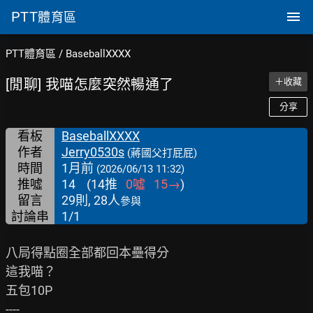
PTT
體育區
PTT體育區
/
BaseballXXXX
[閒聊] 我喵怎麼突然暢通了
＋收藏
分享
看板
BaseballXXXX
作者
Jerry0530s
(蔣國父打屁屁)
時間
1月前
(2026/06/13 11:32)
推噓
14
(
14
推
0
噓
15
→
)
留言
29則, 28人
參與
討論串
1/1
八局得點圈全部都回本壘得分

這我喵？

五包10P

----
