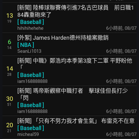
[新聞] 陸棒球聯賽傳引進7名古巴球員 前日職1
84轟重砲來了
13
[
Baseball
]
19
hihihihehehe
6小時前
,
08/07
[外絮] James Harden德州持槍案撤銷
6
[
NBA
]
14
SeanLi1013
6小時前
,
08/07
[新聞] 中職》鄭浩均本季第3度下二軍 平野盼他
「
14
[
Baseball
]
28
iam168888888
6小時前
,
08/07
[新聞] 瑪帝斯觀察中職打者 擊球佳但長打少
「閃
30
[
Baseball
]
51
iam168888888
6小時前
,
08/07
[新聞] 「只有不努力我才會生氣」 布雷克不在意
20
[
Baseball
]
21
micheal59
6小時前
,
08/07