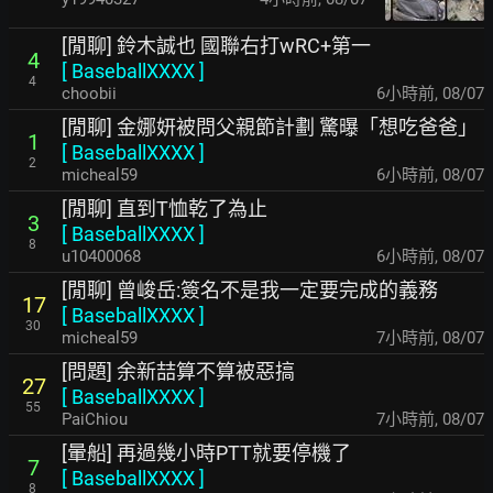
[閒聊] 鈴木誠也 國聯右打wRC+第一
4
[
BaseballXXXX
]
4
choobii
6小時前
,
08/07
[閒聊] 金娜妍被問父親節計劃 驚曝「想吃爸爸」
1
[
BaseballXXXX
]
2
micheal59
6小時前
,
08/07
[閒聊] 直到T恤乾了為止
3
[
BaseballXXXX
]
8
u10400068
6小時前
,
08/07
[閒聊] 曾峻岳:簽名不是我一定要完成的義務
17
[
BaseballXXXX
]
30
micheal59
7小時前
,
08/07
[問題] 余新喆算不算被惡搞
27
[
BaseballXXXX
]
55
PaiChiou
7小時前
,
08/07
[暈船] 再過幾小時PTT就要停機了
7
[
BaseballXXXX
]
8