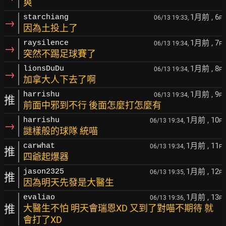
爽
1月前
, 6
starchiang
06/13 19:33,
F
→
因為土投上了
1月前
, 7
raysilence
06/13 19:34,
F
→
突然不踢足球賽了
1月前
, 8
lionsDuDu
06/13 19:34,
F
→
加拿大人下去了啊
1月前
, 9
harrishu
06/13 19:34,
F
推
前面中邪到不行 後面怎麼打怎麼有
1月前
, 10
harrishu
06/13 19:34,
F
→
謎樣般的球隊 統喵
1月前
, 11
carwhat
06/13 19:34,
F
推
四爺起爆器
1月前
, 12
jason2325
06/13 19:35,
F
推
因為明天先發是大醫生
1月前
, 13
evaliao
06/13 19:36,
F
推
大醫生不怕 明天會瑞恩XD 又到了對喵不期待 就
會打了XD