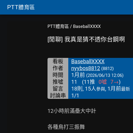
PTT
體育區
PTT體育區
/
BaseballXXXX
[閒聊] 我真是猜不透你台鋼啊
看板
BaseballXXXX
作者
nyybos8812
(8812)
時間
1月前
(2026/06/13 12:06)
推噓
11
(
11
推
0
噓
7
→
)
留言
18則, 15人
, 1月前
參與
最新
討論串
1/1
12小時前滿壘大中計

各種鳥打三振舞
