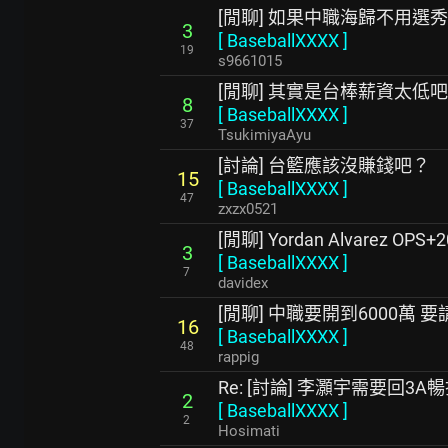
[閒聊] 如果中職海歸不用選秀
3
[
BaseballXXXX
]
19
s9661015
[閒聊] 其實是台棒薪資太低
8
[
BaseballXXXX
]
37
TsukimiyaAyu
[討論] 台籃應該沒賺錢吧？
15
[
BaseballXXXX
]
47
zxzx0521
[閒聊] Yordan Alvarez OPS+2
3
[
BaseballXXXX
]
7
davidex
[閒聊] 中職要開到6000萬 
16
[
BaseballXXXX
]
48
rappig
Re: [討論] 李灝宇需要回3A
2
[
BaseballXXXX
]
2
Hosimati