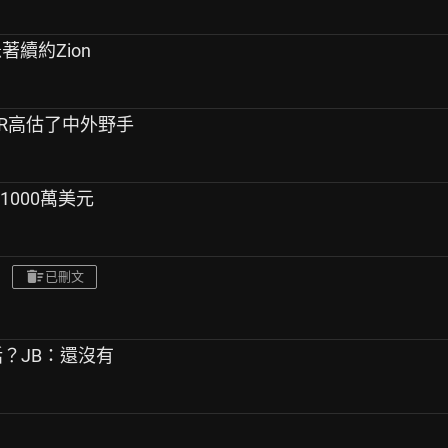
著續約Zion
n：WAR高估了中外野手
1000萬美元
已刪文
話？JB：還沒有