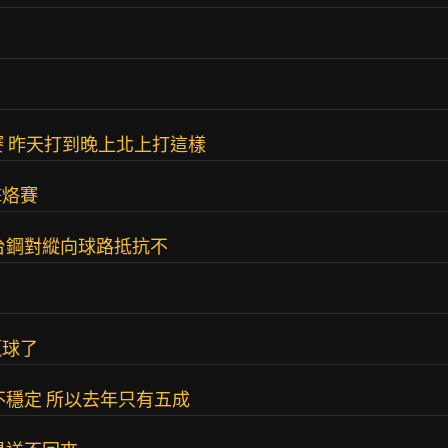
賽 昨天打到晚上北上打這樣
擊烙賽
台鋼對縱向球路抵抗不
贏球了
不穩定 所以去年只有五成