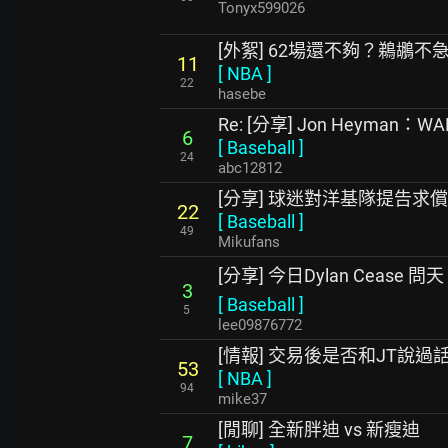
Tonyx599026
[外絮] 62場還不夠？鵜鶘不急
11
[
NBA
]
22
hasebe
Re: [分享] Jon Heyma
6
[
Baseball
]
24
abc12812
[分享] 球迷對洋基隊提告求償
22
[
Baseball
]
49
Mikufans
[分享] 今日Dylan Cease 問天
3
[
Baseball
]
5
lee09876772
[情報] 交易後是否和JT說過
53
[
NBA
]
94
mike37
[閒聊] 全新胖迪 vs 新瘦迪
7