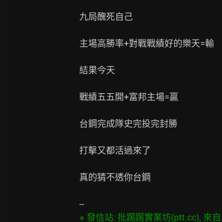
九局醜死自己

主場高勝率+對戰戰績好的樂天=輸

結果今天

戰績五五開+富邦主場=贏

台鋼完成隊史完投完封勝

打擊又都活過來了

真的猜不透你台鋼

※ 發信站: 批踢踢實業坊(ptt.cc), 來自: 4