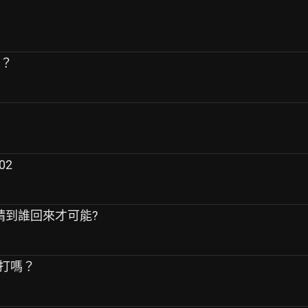
吧？
02
要請到誰回來才可能?
暢打嗎？