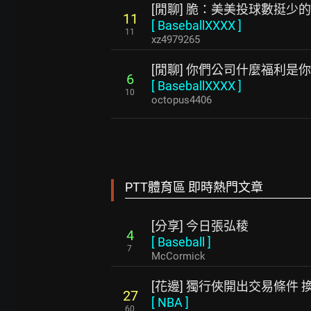
[閒聊] 脆：美美投球數挺少
11
[
BaseballXXXX
]
11
xz4979265
[閒聊] 你們公司什麼福利是
6
[
BaseballXXXX
]
10
octopus4406
PTT體育區 即時熱門文章
[分享] 今日張弘稜
4
[
Baseball
]
7
McCormick
[花邊] 獨行俠開出交易條件 換Fl
27
[
NBA
]
60