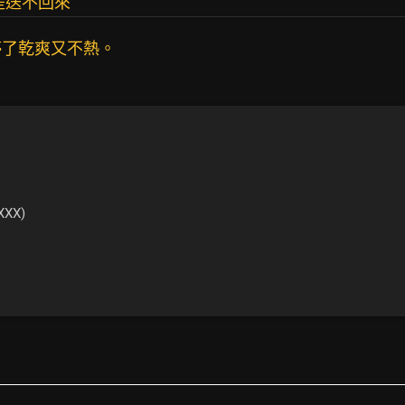
是送不回來
停了乾爽又不熱。
XXX)