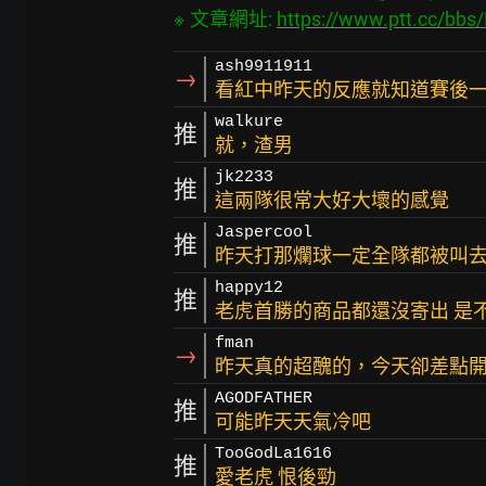
※ 文章網址: 
https://www.ptt.cc/bb
ash9911911
→
看紅中昨天的反應就知道賽後一
walkure
推
就，渣男
jk2233
推
這兩隊很常大好大壞的感覺
Jaspercool
推
昨天打那爛球一定全隊都被叫
happy12
推
老虎首勝的商品都還沒寄出 是不
fman
→
昨天真的超醜的，今天卻差點
AGODFATHER
推
可能昨天天氣冷吧
TooGodLa1616
推
愛老虎 恨後勁