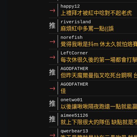
happy12
→
上禮拜才被紅中唸對不起老虎
riverisland
推
麻煩紅中多罵一點((誤
norefish
→
覺得我啾是抖m 休太久就怕烙
LeftCorner
→
每次休很久後的第一場都會打
AGODFATHER
推
但昨天魔爾曼指叉吃死台鋼啊 
AGODFATHER
→
佳
onetwo01
推
以後讓啾啾隔夜跑遠一點就能
aimee51126
推
就上下限很大的隊伍 缺點就是
qwerbear13
→