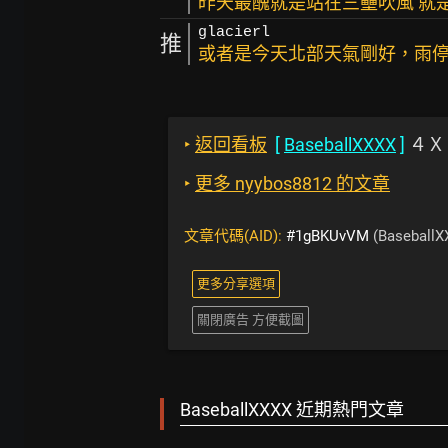
昨天最醜就是站在三壘吹風 就
glacierl
推
或者是今天北部天氣剛好，雨
‣
返回看板
[
BaseballXXXX
]
４Ｘ
‣
更多 nyybos8812 的文章
文章代碼(AID):
#1gBKUvVM
(BaseballX
更多分享選項
關閉廣告 方便截圖
BaseballXXXX 近期熱門文章