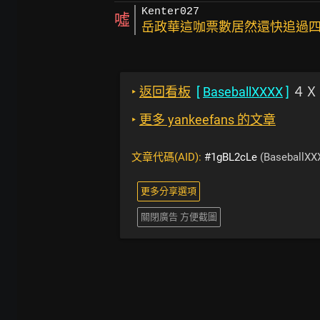
Kenter027
噓
岳政華這咖票數居然還快追過四
‣
返回看板
[
BaseballXXXX
]
４Ｘ
‣
更多 yankeefans 的文章
文章代碼(AID):
#1gBL2cLe
(BaseballXX
更多分享選項
關閉廣告 方便截圖