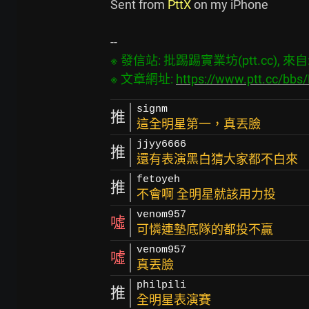
Sent from 
PttX
 on my iPhone

※ 發信站: 批踢踢實業坊(ptt.cc), 來自: 4
※ 文章網址: 
https://www.ptt.cc/bb
signm
推
這全明星第一，真丟臉
jjyy6666
推
還有表演黑白猜大家都不白來
fetoyeh
推
不會啊 全明星就該用力投
venom957
噓
可憐連墊底隊的都投不贏
venom957
噓
真丟臉
philpili
推
全明星表演賽