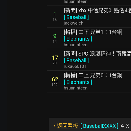
hsuaninteen
[新聞] xbx 中信兄弟》點
1
[
Baseball
]
16
jackwelch
[轉播] 二下 兄弟1：1台鋼
9
[
Elephants
]
14
hsuaninteen
[新聞] SPC-浪漫精神！南
17
[
Baseball
]
20
ruka660101
[轉播] 二上 兄弟0：1台鋼
62
[
Elephants
]
129
hsuaninteen
‣
返回看板
[
BaseballXXXX
]
４Ｘ