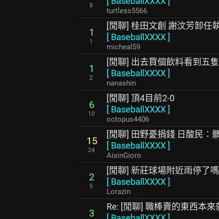
[
BaseballXXXX
]
8
turtless5566
[閒聊] 桂田文創 謝汶芳卸任
1
[
BaseballXXXX
]
1
micheal59
[閒聊] 出去買個飲料看到五
1
[
BaseballXXXX
]
2
nanashin
[閒聊] 頂4目前2-0
6
[
BaseballXXXX
]
10
octopus4406
[閒聊] 田野憂捐錢 日酸民
15
[
BaseballXXXX
]
24
AisinGioro
[閒聊] 新莊球場附近雨停了
2
[
BaseballXXXX
]
5
Lorazin
Re: [閒聊] 職棒賣的東西本
3
[
BaseballXXXX
]