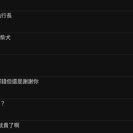
執行長
隻柴犬
：髒錢但還是謝謝你
嗎？
來就貴了啊