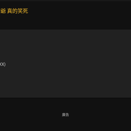
爺 真的笑死
XX)
廣告