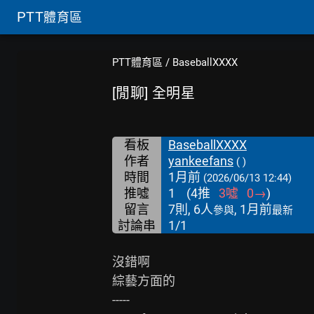
PTT
體育區
PTT體育區
/
BaseballXXXX
[閒聊] 全明星
看板
BaseballXXXX
作者
yankeefans
( )
時間
1月前
(2026/06/13 12:44)
推噓
1
(
4
推
3
噓
0
→
)
留言
7則, 6人
, 1月前
參與
最新
討論串
1/1
沒錯啊

綜藝方面的

-----
