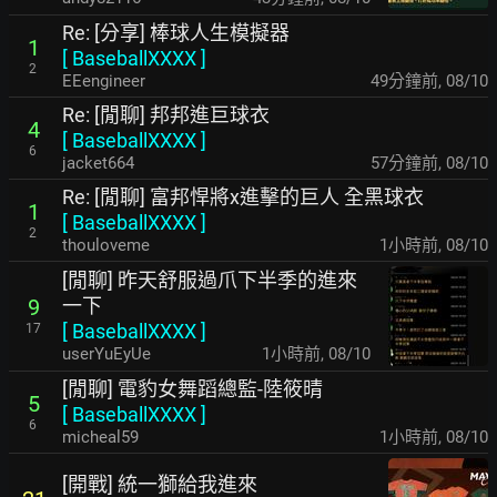
Re: [分享] 棒球人生模擬器
1
[
BaseballXXXX
]
2
EEengineer
49分鐘前
,
08/10
Re: [閒聊] 邦邦進巨球衣
4
[
BaseballXXXX
]
6
jacket664
57分鐘前
,
08/10
Re: [閒聊] 富邦悍將x進擊的巨人 全黑球衣
1
[
BaseballXXXX
]
2
thouloveme
1小時前
,
08/10
[閒聊] 昨天舒服過爪下半季的進來
一下
9
[
BaseballXXXX
]
17
userYuEyUe
1小時前
,
08/10
[閒聊] 電豹女舞蹈總監-陸筱晴
5
[
BaseballXXXX
]
6
micheal59
1小時前
,
08/10
[開戰] 統一獅給我進來