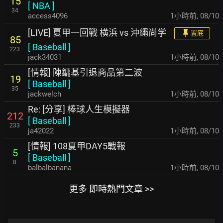
15
[
NBA
]
34
access4096
1小時前
,
08/10
[LIVE] 夏甲一回戰 横浜 vs 沖繩尚学
置底
85
[
Baseball
]
223
jack34031
1小時前
,
08/10
[情報] 陳鏞基引退商品第二波
19
[
Baseball
]
35
jackwelch
1小時前
,
08/10
Re: [分享] 棒球人生模擬器
212
[
Baseball
]
233
ja42022
1小時前
,
08/10
[情報] 108夏甲DAY5戰報
5
[
Baseball
]
8
balbalbanana
1小時前
,
08/10
更多 即時熱門文章 >>