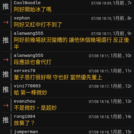
1月前
, 7
CoolNoodle
07/08 18:09,
F
推
阿好開始冰了嗎
1月前
, 8
xephon
07/08 18:10,
F
→
阿好又紅中打不到了
1月前
, 9
alanwang555
07/08 18:11,
F
推
阿好前幾場狀況蠻糟的 讓他休個幾場還行 反正後
半
1月前
, 10
alanwang555
07/08 18:11,
F
→
段應該也會代打
1月前
, 11
xerxes79
07/08 18:11,
F
推
董子恩打很好啊 守也好 當然優先董上
1月前
, 12
vini770803
07/08 18:17,
F
推
蛤 第一棒微妙
1月前
, 13
evanzhou
07/08 18:18,
F
→
不是微妙，是超妙
1月前
, 14
rong1994
07/08 18:18,
F
推
放棄了？
1月前
, 15
jumperman
07/08 18:18,
F