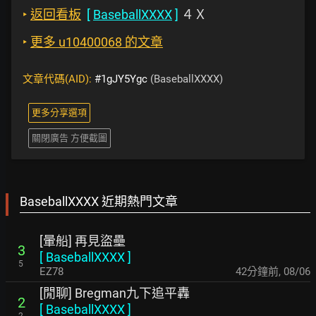
‣
返回看板
[
BaseballXXXX
]
４Ｘ
‣
更多 u10400068 的文章
文章代碼(AID):
#1gJY5Ygc
(BaseballXXXX)
更多分享選項
關閉廣告 方便截圖
BaseballXXXX 近期熱門文章
[暈船] 再見盜壘
3
[
BaseballXXXX
]
5
EZ78
42分鐘前
,
08/06
[閒聊] Bregman九下追平轟
2
[
BaseballXXXX
]
2