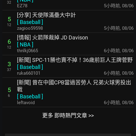
32
EZ78
5小時前
,
08/06
[分享] 天使隊滿壘大中計
5
[
Baseball
]
12
zagioo59598
5小時前
,
08/06
[情報] 火箭隊裁掉 JD Davison
6
[
NBA
]
12
thnlkj0665
6小時前
,
08/06
[新聞] SPC-11勝也賣不掉！36歲前巨人王牌菅野
3
[
Baseball
]
37
ruka660101
6小時前
,
08/06
[新聞] 曾在中國CPB當過苦勞人 兄弟火球男投出
戰
5
[
Baseball
]
6
leftavoid
6小時前
,
08/06
更多 即時熱門文章 >>