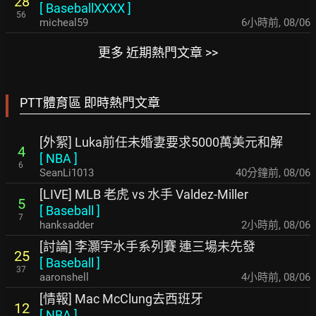
28
[
BaseballXXXX
]
56
micheal59
6小時前
,
08/06
更多 近期熱門文章 >>
PTT體育區 即時熱門文章
[外絮] Luka前任未婚妻要求5000萬美元和解
4
[
NBA
]
6
SeanLi1013
40分鐘前
,
08/06
[LIVE] MLB 老虎 vs 水手 Valdez-Miller
5
[
Baseball
]
7
hanksadder
2小時前
,
08/06
[討論] 李灝宇水手系列賽 連三場未先發
25
[
Baseball
]
37
aaronshell
4小時前
,
08/06
[情報] Mac McClung去西班牙
12
[
NBA
]