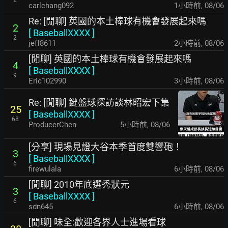
carlchang092
1小時前
,
08/06
Re: [閒聊] 英國的本土棒球有機會發展起來嗎
2
[
BaseballXXXX
]
2
jeff8611
2小時前
,
08/06
[閒聊] 英國的本土棒球有機會發展起來嗎
4
[
BaseballXXXX
]
9
Eric102990
3小時前
,
08/06
Re: [閒聊] 鍵盤球探訪談林昭宏下集
25
[
BaseballXXXX
]
68
ProducerChen
5小時前
,
08/06
[分享] 現場見證大谷本季首度雙響砲！
3
[
BaseballXXXX
]
6
firewulala
6小時前
,
08/06
[閒聊] 2010年底選秀狀元
3
[
BaseballXXXX
]
6
sdn645
6小時前
,
08/06
[閒聊] 味全:歡迎各界人士進場看球