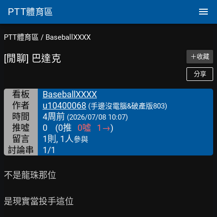
PTT
體育區
PTT體育區
/
BaseballXXXX
[閒聊] 巴達克
＋收藏
分享
看板
BaseballXXXX
作者
u10400068
(手邊沒電腦&破產版803)
時間
4周前
(2026/07/08 10:07)
推噓
0
(
0
推
0
噓
1
→
)
留言
1則, 1人
參與
討論串
1/1
不是龍珠那位

是現實當投手這位
