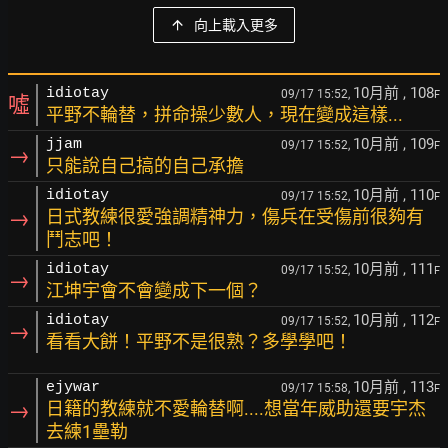
向上載入更多
10月前
, 108
idiotay
09/17 15:52,
F
噓
平野不輪替，拼命操少數人，現在變成這樣...
10月前
, 109
jjam
09/17 15:52,
F
→
只能說自己搞的自己承擔
10月前
, 110
idiotay
09/17 15:52,
F
→
日式教練很愛強調精神力，傷兵在受傷前很夠有
鬥志吧！
10月前
, 111
idiotay
09/17 15:52,
F
→
江坤宇會不會變成下一個？
10月前
, 112
idiotay
09/17 15:52,
F
→
看看大餅！平野不是很熟？多學學吧！
10月前
, 113
ejywar
09/17 15:58,
F
→
日籍的教練就不愛輪替啊....想當年威助還要宇杰
去練1壘勒