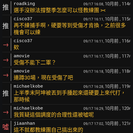
10月前
, 114
roadking
09/17 16:08,
F
推
選手沒辦法撐整季怎麼可以怪教練團 ><
10月前
, 115
cisco37
09/17 16:11,
F
推
再不練捕手啊，硬要等到受傷才肯換，之前很多
機會可以練
10月前
, 116
cisco37
09/17 16:11,
F
→
欸
10月前
, 117
amovie
09/17 16:17,
F
→
受傷不能下二軍？
10月前
, 118
amovie
09/17 16:18,
F
→
連蹲30場，現在受傷了吧
10月前
, 119
michaelkobe
09/17 16:28,
F
推
上半季末阿坤被丟到手腫起來還硬要上來代打，
那時候
10月前
, 120
michaelkobe
09/17 16:29,
F
→
我質疑這個調度的合理性還被噓呢
10月前
, 121
jiaanhan
09/17 17:02,
F
噓
這不就都教練團自己搞出來的