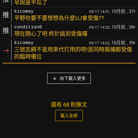
早說是平瓜了
10月前
, 37
kicomay
09/17 14:01,
F
推
平野你要不要想想為什麼UJ會受傷??
10月前
, 38
condition0
09/17 14:02,
F
推
現在開心了吧 終於搞到受傷囉
10月前
, 39
kicomay
09/17 14:02,
F
→
三號志綱不是用來代打用的吧!是同時兩捕都受傷
的臨時備位
向下載入更多
還有 68 則推文
載入全部