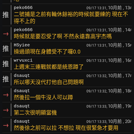
10月前
, 13
peko666
09/17 13:31,
F
推
二號捕是之前有輪休餘裕的時候就要練的 現在不
得不上的
10月前
, 14
peko666
09/17 13:31,
F
→
時候就是要忍受了啊 不然永遠靠高宇杰嗎
10月前
, 15
HSyiee
09/17 13:31,
F
推
操過頭現在身體受不了囉0.0
10月前
, 16
wrvuxci
09/17 13:31,
F
推
上週末三連戰就都是統恩蹲了
10月前
, 17
dsauqt
09/17 13:32,
F
推
所以哪天沒代打他自己問題啊
10月前
, 18
dsauqt
09/17 13:32,
F
→
然後拉一個牛沒人可以蹲
10月前
, 19
dsauqt
09/17 13:33,
F
→
第二次很明顯當機
10月前
, 20
dsauqt
09/17 13:33,
F
→
然後徐之前可以拉 不想拉 現在很緊急才要用