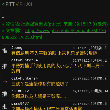
○
PiTT 
// 
PHJCI
※ 發信站: 批踢踢實業坊(ptt.cc), 來自: 39.15.17.8 (臺灣)

※ 文章網址: 
https://www.ptt.cc/bbs/Elephants/M.175
8086221.A.250.html
10月前
, 1
Joeng
09/17 13:19,
F
推
有個屁用 不入平野的眼 上來也只是當啦啦隊
10月前
, 2
cityhunter04
09/17 13:20,
F
推
平野對捕手的使用真的太小心了！八下剩半局不
敢用
10月前
, 3
cityhunter04
09/17 13:20,
F
→
三號？是連接球都有問題嗎？
10月前
, 4
rain0212
09/17 13:23,
F
推
你還真以為志鋼是三號喔.....
10月前
, 5
pass9487
09/17 13:24,
F
推
之前猛操不輪休，現在死馬當活馬醫