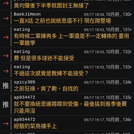
→
黃均聲後下半季就跟封王無緣了
10月前
, 130
BaekJiHeon
09/17 18:34,
F
→
一直X話 之前也說統恩還不行 現在蹲整場
10月前
, 131
eating
09/17 18:53,
F
→
有時候二軍練再多 上一軍還是不一定轉換的 要用
一軍繳學
10月前
, 132
eating
09/17 18:53,
F
→
費 但是很多球迷不能接受
10月前
, 133
eating
09/17 18:53,
F
→
不過這次感覺是教練不能接受？
10月前
, 134
spicy305
09/17 19:17,
F
推
之前狂操，爽了齁，自找的
10月前
, 135
ap934472
09/17 19:17,
F
推
就不要換統恩連蹲蹲到受傷，最後搞到進季後賽
只能用沒
10月前
, 136
ap934472
09/17 19:17,
F
→
經驗的菜鳥捕手上