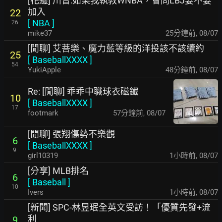
[花邊] 川普:如果我執教WNBA，會問LBJ要不要
加入
22
[
NBA
]
26
mike37
25分鐘前
,
08/07
[閒聊] 艾菩樂、魔力藍等級的洋投該不該續約
25
[
BaseballXXXX
]
54
YukiApple
48分鐘前
,
08/07
Re: [閒聊] 乖乖中職球衣磁鐵
10
[
BaseballXXXX
]
17
footmark
57分鐘前
,
08/07
[閒聊] 張翔傷勢不樂觀
6
[
BaseballXXXX
]
9
girl10319
1小時前
,
08/07
[分享] MLB排名
6
[
Baseball
]
10
Ivers
1小時前
,
08/07
[新聞] SPC-林昱珉全英文受訪！「優質先發+流
利
9