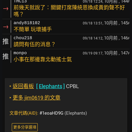
10月前
, 144
THC13
09/18 12:24,
F
→
前幾天就說了：關鍵打席陳統恩換成黃鈞聲不好
嗎？
10月前
, 145
andy818102
09/18 13:51,
F
→
不簡單 玩壞捕手
10月前
, 146
chou218
09/18 14:12,
F
推
請問有伍的消息？
10月前
, 147
monpo
09/19 09:17,
F
推
小事在那邊靠北動搖士氣
‣
返回看板
[
Elephants
]
CPBL
‣
更多 jim0619 的文章
文章代碼(AID):
#1eoaHD9G
(Elephants)
更多分享選項