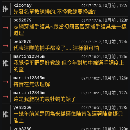
10月前
, 122
kicomay
09/17 17:13,
F
推
先發名單教練排的.不怪教練要怪誰?
10月前
, 123
be52879
09/17 17:16,
F
→
志綱穿捕手護具~跟當初簡富智穿捕手護具是一樣
道理
10月前
, 124
be52879
09/17 17:17,
F
→
代表這隊的捕手都涼了.....這樣很可怕
10月前
, 125
martin12345m
09/17 18:21,
F
推
我覺得平野是好教練 但今年對於中線選手調度上
的堅
10月前
, 126
martin12345m
09/17 18:21,
F
→
持實在無法理解
10月前
, 127
martin12345m
09/17 18:21,
F
→
這是我能說的最牡蠣的話了
10月前
, 128
yeh3360
09/17 18:31,
F
推
十幾年前就是因為米糕砸傷陳智弘逼著陳瑞振只
能上
10月前
, 129
yeh3360
09/17 18:31,
F