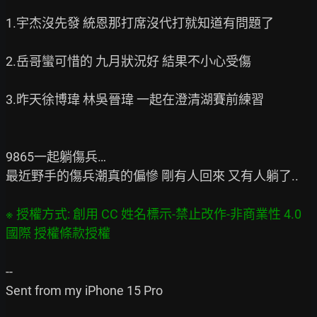
1.宇杰沒先發 統恩那打席沒代打就知道有問題了

2.岳哥蠻可惜的 九月狀況好 結果不小心受傷

3.昨天徐博瑋 林吳晉瑋 一起在澄清湖賽前練習

9865一起躺傷兵…

最近野手的傷兵潮真的偏慘 剛有人回來 又有人躺了..

※ 授權方式: 創用 CC 姓名標示-禁止改作-非商業性 4.0 
--

Sent from my iPhone 15 Pro
