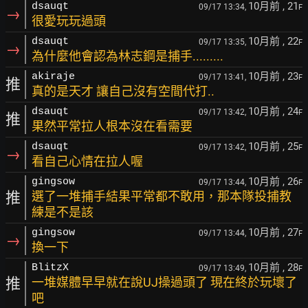
10月前
, 21
dsauqt
09/17 13:34,
F
→
很愛玩玩過頭
10月前
, 22
dsauqt
09/17 13:35,
F
→
為什麼他會認為林志鋼是捕手.........
10月前
, 23
akiraje
09/17 13:41,
F
推
真的是天才 讓自己沒有空間代打..
10月前
, 24
dsauqt
09/17 13:42,
F
推
果然平常拉人根本沒在看需要
10月前
, 25
dsauqt
09/17 13:42,
F
→
看自己心情在拉人喔
10月前
, 26
gingsow
09/17 13:44,
F
推
選了一堆捕手結果平常都不敢用，那本隊投捕教
練是不是該
10月前
, 27
gingsow
09/17 13:44,
F
→
換一下
10月前
, 28
BlitzX
09/17 13:49,
F
推
一堆媒體早早就在說UJ操過頭了 現在終於玩壞了
吧