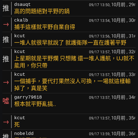
10月前
, 29
dsauqt
09/17 13:50,
F
推
高的問題絕對平野的鍋
10月前
, 30
ckalb
09/17 13:54,
F
→
捕手這樣就平野自業自得
10月前
, 31
kcut
09/17 13:56,
F
推
一堆人就很早就說了 就護衛隊一直在護著平野
10月前
, 32
kcut
09/17 13:57,
F
推
上星期就是平野爛 只想賭 還一堆人護航，UJ就不
能用，你只帶
10月前
, 33
kcut
09/17 13:57,
F
→
一個捕手，要代打果然沒人可換，一場就這樣輸
掉了，真是笑
10月前
, 34
garry79618
09/17 13:57,
F
噓
根本就平野亂搞..
10月前
, 35
kcut
09/17 13:57,
F
→
死
10月前
, 36
nobeldd
09/17 13:59,
F
推