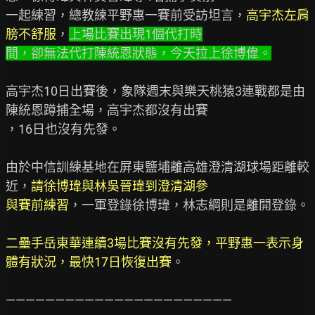
一起練習，總教練平野惠一賽前受訪坦言，
高宇杰左肩
膀不舒服
，
上場比賽出現1個代打時
間，卻無法代打陳統恩狀態，今天拉上徐博偉。
高宇杰10日出賽後，象隊週末與樂天桃猿3連戰都是由
陳統恩蹲捕全場，高宇杰都沒有出賽

，16日也沒有先發。

由於中信訓練基地在屏東鹽埔離高雄澄清湖球場距離較
近，
請徐博瑋與林吳晉瑋到澄清湖參
與賽前練習
，一軍登錄徐博瑋，林志綱則是離開登錄。

二壘手岳東華連續3場比賽沒有先發，平野惠一表示身
體有狀況，最快17日恢復出賽
。

———————————————————————
