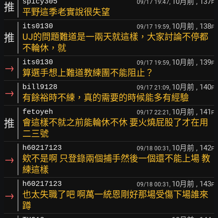
10月前
, 137
spicy305
09/17 19:47,
F
推
平野這季老實說很失望
10月前
, 138
its0130
09/17 19:59,
F
推
UJ的問題難道是一兩天就這樣，大家討論不停都
不輪休，就
10月前
, 139
its0130
09/17 19:59,
F
→
算選手想上難道教練團不能阻止？
10月前
, 140
bill9128
09/17 21:09,
F
→
有餘裕時不練，真的需要的時候能多有經驗
10月前
, 141
fetoyeh
09/17 22:21,
F
推
會這樣不就之前能輪休不休 要火燒屁股了才在用
二三號
10月前
, 142
h60217123
09/18 00:31,
F
→
欸不是啊 只登錄兩個捕手然後一個還不能上場 教
練這樣
10月前
, 143
h60217123
09/18 00:31,
F
→
也太失職了吧 啊萬一統恩剛好那場受傷下場誰來
蹲