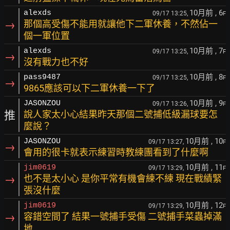
10月前
, 6
alexds
09/17 13:25,
F
→
那個高受傷不能用就讓他下二軍休養，不然佔一
個一軍位置
10月前
, 7
alexds
09/17 13:25,
F
→
沒有戰力也不好
10月前
, 8
pass9487
09/17 13:25,
F
→
9865應該可以下二軍休養一下了
10月前
, 9
JASONZOU
09/17 13:26,
F
推
說人家太小心結果昨天那個二號捕低級漏球要怎
麼說？
10月前
, 10
JASONZOU
09/17 13:27,
F
→
會用的很卡就表示練習時教練團看到了什麼啊
10月前
, 11
jim0619
09/17 13:29,
F
→
也不是太小心 是你平常有機會練不練 現在戰績緊
張沒什麼
10月前
, 12
jim0619
09/17 13:29,
F
→
容錯空間了 結果一號捕手受傷 二號捕手菜蟲掉滿
地