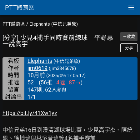
PTT
體育區
PTT體育區
/
Elephants (中信兄弟象)
[分享] 少見4捕手同時賽前練球 平野惠
＋收藏
一說高宇
分享
看板
Elephants
(中信兄弟象)
作者
jim0619
(jim3345678)
時間
10月前
(2025/09/17 05:17)
推噓
52
(
56
推
4
噓
87
→
)
留言
147則, 62人
參與
討論串
1/1
https://bit.ly/41Xw1yz
中信兄弟16日到澄清湖球場比賽，少見高宇杰、陳統
恩、徐博瑋與林吳晉瑋等4名捕手賽前
