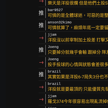
→
樂天是洋投很爛 但是他們土投SP
bar9527
推
可憐的是全體球迷，可惡的是整
anson32kimo
推
可憐就算了，麻煩年底一定要
jjam
→
洋投沒以前宰制加土投差 打擊
Joeng
推
只要掉分就幾乎會輸 跟掉分 隊
Joeng
→
投手投球的心情與狀態會差很
brazil
推
其實如果是洋投6-7局失3分也
brazil
→
洋投就是要最頂的 只能優質先
jjam
→
羅戈374今年很容易出現亂流掉