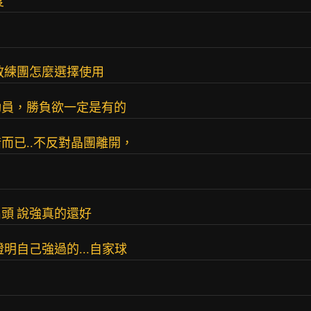
度
教練團怎麼選擇使用
動員，勝負欲一定是有的
而已..不反對晶團離開，
頭 說強真的還好
明自己強過的...自家球