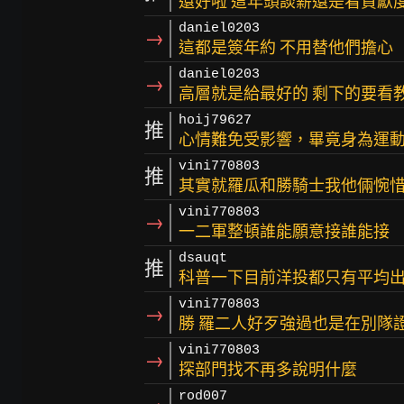
還好啦 這年頭談薪還是看貢獻
daniel0203
→
這都是簽年約 不用替他們擔心
daniel0203
→
高層就是給最好的 剩下的要看
hoij79627
推
心情難免受影響，畢竟身為運
vini770803
推
其實就羅瓜和勝騎士我他倆惋惜
vini770803
→
一二軍整頓誰能願意接誰能接
dsauqt
推
科普一下目前洋投都只有平均出
vini770803
→
勝 羅二人好歹強過也是在別隊證
vini770803
→
探部門找不再多說明什麼
rod007