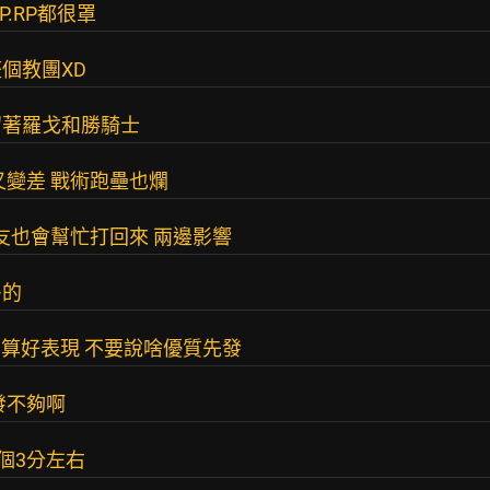
.RP都很罩
個教團XD
留著羅戈和勝騎士
又變差 戰術跑壘也爛
友也會幫忙打回來 兩邊影響
多的
不算好表現 不要說啥優質先發
發不夠啊
個3分左右