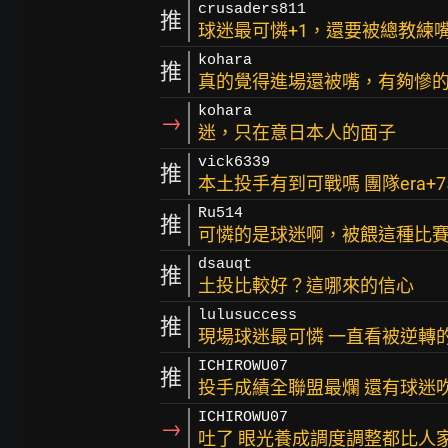
crusaders811
推
球迷最可憐+1，還要被總教練
kohara
推
真的覺得進場還被嘴，有夠慘
kohara
→
迷，只在意日本人的面子
vick6339
推
本土投手有到可戰嗎 團隊era+
Ru514
推
可憐的是球迷啊，被餵這種比
dsauqt
推
土投比較好？這哪來的信心
lulusuccess
推
現場球迷最可憐 一直看被逆轉
ICHIROWU07
推
投手成績全聯盟最爛 還有球迷
ICHIROWU07
→
吐了 眼光養成調度調整都比人家