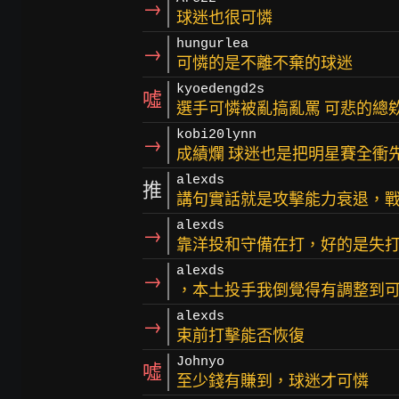
→
球迷也很可憐
hungurlea
→
可憐的是不離不棄的球迷
kyoedengd2s
噓
選手可憐被亂搞亂罵 可悲的總
kobi20lynn
→
成績爛 球迷也是把明星賽全衝
alexds
推
講句實話就是攻擊能力衰退，
alexds
→
靠洋投和守備在打，好的是失
alexds
→
，本土投手我倒覺得有調整到
alexds
→
束前打擊能否恢復
Johnyo
噓
至少錢有賺到，球迷才可憐