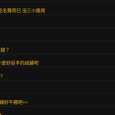
吃名聲而已 沒三小路用
搞錯？
不是什麼好投手的成績吧
?
線好牛棚吧==