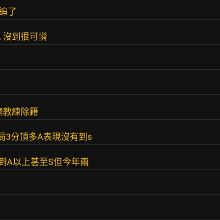
難追了
 沒到很可憐
總教練除籍
局3分頂多A表現沒有到s
到A以上甚至S但今年兩