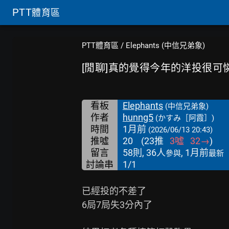
PTT
體育區
PTT體育區
/
Elephants (中信兄弟象)
[閒聊]真的覺得今年的洋投很可
看板
Elephants
(中信兄弟象)
作者
hunng5
(かすみ［阿霞］)
時間
1月前
(2026/06/13 20:43)
推噓
20
(
23
推
3
噓
32
→
)
留言
58則, 36人
, 1月前
參與
最新
討論串
1/1
已經投的不差了

6局7局失3分內了
