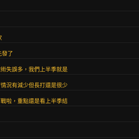
欸
先發了
戰術失誤多，我們上半季就是
打情況有減少但長打還是很少
可戰啦，重點還是看上半季結