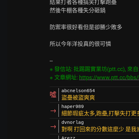
結果打者各種搞笑打擊跑壘

然後牛棚各種失分砸鍋

防禦率很好看但是卻勝少敗多

所以今年洋投真的很可憐

※ 發信站: 批踢踢實業坊(ptt.cc), 來自: 2
※ 文章網址: 
https://www.ptt.cc/bb
abcnelson654
噓
盜壘被盜爽爽
haper989
→
細節瑕疵太多,跑壘,打擊失打更
dvnorlag
→
對啊 打回來的分數這麼少 是
Arezz