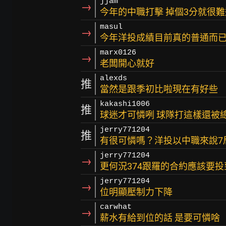
jjam
→
今年的中職打擊 掉個3分就很
masul
→
今年洋投成績目前真的普通而已
marx0126
→
老闆開心就好
alexds
推
當然是跟季初比啦現在有好些
kakashi1006
推
球迷才可憐咧 球隊打這樣還被
jerry771204
推
有很可憐嗎？洋投以中職來說7
jerry771204
→
更何況374跟羅的合約應該要投
jerry771204
→
位明顯壓制力下降
carwhat
→
薪水有給到位的話 是要可憐啥