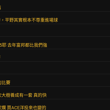
嘴
的，平野其實根本不尊重進場球
75耶 去年富邦都比我們強
賽
的比賽
吹大樹養成有一套 真的快
爛 買ACE洋投來也變的