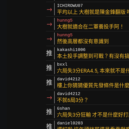
ICHIROWU07
→
平均以上 大樹就是陳金鋒翻版 
hunng5
→
大樹就適合在二軍養投手阿！
hunng5
→
然後高層都沒有意識到
kakashi1006
推
本土投手調整到可戰？有沒有
bxxl
推
六局失3分ERA4.5, 本來就
david4212
推
樓上你猜猜優質先發條件是什麼
david4212
→
不就6局3分？
Gshan
推
六局失3分狂輸 才不是什麼好打
daniel0203
推