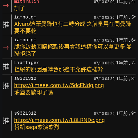
1年前
, 4
mithralin
07/13 02:00,
F
→
訓了
1年前
, 5
iamnotgm
07/13 02:36,
F
推
Alvaro這筆曼聯也有二轉分成 之前皇馬在問曼聯
要不要乾
1年前
, 6
iamnotgm
07/13 02:36,
F
→
脆你啟動回購條款後再賣我這樣你可以拿更多 曼
聯拒絕了
1年前
, 7
LiamTiger
07/13 03:39,
F
推
拒絕的原因是轉會那邊不允許這樣幹
1年前
, 8
s9321312
07/13 04:32,
F
推
https://i.meee.com.tw/5dcENdg.png
油堡要歐印了嗎
1年前
, 9
s9321312
07/13 05:25,
F
推
https://i.meee.com.tw/L8LRNDc.png
哲凱saga愈演愈烈