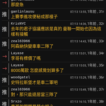
→
那麼急
1年前
, 31
ganlinlausu
07/13 13:55,
F
推
上賽季進攻便秘成那樣子
1年前
, 32
KrisNYC
07/13 14:36,
F
推
去年的君子協議應該是真的 曼聯一開始也因為這
樣有接觸
1年前
, 33
zeal63966
07/13 14:43,
F
推
阿森納快變車車二隊了
1年前
, 34
Layase
07/13 15:01,
F
→
李哥有標價了嗎
1年前
, 35
Layase
07/13 15:03,
F
→
8000萬歐 怎麼感覺划算多了
1年前
, 36
woodgatel
07/13 15:29,
F
推
史特拉斯堡才是車二軍吧
1年前
, 37
zeal63966
07/13 15:49,
F
推
對，那只能退居當三隊了
1年前
, 38
Srxzo
07/13 16:10,
F
推