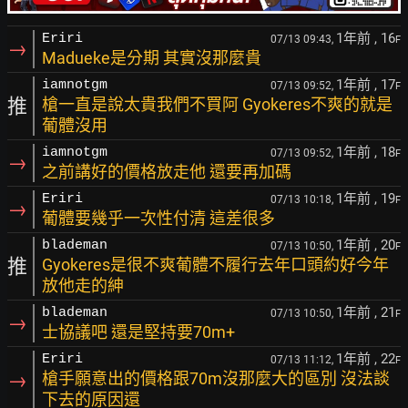
1年前
, 16
Eriri
07/13 09:43,
F
→
Madueke是分期 其實沒那麼貴
1年前
, 17
iamnotgm
07/13 09:52,
F
推
槍一直是說太貴我們不買阿 Gyokeres不爽的就是
葡體沒用
1年前
, 18
iamnotgm
07/13 09:52,
F
→
之前講好的價格放走他 還要再加碼
1年前
, 19
Eriri
07/13 10:18,
F
→
葡體要幾乎一次性付清 這差很多
1年前
, 20
blademan
07/13 10:50,
F
推
Gyokeres是很不爽葡體不履行去年口頭約好今年
放他走的紳
1年前
, 21
blademan
07/13 10:50,
F
→
士協議吧 還是堅持要70m+
1年前
, 22
Eriri
07/13 11:12,
F
→
槍手願意出的價格跟70m沒那麼大的區別 沒法談
下去的原因還