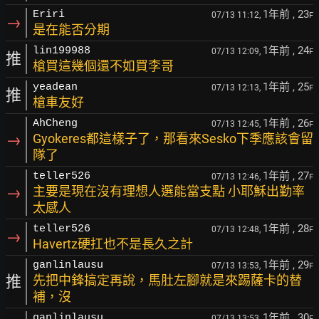
1年前
, 23
Eriri
07/13 11:12,
F
→
是在能否分期
1年前
, 24
lin199988
07/13 12:09,
F
推
槍買這幾個還不如買李哥
1年前
, 25
yeadean
07/13 12:13,
F
推
槍車友好
1年前
, 26
AhCheng
07/13 12:45,
F
→
Gyokeres都這樣子了，那看來Sesko下季應該會留
隊了
1年前
, 27
teller526
07/13 12:46,
F
→
主要是現在沒有理想人選能當支點 小耶穌出勤率
太感人
1年前
, 28
teller526
07/13 12:48,
F
→
Havertz硬扛也不是長久之計
1年前
, 29
ganlinlausu
07/13 13:53,
F
推
先把中鋒搞定再說，馬肚左腳就是來踢薩卡的替
補，沒
1年前
, 30
ganlinlausu
07/13 13:53,
F