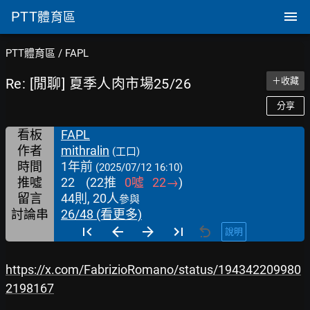
PTT
體育區
PTT體育區
/
FAPL
Re: [閒聊] 夏季人肉市場25/26
＋收藏
分享
看板
FAPL
作者
mithralin
(工口)
時間
1年前
(2025/07/12 16:10)
推噓
22
(
22
推
0
噓
22
→
)
留言
44則, 20人
參與
討論串
26/48 (看更多)
說明
https://x.com/FabrizioRomano/status/194342209980
2198167