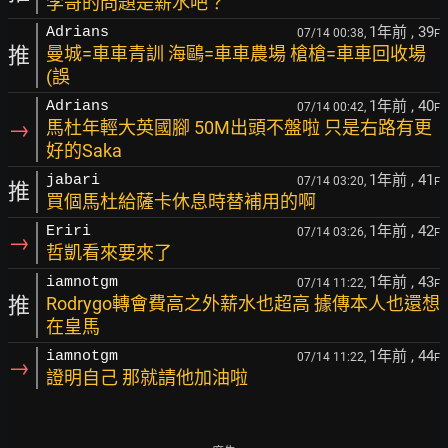
李哥的問題是薪水吧？
1年前
, 39
Adrians
07/14 00:38,
F
推
曼城=車車青訓 海鷗=車車農場 槍槍=車車回收場
(誤
1年前
, 40
Adrians
07/14 00:42,
F
→
馬杜年輕大英國腳 50M出頭不盤啦 只是右路有更
好的Saka
1年前
, 41
jabari
07/14 03:20,
F
推
買個馬杜給薩卡休息時替補用的啊
1年前
, 42
Eriri
07/14 03:26,
F
→
哲凱看來要來了
1年前
, 43
iamnotgm
07/14 11:22,
F
推
Rodrygo轉會費高之外薪水也超高 據傳本人也還想
在皇馬
1年前
, 44
iamnotgm
07/14 11:22,
F
→
證明自己 那就請他加油啦