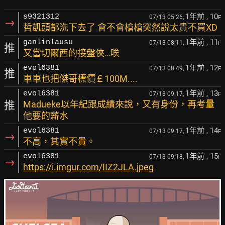
1年前
, 10
s9321312
07/13 05:26,
F
→
哲凱頭都洗下去了 會不會槍槍突然說太貴不買XD
1年前
, 11
ganlinlausu
07/13 08:11,
F
推
又當切爾西的接盤俠…唉
1年前
, 12
evol6381
07/13 08:49,
F
推
車車也把傑哥標價￡100M....
1年前
, 13
evol6381
07/13 09:17,
F
推
Madueke以年紀跟成績來說，又有身份，再考量
他要的薪水
1年前
, 14
evol6381
07/13 09:17,
F
→
不高，其實不貴。
1年前
, 15
evol6381
07/13 09:18,
F
→
https://i.imgur.com/IIZ2JLA.jpeg