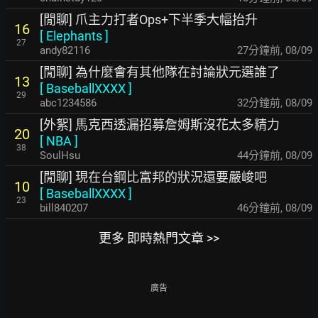
[閒聊] 爪主力打者Ops+下半季大幅抬升
16
[
Elephants
]
27
andy82116
27分鐘前
,
08/09
[閒聊] 為什麼會有其他隊在討論狀元選誰了
13
[
BaseballXXXX
]
29
abc1234586
32分鐘前
,
08/09
[外絮] 馬克西透漏招募詹姆斯沒花太多精力
20
[
NBA
]
38
SoulHsu
44分鐘前
,
08/09
[閒聊] 現在台鋼比富邦的狀況還要嚴峻吧
10
[
BaseballXXXX
]
23
bill840207
46分鐘前
,
08/09
更多 即時熱門文章 >>
廣告