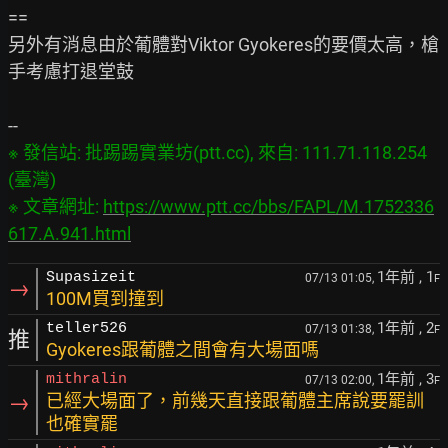
==

另外有消息由於葡體對Viktor Gyokeres的要價太高，槍
手考慮打退堂鼓

※ 發信站: 批踢踢實業坊(ptt.cc), 來自: 111.71.118.254 
(臺灣)

※ 文章網址: 
https://www.ptt.cc/bbs/FAPL/M.1752336
617.A.941.html
1年前
, 1
Supasizeit
07/13 01:05,
F
→
100M買到撞到
1年前
, 2
teller526
07/13 01:38,
F
推
Gyokeres跟葡體之間會有大場面嗎
1年前
, 3
mithralin
07/13 02:00,
F
→
已經大場面了，前幾天直接跟葡體主席說要罷訓
也確實罷