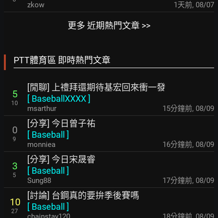
zkow
1天前
,
08/07
更多 近期熱門文章 >>
PTT體育區 即時熱門文章
[閒聊] 上禮拜還期待基宏回來衝一發
5
[
BaseballXXXX
]
10
msarthur
15分鐘前
,
08/09
[分享] 今日曾子祐
0
[
Baseball
]
9
monniea
16分鐘前
,
08/09
[分享] 今日宋晟睿
3
[
Baseball
]
5
Sung88
17分鐘前
,
08/09
[討論] 台鋼真的要拚季後賽嗎
10
[
Baseball
]
27
chainstay120
18分鐘前
,
08/09