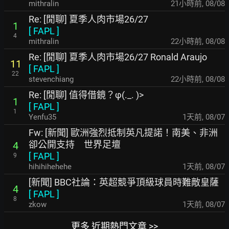
mithralin
21小時前
,
08/08
Re: [閒聊] 夏季人肉市場26/27
1
[
FAPL
]
4
mithralin
22小時前
,
08/08
Re: [閒聊] 夏季人肉市場26/27 Ronald Araujo
11
[
FAPL
]
22
stevenchiang
22小時前
,
08/08
Re: [閒聊] 值得借鏡？φ(._. )>
1
[
FAPL
]
1
Yenfu35
1天前
,
08/07
Fw: [新聞] 歐洲強烈抵制英凡提諾！南美、非洲
卻公開支持 世界足壇
4
[
FAPL
]
9
hihihihehehe
1天前
,
08/07
[新聞] BBC社論：英超競爭頂級球員時難敵皇薩
4
[
FAPL
]
8
zkow
1天前
,
08/07
更多 近期熱門文章 >>