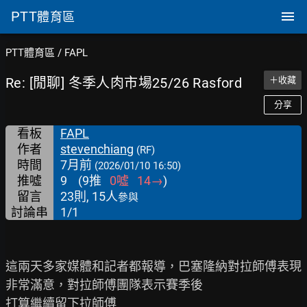
PTT
體育區
PTT體育區
/
FAPL
Re: [閒聊] 冬季人肉市場25/26 Rasford
＋收藏
分享
看板
FAPL
作者
stevenchiang
(RF)
時間
7月前
(2026/01/10 16:50)
推噓
9
(
9
推
0
噓
14
→
)
留言
23則, 15人
參與
討論串
1/1
這兩天多家媒體和記者都報導，巴塞隆納對拉師傅表現
非常滿意，對拉師傅團隊表示賽季後

打算繼續留下拉師傅
