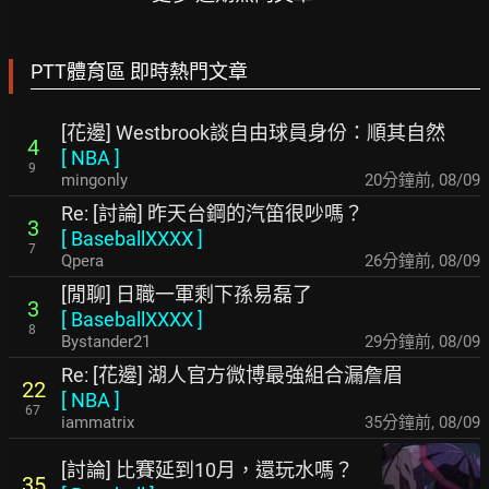
PTT體育區 即時熱門文章
[花邊] Westbrook談自由球員身份：順其自然
4
[
NBA
]
9
mingonly
20分鐘前
,
08/09
Re: [討論] 昨天台鋼的汽笛很吵嗎？
3
[
BaseballXXXX
]
7
Qpera
26分鐘前
,
08/09
[閒聊] 日職一軍剩下孫易磊了
3
[
BaseballXXXX
]
8
Bystander21
29分鐘前
,
08/09
Re: [花邊] 湖人官方微博最強組合漏詹眉
22
[
NBA
]
67
iammatrix
35分鐘前
,
08/09
[討論] 比賽延到10月，還玩水嗎？
35