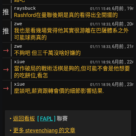
6月前
, 19
raysbuck
01/11 15:49,
F
推
Rashford在曼聯後期是真的看得出全開擺的
6月前
, 20
zwe
01/11 18:33,
F
推
我也是看幾場覺得他其實很游離在巴薩體系之外
可能球商真的
6月前
, 21
zwe
01/11 18:33,
F
→
不夠吧 但三千萬沒啥好嫌的
6月前
, 22
xiue
01/11 18:59,
F
→
當作破局的戰術活棋是夠的,但可能不會是他想要
的吃餅位,看怎
6月前
, 23
xiue
01/11 18:59,
F
→
麼談吧,薪資跟轉會價的細節影響結果.
‣
返回看板
[
FAPL
]
聯賽
‣
更多 stevenchiang 的文章