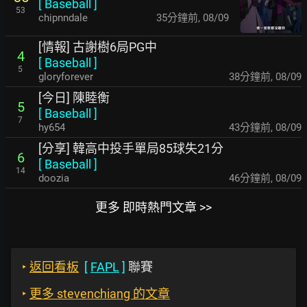
[
Baseball
]
53
chipnndale
35分鐘前
,
08/09
[情報] 古謝樹6局PG中
4
[
Baseball
]
5
gloryforever
38分鐘前
,
08/09
[今日] 陳睦衡
5
[
Baseball
]
7
hy654
43分鐘前
,
08/09
[分享] 韓高中投手單局85球失21分
6
[
Baseball
]
14
doozia
46分鐘前
,
08/09
更多 即時熱門文章 >>
‣
返回看板
[
FAPL
]
聯賽
‣
更多 stevenchiang 的文章