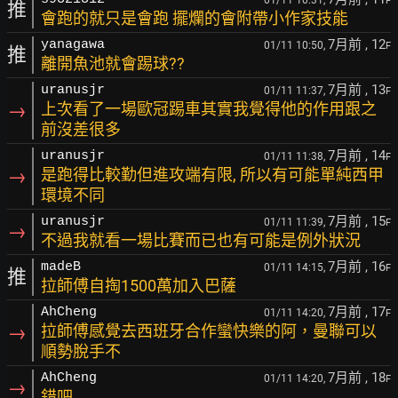
01/11 10:31,
F
推
會跑的就只是會跑 擺爛的會附帶小作家技能
7月前
, 12
yanagawa
01/11 10:50,
F
推
離開魚池就會踢球??
7月前
, 13
uranusjr
01/11 11:37,
F
→
上次看了一場歐冠踢車其實我覺得他的作用跟之
前沒差很多
7月前
, 14
uranusjr
01/11 11:38,
F
→
是跑得比較勤但進攻端有限, 所以有可能單純西甲
環境不同
7月前
, 15
uranusjr
01/11 11:39,
F
→
不過我就看一場比賽而已也有可能是例外狀況
7月前
, 16
madeB
01/11 14:15,
F
推
拉師傅自掏1500萬加入巴薩
7月前
, 17
AhCheng
01/11 14:20,
F
→
拉師傅感覺去西班牙合作蠻快樂的阿，曼聯可以
順勢脫手不
7月前
, 18
AhCheng
01/11 14:20,
F
→
錯吧