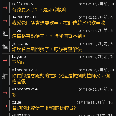
7月前
, 3
teller526
01/11 01:16,
F
→
有錢買人了? 不是都賒帳嘛
7月前
, 4
JACKRUSSELL
01/11 02:26,
F
→
我感覺巴薩會想要砍半，拉師傅薪水也砍半收
7月前
, 5
mron
01/11 07:34,
F
推
這價格有點便宜，可惜我浦買不到。
7月前
, 6
julians
01/11 09:05,
F
推
諾坎普重新開張了，應該有望解決
7月前
, 7
Layase
01/11 09:32,
F
→
不夠h
7月前
, 8
vincent1214
01/11 09:56,
F
推
你買的是會跑動的拉師父還是擺爛的拉師父，價
格差很
7月前
, 9
vincent1214
01/11 09:56,
F
→
多
7月前
, 10
xiue
01/11 10:14,
F
→
會跑的比較便宜,擺爛的比較貴?
7月前
, 11
s9321312