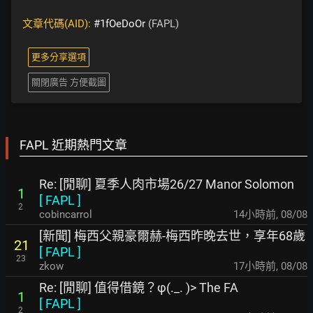
文章代碼(AID):
#1fOeDoOr
(FAPL)
更多分享選項
關閉廣告 方便截圖
FAPL 近期熱門文章
Re: [閒聊] 夏季人肉市場26/27 Manor Solomon
1
[
FAPL
]
2
cobincarrol
14小時前
,
08/08
[新聞] 梅西父親豪爾赫-梅西昨晚去世，享年68歲
21
[
FAPL
]
23
zkow
17小時前
,
08/08
Re: [閒聊] 值得借鏡？φ(._. )> The FA
1
[
FAPL
]
2