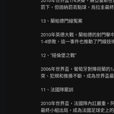
2010年世界盃1/4決賽，蘇亞雷
罰下，但迦納罰丟點球，烏拉圭最終
13、蘭帕德門線冤案

2010年英德大戰，蘭帕德的射門擊
1-4慘敗，這一事件也推動了門線技術
12、“紐倫堡之戰”

2006年世界盃，葡萄牙對陣荷蘭的1
突、犯規和推搡不斷，成為世界盃最
11、法國隊罷訓

2010年世界盃，法國隊內訌嚴重。
最終小組出局，成為法國足球史上的