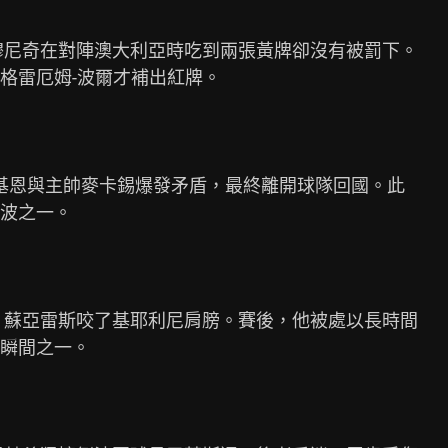
穆尼奇在對陣澳大利亞時吃到兩張黃牌卻沒有被罰下。

格雷厄姆-波爾才補出紅牌。

-基恩與主帥麥卡錫爆發矛盾，最終離開球隊回國。此

波之一。

，蘇亞雷斯咬了基耶利尼肩膀。賽後，他被處以長時間

瞬間之一。
