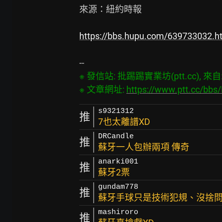
來源：紐約時報

https://bbs.hupu.com/639733032.h
※ 發信站: 批踢踢實業坊(ptt.cc), 來自: 1
※ 文章網址: 
https://www.ptt.cc/bb
s9321312
推
7也太離譜XD
DRCandle
推
蘇牙一人包辦兩項 傳奇
anarki001
推
蘇牙2票
gundam778
推
蘇牙手球只是技術犯規、沒捨
mashiroro
推