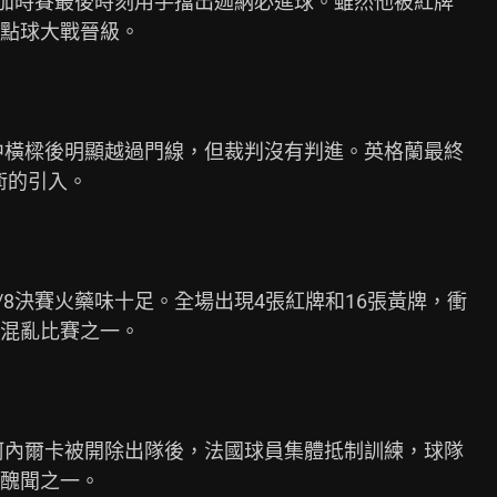
斯在加時賽最後時刻用手擋出迦納必進球。雖然他被紅牌

點球大戰晉級。

中橫樑後明顯越過門線，但裁判沒有判進。英格蘭最終

的引入。

/8決賽火藥味十足。全場出現4張紅牌和16張黃牌，衝

混亂比賽之一。

阿內爾卡被開除出隊後，法國球員集體抵制訓練，球隊

醜聞之一。
