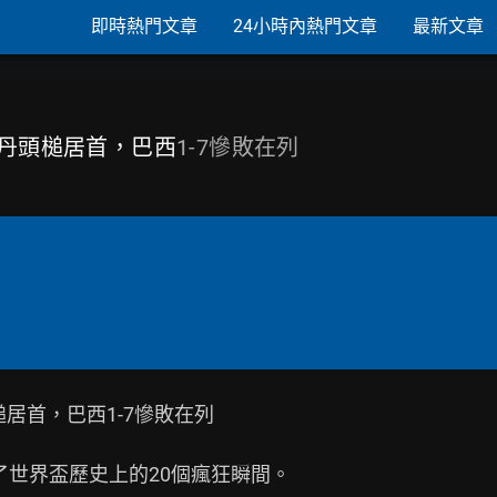
即時熱門文章
24小時內熱門文章
最新文章
席丹頭槌居首，巴西
1-7慘敗在列
居首，巴西1-7慘敗在列

c盤點了世界盃歷史上的20個瘋狂瞬間。
