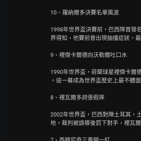
10、羅納爾多決賽名單風波

1998年世界盃決賽前，巴西隊首發
界得知，他賽前曾出現抽搐症狀，最終
9、裡傑卡爾德向沃勒爾吐口水

1990年世界盃，荷蘭球星裡傑卡爾
。這一幕成為世界盃歷史上最不體面
8、裡瓦爾多誇張假摔

2002年世界盃，巴西對陣土耳其，
地。裁判被誤導後罰下對手，裡瓦爾
7、西穆尼奇三黃變一紅
