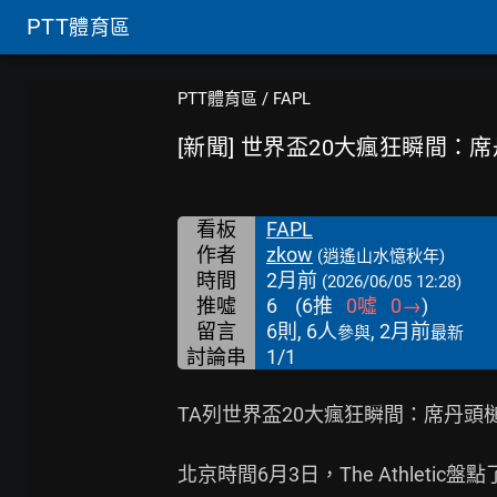
PTT
體育區
PTT體育區
/
FAPL
[新聞] 世界盃20大瘋狂瞬間：
看板
FAPL
作者
zkow
(逍遙山水憶秋年)
時間
2月前
(2026/06/05 12:28)
推噓
6
(
6
推
0
噓
0
→
)
留言
6則, 6人
, 2月前
參與
最新
討論串
1/1
TA列世界盃20大瘋狂瞬間：席丹頭槌
北京時間6月3日，The Athleti