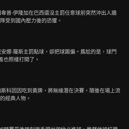
姆韋普-伊隆加在巴西還沒主罰任意球前突然沖出人牆

隊受到國內壓力後的恐懼。

戴安娜-羅斯主罰點球，卻把球踢偏。尷尬的是，球門

進也照樣打開了。

加斯科因因吃到黃牌，將無緣潛在決賽，隨後在場上流

的經典人物。
