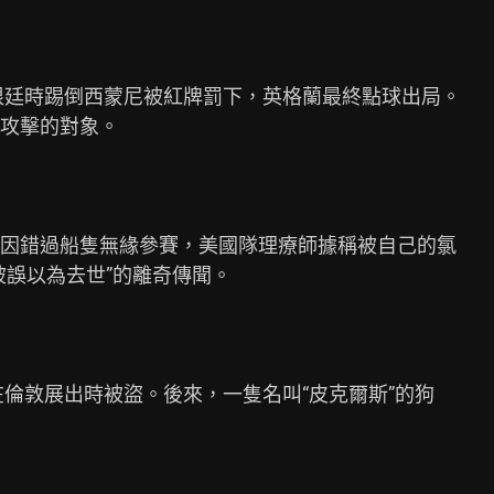
根廷時踢倒西蒙尼被紅牌罰下，英格蘭最終點球出局。

攻擊的對象。

因錯過船隻無緣參賽，美國隊理療師據稱被自己的氯

誤以為去世”的離奇傳聞。

在倫敦展出時被盜。後來，一隻名叫“皮克爾斯”的狗
