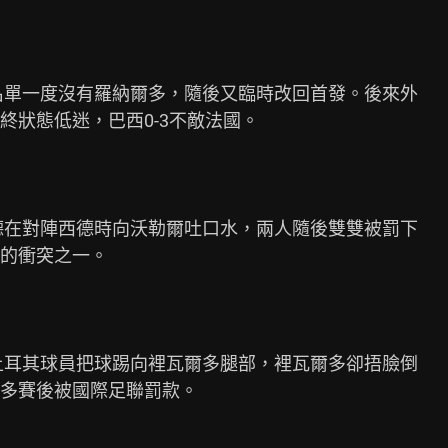
名單一度沒有羅納爾多，隨後又臨時改回首發。後來外

狀態低迷，巴西0-3不敵法國。

德在對陣西德時向沃勒爾吐口水，兩人隨後雙雙被罰下

的衝突之一。

土耳其球員把球踢向裡瓦爾多腿部，裡瓦爾多卻捂臉倒

多賽後被國際足聯罰款。
