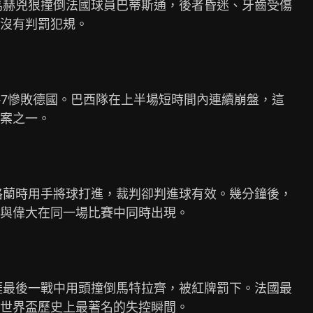
馬赫兇狠撞倒法國球員巴蒂斯通，後者昏迷、牙齒受傷

沒有判罰犯規。

1-7慘敗德國。巴西隊在上半場短時間內連續崩盤，這

案之一。

格蘭時用手將球打進，裁判卻判進球有效。幾分鐘後，

與偉大在同一場比賽中同時出現。

涯最後一戰中用頭撞倒馬特拉齊，被紅牌罰下。法國最

世界盃歷史上最著名的失控瞬間。
