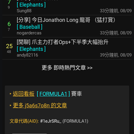
7
[
Elephants
]
9
Sung88
33分鐘前
,
08/09
[分享] 今日Jonathon Long 龍哥 （猛打賞）
6
[
Baseball
]
7
nogardercas
33分鐘前
,
08/09
[閒聊] 爪主力打者Ops+下半季大幅抬升
25
[
Elephants
]
48
andy82116
39分鐘前
,
08/09
更多 即時熱門文章 >>
‣
返回看板
[
FORMULA1
]
賽車
‣
更多 j5a6s7o8n 的文章
文章代碼(AID):
#1eJrSRu_
(FORMULA1)