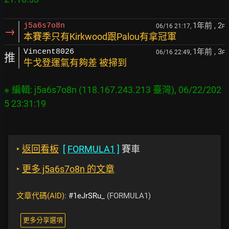
1年前
, 2
j5a6s7o8n
06/16 21:17,
F
→
本賽季只有Kirkwood跟Palou有拿冠軍
1年前
, 3
Vincent8026
06/16 22:49,
F
推
牛戈登運氣有夠差 被掃到
※ 編輯: j5a6s7o8n (118.167.243.213 臺灣), 06/22/202
‣
返回看板
[
FORMULA1
]
賽車
‣
更多 j5a6s7o8n 的文章
文章代碼(AID):
#1eJrSRu_
(FORMULA1)
更多分享選項