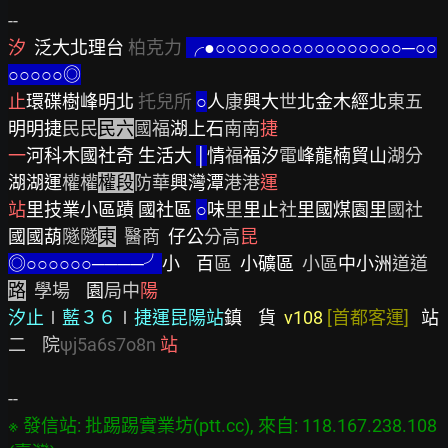
汐
  泛大北理台
柏克力
╭●○○○○○○○○○○○○○○○○○─○○
○○○○○◎
止
環碟樹峰明北
托兒所
○
人
康
興大
世
北金木經北
東五
明明捷
民民
民六
國福
湖上石
南南
捷
一
河科木國社奇 生活大
│
情
福
福汐
電
峰龍楠貿山
湖分
湖湖運
權權
權段
防華
興灣潭
港港
運
站
里技業小區蹟 國社區
○
味
里
里止
社
里國煤園里
國社
國國葫
隧隧
東
  醫商  
仔公
分高
昆
◎○○○○○○────╯
小
百
區  
小礦區
  小區
中小洲
道道
路
  學場    
園
局中
陽
汐止
∣
藍３６
∣
捷運昆陽站
鎮
貨
v108 
[首都客運]
站
二    院
ψj5a6s7o8n
站
※ 發信站: 批踢踢實業坊(ptt.cc), 來自: 118.167.238.108 