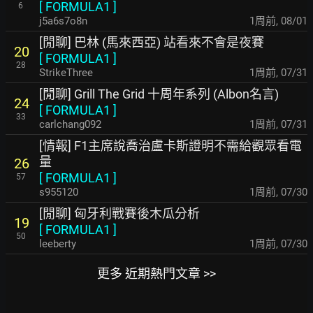
[
FORMULA1
]
6
j5a6s7o8n
1周前
,
08/01
[閒聊] 巴林 (馬來西亞) 站看來不會是夜賽
20
[
FORMULA1
]
28
StrikeThree
1周前
,
07/31
[閒聊] Grill The Grid 十周年系列 (Albon名言)
24
[
FORMULA1
]
33
carlchang092
1周前
,
07/31
[情報] F1主席說喬治盧卡斯證明不需給觀眾看電
量
26
[
FORMULA1
]
57
s955120
1周前
,
07/30
[閒聊] 匈牙利戰賽後木瓜分析
19
[
FORMULA1
]
50
leeberty
1周前
,
07/30
更多 近期熱門文章 >>