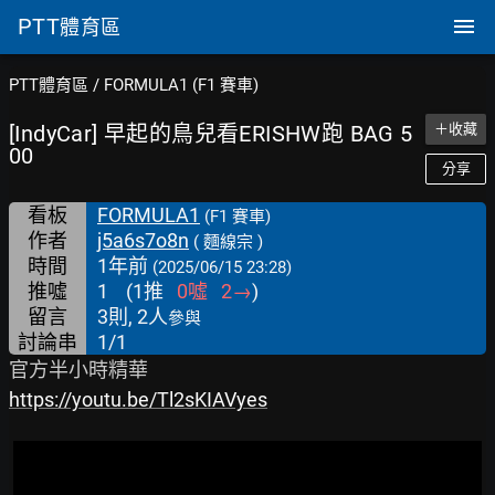
PTT
體育區
PTT體育區
/
FORMULA1 (F1 賽車)
[IndyCar] 早起的鳥兒看ERISHW跑 BAG 5
＋收藏
00
分享
看板
FORMULA1
(F1 賽車)
作者
j5a6s7o8n
( 麵線宗 )
時間
1年前
(2025/06/15 23:28)
推噓
1
(
1
推
0
噓
2
→
)
留言
3則, 2人
參與
討論串
1/1
https://youtu.be/Tl2sKIAVyes