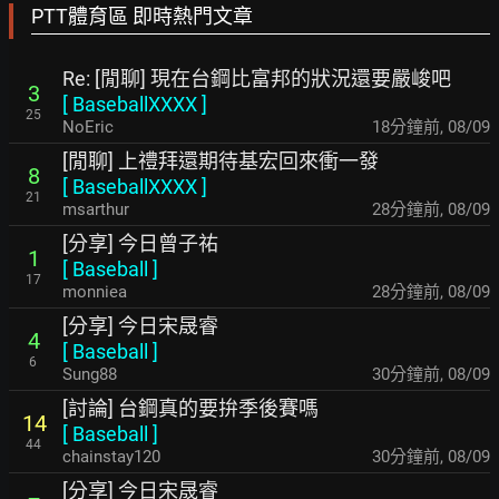
PTT體育區 即時熱門文章
Re: [閒聊] 現在台鋼比富邦的狀況還要嚴峻吧
3
[
BaseballXXXX
]
25
NoEric
18分鐘前
,
08/09
[閒聊] 上禮拜還期待基宏回來衝一發
8
[
BaseballXXXX
]
21
msarthur
28分鐘前
,
08/09
[分享] 今日曾子祐
1
[
Baseball
]
17
monniea
28分鐘前
,
08/09
[分享] 今日宋晟睿
4
[
Baseball
]
6
Sung88
30分鐘前
,
08/09
[討論] 台鋼真的要拚季後賽嗎
14
[
Baseball
]
44
chainstay120
30分鐘前
,
08/09
[分享] 今日宋晟睿