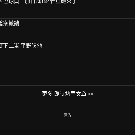
名古巴球員 前日職184轟重砲來了
州持槍案撤銷
3度下二軍 平野盼他「
更多 即時熱門文章 >>
廣告