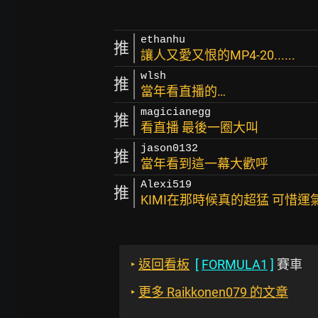
ethanhu
推
讓人又愛又恨的MP4-20......
wlsh
推
當年看直播的…
magicianegg
推
看直播 最後一圈大叫
jason0132
推
當年看到這一幕大歡呼
Alexi519
推
KIMI在那時候真的超猛 可惜
‣
返回看板
[
FORMULA1
]
賽車
‣
更多 Raikkonen079 的文章