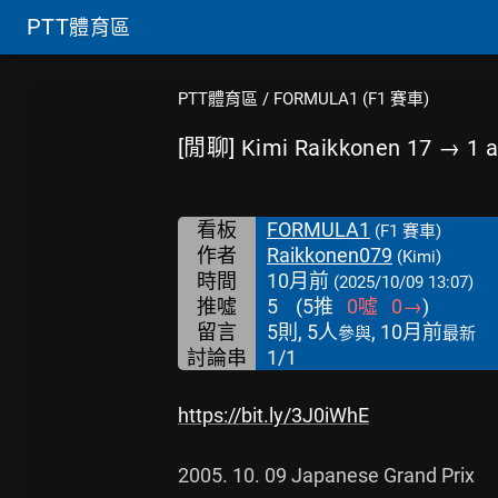
PTT
體育區
PTT體育區
/
FORMULA1 (F1 賽車)
[閒聊] Kimi Raikkonen 17 → 1 a
看板
FORMULA1
(F1 賽車)
作者
Raikkonen079
(Kimi)
時間
10月前
(2025/10/09 13:07)
推噓
5
(
5
推
0
噓
0
→
)
留言
5則, 5人
, 10月前
參與
最新
討論串
1/1
https://bit.ly/3J0iWhE
2005. 10. 09 Japanese Grand Prix
