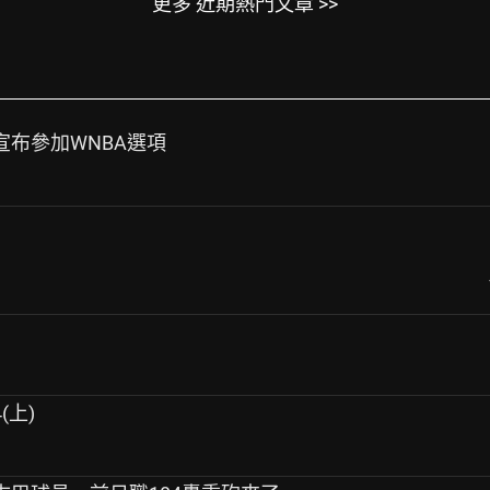
更多 近期熱門文章 >>
edom宣布參加WNBA選項
(上)