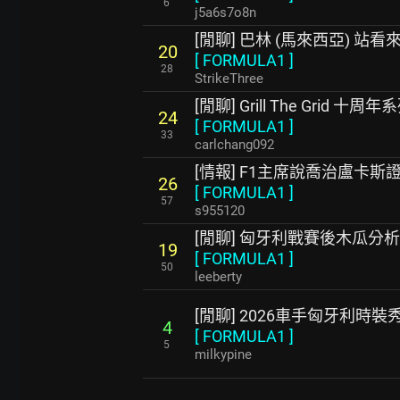
6
j5a6s7o8n
[閒聊] 巴林 (馬來西亞) 站
20
[
FORMULA1
]
28
StrikeThree
[閒聊] Grill The Grid 十周年
24
[
FORMULA1
]
33
carlchang092
[情報] F1主席說喬治盧卡
26
[
FORMULA1
]
57
s955120
[閒聊] 匈牙利戰賽後木瓜分析
19
[
FORMULA1
]
50
leeberty
[閒聊] 2026車手匈牙利時裝
4
[
FORMULA1
]
5
milkypine