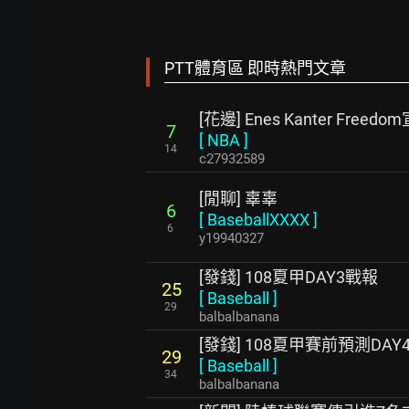
PTT體育區 即時熱門文章
[花邊] Enes Kanter Fre
7
[
NBA
]
14
c27932589
[閒聊] 辜辜
6
[
BaseballXXXX
]
6
y19940327
[發錢] 108夏甲DAY3戰報
25
[
Baseball
]
29
balbalbanana
[發錢] 108夏甲賽前預測DAY4
29
[
Baseball
]
34
balbalbanana