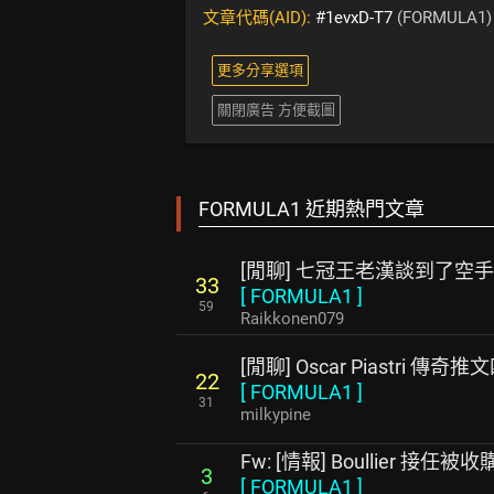
文章代碼(AID):
#1evxD-T7
(FORMULA1)
更多分享選項
關閉廣告 方便截圖
FORMULA1 近期熱門文章
[閒聊] 七冠王老漢談到了空
33
[
FORMULA1
]
59
Raikkonen079
[閒聊] Oscar Piastri 傳奇
22
[
FORMULA1
]
31
milkypine
Fw: [情報] Boullier 接任被收
3
[
FORMULA1
]