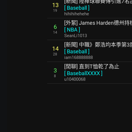
[新聞] 陸棒球聯賽傳引進7
13
[
Baseball
]
19
hihihihehehe
[外絮] James Harden德
6
[
NBA
]
14
SeanLi1013
[新聞] 中職》鄭浩均本季第
14
[
Baseball
]
28
iam168888888
[閒聊] 直到T恤乾了為止
3
[
BaseballXXXX
]
8
u10400068