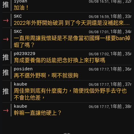
1年前
, 32
iyoah
06/08 16:51,
F
推
加油！
1年前
, 33
SKC
06/08 16:59,
F
→
2022年外野開始破洞 到了今天洞還是沒補起來....
1年前
, 34
SKC
06/08 17:01,
F
→
一直用周讓我懷疑是不是像當初國輝一樣要ban掉
蝦了嗎？
1年前
, 35
p0239229
06/08 17:02,
F
推
育成要養傷的話能把念好換上來打擊嗎
1年前
, 36
posiden
06/08 17:17,
F
推
再不選外野啊，啊不就很夠
1年前
, 37
kaube
06/08 17:17,
F
推
周佳樂到底有什麼魔力，隨便找個外野手去守也
不會比他差，
1年前
, 38
kaube
06/08 17:17,
F
→
幹嘛一直讓他硬上？