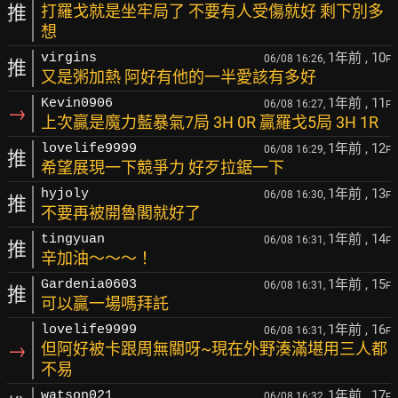
推
打羅戈就是坐牢局了 不要有人受傷就好 剩下別多
想
1年前
, 10
virgins
06/08 16:26,
F
推
又是粥加熱 阿好有他的一半愛該有多好
1年前
, 11
Kevin0906
06/08 16:27,
F
→
上次贏是魔力藍暴氣7局 3H 0R 贏羅戈5局 3H 1R
1年前
, 12
lovelife9999
06/08 16:29,
F
推
希望展現一下競爭力 好歹拉鋸一下
1年前
, 13
hyjoly
06/08 16:30,
F
推
不要再被開魯閣就好了
1年前
, 14
tingyuan
06/08 16:31,
F
推
辛加油～～～！
1年前
, 15
Gardenia0603
06/08 16:31,
F
推
可以贏一場嗎拜託
1年前
, 16
lovelife9999
06/08 16:31,
F
→
但阿好被卡跟周無關呀~現在外野湊滿堪用三人都
不易
1年前
, 17
watson021
06/08 16:32,
F