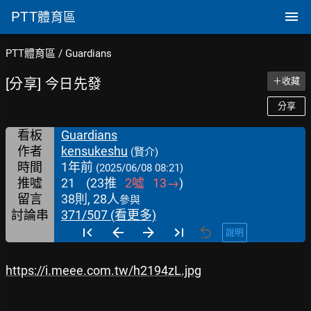
PTT
體育區
PTT體育區
/
Guardians
[分享] 今日先發
＋收藏
分享
看板
Guardians
作者
kensukeshu
(賢介)
時間
1年前
(2025/06/08 08:21)
推噓
21
(
23
推
2
噓
13
→
)
留言
38則, 28人
參與
討論串
371/507 (看更多)
說明
https://i.meee.com.tw/h2194zL.jpg