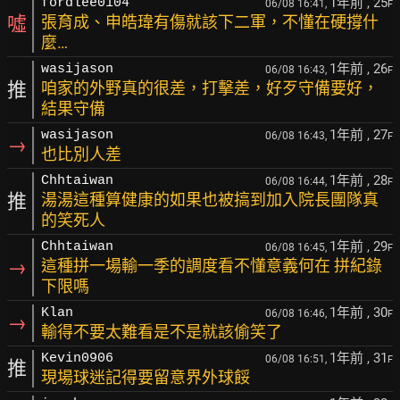
1年前
, 25
fordlee0104
06/08 16:41,
F
噓
張育成、申皓瑋有傷就該下二軍，不懂在硬撐什
麼…
1年前
, 26
wasijason
06/08 16:43,
F
推
咱家的外野真的很差，打擊差，好歹守備要好，
結果守備
1年前
, 27
wasijason
06/08 16:43,
F
→
也比別人差
1年前
, 28
Chhtaiwan
06/08 16:44,
F
推
湯湯這種算健康的如果也被搞到加入院長團隊真
的笑死人
1年前
, 29
Chhtaiwan
06/08 16:45,
F
→
這種拼一場輸一季的調度看不懂意義何在 拼紀錄
下限嗎
1年前
, 30
Klan
06/08 16:46,
F
→
輸得不要太難看是不是就該偷笑了
1年前
, 31
Kevin0906
06/08 16:51,
F
推
現場球迷記得要留意界外球餒