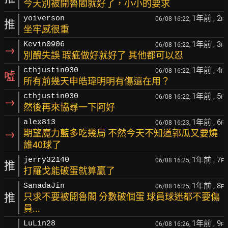
今天別被開魯閣就好了，小小的要求
1年前
, 2
yoiverson
06/08 16:22,
F
推
坐牢感很重
1年前
, 3
Kevin0906
06/08 16:22,
F
→
別醜失誤 瑕疵做好就好了 其他都可以忍
1年前
, 4
cthjustin030
06/08 16:22,
F
噓
所有前幾天申皓瑋明明有傷還在用？
1年前
, 5
cthjustin030
06/08 16:22,
F
→
然後再來協尋一下阿好
1年前
, 6
alex813
06/08 16:23,
F
→
期望魔力藍多吃幾局 不然今天不知道郭瓜又要燒
誰40球了
1年前
, 7
jerry32140
06/08 16:25,
F
推
打羅戈能破蛋就算贏了
1年前
, 8
SanadaJin
06/08 16:25,
F
推
只求不要被開魯閣 分數破個蛋 球員球迷都不要傷
員...
1年前
, 9
LuLin28
06/08 16:26,
F