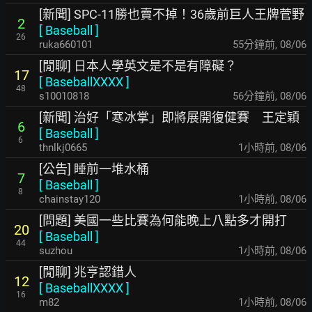
[新聞] SPC-11勝也賣不掉！36歲前巨人王牌菅野
2
[
Baseball
]
26
ruka660101
55分鐘前
,
08/06
[閒聊] 日本人學英文是不是有障礙？
17
[
BaseballXXXX
]
48
s10010818
57分鐘前
,
08/06
[新聞] 治好「寒冰掌」即將展開復健賽 王定穎
6
[
Baseball
]
6
thnlkj0665
1小時前
,
08/06
[公告] 睡前一堆水桶
7
[
Baseball
]
8
chainstay120
1小時前
,
08/06
[問題] 美國一些比賽為何能晚上八點多才開打
20
[
Baseball
]
44
suzhou
1小時前
,
08/06
[閒聊] 兆亨認錯人
12
[
BaseballXXXX
]
16
m82
1小時前
,
08/06