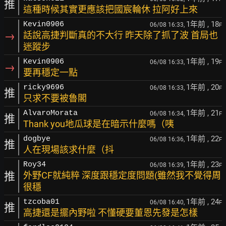
推
這種時候其實更應該把國宸輪休 拉阿好上來
1年前
, 18
Kevin0906
06/08 16:33,
F
→
話說高捷判斷真的不大行 昨天除了抓了波 首局也
迷蹤步
1年前
, 19
Kevin0906
06/08 16:33,
F
→
要再穩定一點
1年前
, 20
ricky9696
06/08 16:33,
F
推
只求不要被魯閣
1年前
, 21
AlvaroMorata
06/08 16:34,
F
推
Thank you地瓜球是在暗示什麼嗎（咦
1年前
, 22
dogbye
06/08 16:36,
F
推
人在現場該求什麼（抖
1年前
, 23
Roy34
06/08 16:39,
F
推
外野CF就純粹 深度跟穩定度問題(雖然我不覺得周
很穩
1年前
, 24
tzcoba01
06/08 16:40,
F
推
高捷還是擺內野啦 不懂硬要董恩先發是怎樣