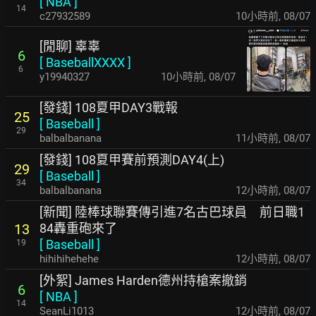
[
NBA
]
14
c27932589
10小時前
,
08/07
[閒聊] 辜辜
6
[
BaseballXXXX
]
6
y19940327
10小時前
,
08/07
[發錢] 108夏甲DAY3戰報
25
[
Baseball
]
29
balbalbanana
11小時前
,
08/07
[發錢] 108夏甲賽前預測DAY4(上)
29
[
Baseball
]
34
balbalbanana
12小時前
,
08/07
[新聞] 陸棒球聯賽傳引進7名古巴球員 前日職1
84轟重砲來了
13
[
Baseball
]
19
hihihihehehe
12小時前
,
08/07
[外絮] James Harden德州持槍案撤銷
6
[
NBA
]
14
SeanLi1013
12小時前
,
08/07