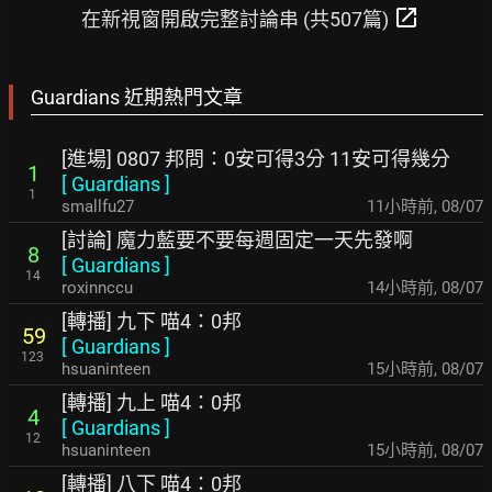
open_in_new
在新視窗開啟完整討論串 (共507篇)
Guardians 近期熱門文章
[進場] 0807 邦問：0安可得3分 11安可得幾分
1
[
Guardians
]
1
smallfu27
11小時前
,
08/07
[討論] 魔力藍要不要每週固定一天先發啊
8
[
Guardians
]
14
roxinnccu
14小時前
,
08/07
[轉播] 九下 喵4：0邦
59
[
Guardians
]
123
hsuaninteen
15小時前
,
08/07
[轉播] 九上 喵4：0邦
4
[
Guardians
]
12
hsuaninteen
15小時前
,
08/07
[轉播] 八下 喵4：0邦