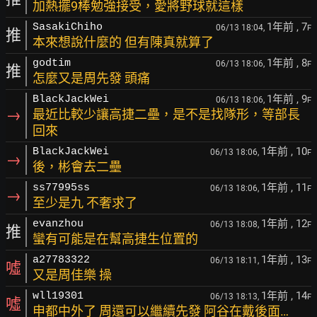
加熱擺9棒勉強接受，愛將野球就這樣
1年前
, 7
SasakiChiho
06/13 18:04,
F
推
本來想說什麼的 但有陳真就算了
1年前
, 8
godtim
06/13 18:06,
F
推
怎麼又是周先發 頭痛
1年前
, 9
BlackJackWei
06/13 18:06,
F
→
最近比較少讓高捷二壘，是不是找隊形，等部長
回來
1年前
, 10
BlackJackWei
06/13 18:06,
F
→
後，彬會去二壘
1年前
, 11
ss77995ss
06/13 18:06,
F
→
至少是九 不奢求了
1年前
, 12
evanzhou
06/13 18:08,
F
推
蠻有可能是在幫高捷生位置的
1年前
, 13
a27783322
06/13 18:11,
F
噓
又是周佳樂 操
1年前
, 14
wll19301
06/13 18:13,
F
噓
申都中外了 周還可以繼續先發 阿谷在戴後面…