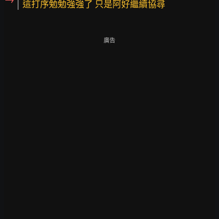
這打序勉勉強強了 只是阿好繼續協尋
廣告