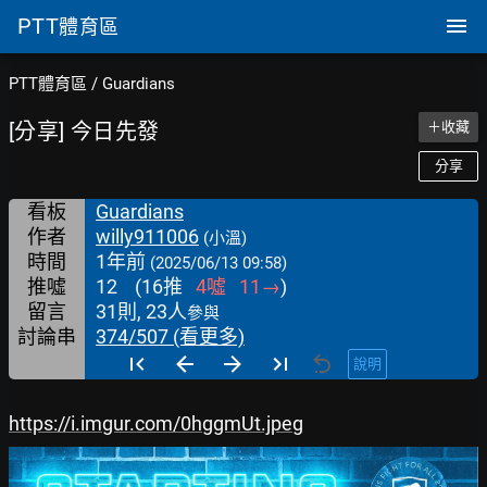
PTT
體育區
PTT體育區
/
Guardians
[分享] 今日先發
＋收藏
分享
看板
Guardians
作者
willy911006
(小溫)
時間
1年前
(2025/06/13 09:58)
推噓
12
(
16
推
4
噓
11
→
)
留言
31則, 23人
參與
討論串
374/507 (看更多)
說明
https://i.imgur.com/0hggmUt.jpeg