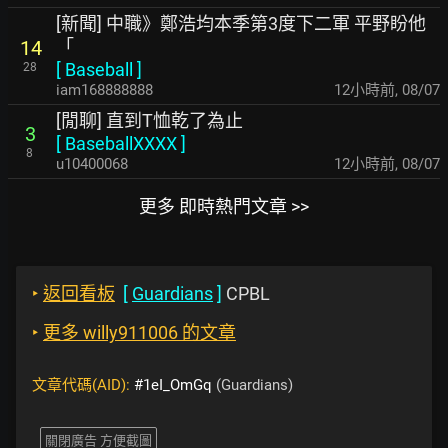
[新聞] 中職》鄭浩均本季第3度下二軍 平野盼他
「
14
[
Baseball
]
28
iam168888888
12小時前
,
08/07
[閒聊] 直到T恤乾了為止
3
[
BaseballXXXX
]
8
u10400068
12小時前
,
08/07
更多 即時熱門文章 >>
‣
返回看板
[
Guardians
]
CPBL
‣
更多 willy911006 的文章
文章代碼(AID):
#1eI_OmGq
(Guardians)
關閉廣告 方便截圖