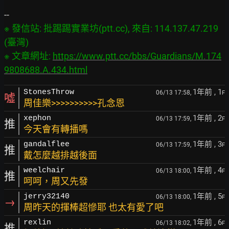
※ 發信站: 批踢踢實業坊(ptt.cc), 來自: 114.137.47.219 
(臺灣)

※ 文章網址: 
https://www.ptt.cc/bbs/Guardians/M.174
9808688.A.434.html
1年前
, 1
StonesThrow
06/13 17:58,
F
噓
周佳樂>>>>>>>>>>孔念恩
1年前
, 2
xephon
06/13 17:59,
F
推
今天會有轉播嗎
1年前
, 3
gandalflee
06/13 17:59,
F
推
戴怎麼越排越後面
1年前
, 4
weelchair
06/13 18:00,
F
推
呵呵，周又先發
1年前
, 5
jerry32140
06/13 18:00,
F
→
周昨天的揮棒超慘耶 也太有愛了吧
1年前
, 6
rexlin
06/13 18:02,
F
推