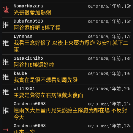
1年前
, 15
NomarMazara
06/13 18:15,
F
噓
光哥很愛加熱粥
1年前
, 16
Dubufan0528
06/13 18:18,
F
推
阿谷還好吧 8棒了捏
1年前
, 17
Lynnhan
06/13 18:19,
F
推
我看王念好慘了 以後上來壓力爆炸 沒安打就下二
軍
1年前
, 18
SasakiChiho
06/13 18:20,
F
推
阿谷打8棒還好啦
1年前
, 19
kaube
06/13 18:25,
F
推
我實在是很不想看到周先發
1年前
, 20
wll19301
06/13 18:26,
F
推
主要是覺得左右病讓戴太後面
1年前
, 21
Gardenia0603
06/13 18:27,
F
推
連兩次大巨蛋再見失誤讓主隊贏我都在場 不反對
今天
1年前
, 22
Gardenia0603
06/13 18:27,
F
→
再來一次