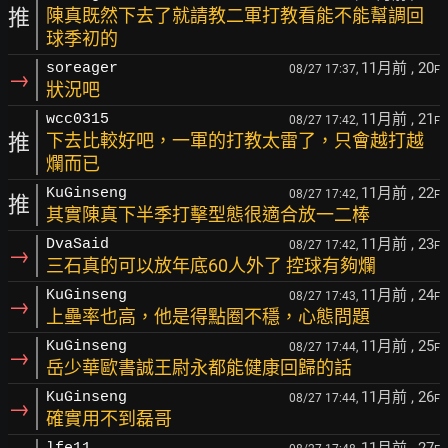
推
陳真既然下去了就請教二軍打教看能不能幫調回
球季初的
11月前
, 20
soreager
08/27 17:37,
F
→
狀況吧
11月前
, 21
wcc0315
08/27 17:42,
F
推
下去比較好吧，一軍的打教太雷了，只會越打越
爛而已
11月前
, 22
KuGinseng
08/27 17:42,
F
推
其實陳真下半季打擊型態很適合放一二棒
11月前
, 23
DvaSaid
08/27 17:42,
F
→
三石真的可以放年底60人外了 控球有夠爛
11月前
, 24
KuGinseng
08/27 17:43,
F
→
上壘率也高，他是得點圈不穩，心態問題
11月前
, 25
KuGinseng
08/27 17:44,
F
→
岳少華歐書誠王尉永都能健康回歸的話
11月前
, 26
KuGinseng
08/27 17:44,
F
→
確實用不到磊哥