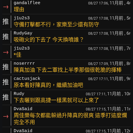
11月前
, 4
gandalflee
08/27 17:06,
F
→
理由
11月前
, 5
j1u2s3
08/27 17:08,
F
推
守備打擊都不行，家樂至少還有防守
11月前
, 6
RudyGay
08/27 17:08,
F
推
吸砲火的下去了 今天換噴誰？
11月前
, 7
j1u2s3
08/27 17:08,
F
→
*佳
11月前
, 8
noserrrr
08/27 17:09,
F
推
陳真加油 下去二軍找上半季那個很乾脆的揮棒
11月前
, 9
cactusjack
08/27 17:11,
F
推
原本看好陳真的，繼續加油吧
11月前
, 10
Rudy
08/27 17:11,
F
推
下去曬到跟高捷一樣黑就可以上來了
11月前
, 11
DvaSaid
08/27 17:15,
F
→
周佳樂每次都能躲過升降真的很爽 這季打這麼爛
完全不用
11月前
, 12
DvaSaid
08/27 17:15,
F