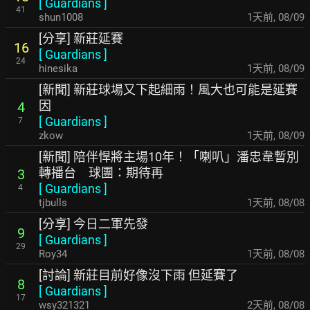
[
Guardians
]
41
shun1008
1天前
,
08/09
[分享] 新莊延賽
16
[
Guardians
]
24
hinesika
1天前
,
08/09
[新聞] 新莊球場又下起細雨！風大也可能是延賽
因
4
[
Guardians
]
7
zkow
1天前
,
08/09
[新聞] 陪伴悍將主場10年！「喇叭」潘忠韋暫別
轉播台 球團：期待再
3
[
Guardians
]
4
tjbulls
1天前
,
08/08
[分享] 今日二軍先發
9
[
Guardians
]
29
Roy34
1天前
,
08/08
[討論] 新莊目前好像沒下雨 但延賽了
8
[
Guardians
]
17
wsy321321
2天前
,
08/08