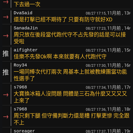
→
下去過一次
11月前
, 13
DvaSaid
08/27 17:15,
F
→
還是打擊已經不期待了 只要有防守就好XD
11月前
, 14
SanadaJin
08/27 17:23,
F
→
周只放在後段當代跑代守不占先發的話是可以接
受啦
11月前
, 15
aifighter
08/27 17:24,
F
推
佳樂不先發Ok啊 本來就要有人代跑代守
11月前
, 16
Roy34
08/27 17:30,
F
推
一場同棒次代打兩次 周基本上就被教練團當功能
性選手了
11月前
, 17
s7968
08/27 17:34,
F
→
大寶換冰箱人沒問題 問體是三石為什麼又又又又
上來了
11月前
, 18
s7968
08/27 17:36,
F
→
周只剩下腿 但守備判斷力還是糟 打擊更慘 完全跟
不上
11月前
, 19
soreager
08/27 17:37,
F