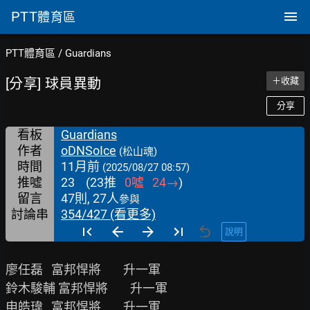
PTT
體育區
PTT體育區
/
Guardians
[分享] 球員異動
＋收藏
分享
看板
Guardians
作者
oDNSoIce
(松山魂)
時間
11月前
(2025/08/27 08:57)
推噓
23
(
23
推
0
噓
24
→
)
留言
47則, 27人
參與
討論串
354/427 (看更多)
說明
廖任磊   富邦悍將        升一軍

鈴木駿輔 富邦悍將        升一軍

申皓瑋   富邦悍將        升一軍
