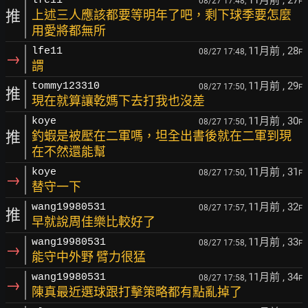
11月前
, 27
lfe11
08/27 17:48,
F
推
上述三人應該都要等明年了吧，剩下球季要怎麼
用愛將都無所
11月前
, 28
lfe11
08/27 17:48,
F
→
謂
11月前
, 29
tommy123310
08/27 17:50,
F
推
現在就算讓乾媽下去打我也沒差
11月前
, 30
koye
08/27 17:50,
F
推
釣蝦是被壓在二軍嗎，坦全出書後就在二軍到現
在不然還能幫
11月前
, 31
koye
08/27 17:50,
F
→
替守一下
11月前
, 32
wang19980531
08/27 17:57,
F
推
早就說周佳樂比較好了
11月前
, 33
wang19980531
08/27 17:58,
F
→
能守中外野 臂力很猛
11月前
, 34
wang19980531
08/27 17:58,
F
→
陳真最近選球跟打擊策略都有點亂掉了