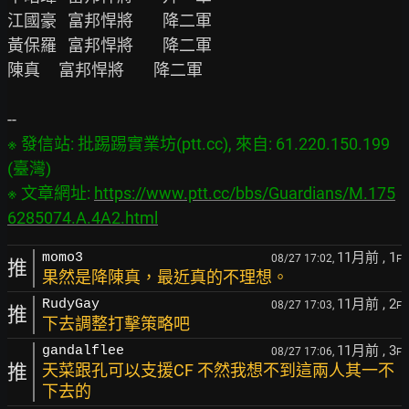
江國豪   富邦悍將        降二軍

黃保羅   富邦悍將        降二軍

陳真     富邦悍將        降二軍

※ 發信站: 批踢踢實業坊(ptt.cc), 來自: 61.220.150.199 
(臺灣)

※ 文章網址: 
https://www.ptt.cc/bbs/Guardians/M.175
6285074.A.4A2.html
11月前
, 1
momo3
08/27 17:02,
F
推
果然是降陳真，最近真的不理想。
11月前
, 2
RudyGay
08/27 17:03,
F
推
下去調整打擊策略吧
11月前
, 3
gandalflee
08/27 17:06,
F
推
天菜跟孔可以支援CF 不然我想不到這兩人其一不
下去的