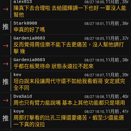
11月前
, 35
alex813
08/27 18:00,
F
→
陳真下去合理啦 去給國輝調一下也好 一軍沒人能
幫他
11月前
, 36
Stark0908
08/27 18:01,
F
推
申真的好了嗎
11月前
, 37
Gardenia0603
08/27 18:05,
F
→
反而覺得周佳樂不能下去更痛苦，沒人幫他調打
擊 幾
11月前
, 38
Gardenia0603
08/27 18:05,
F
→
乎都在板凳待命 狀態永遠拉不起來
11月前
, 39
kev
08/27 18:07,
F
推
坦白說末段讓周代守還不如給我看蝦哥 安定感完
全不同
11月前
, 40
DvaSaid
08/27 18:08,
F
→
周也只有臂力能說嘴 基本上其他功能都只是堪用
11月前
, 41
koye
08/27 18:10,
F
推
周那打擊看的比孔三揮還要痛苦，蝦至少還能選
一下真的沒拉