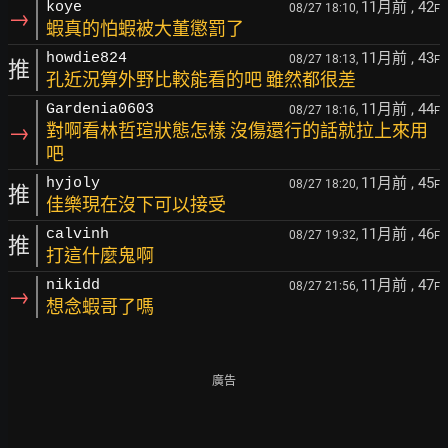
11月前
, 42
koye
08/27 18:10,
F
→
蝦真的怕蝦被大董懲罰了
11月前
, 43
howdie824
08/27 18:13,
F
推
孔近況算外野比較能看的吧 雖然都很差
11月前
, 44
Gardenia0603
08/27 18:16,
F
→
對啊看林哲瑄狀態怎樣 沒傷還行的話就拉上來用
吧
11月前
, 45
hyjoly
08/27 18:20,
F
推
佳樂現在沒下可以接受
11月前
, 46
calvinh
08/27 19:32,
F
推
打這什麼鬼啊
11月前
, 47
nikidd
08/27 21:56,
F
→
想念蝦哥了嗎
廣告