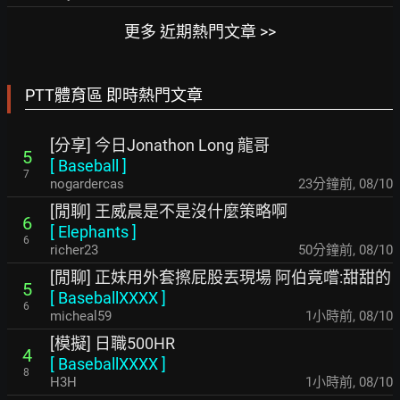
更多 近期熱門文章 >>
PTT體育區 即時熱門文章
[分享] 今日Jonathon Long 龍哥
5
[
Baseball
]
7
nogardercas
24分鐘前
,
08/10
[閒聊] 王威晨是不是沒什麼策略啊
6
[
Elephants
]
6
richer23
50分鐘前
,
08/10
[閒聊] 正妹用外套擦屁股丟現場 阿伯竟嚐:甜甜的
5
[
BaseballXXXX
]
6
micheal59
1小時前
,
08/10
[模擬] 日職500HR
4
[
BaseballXXXX
]
8
H3H
1小時前
,
08/10