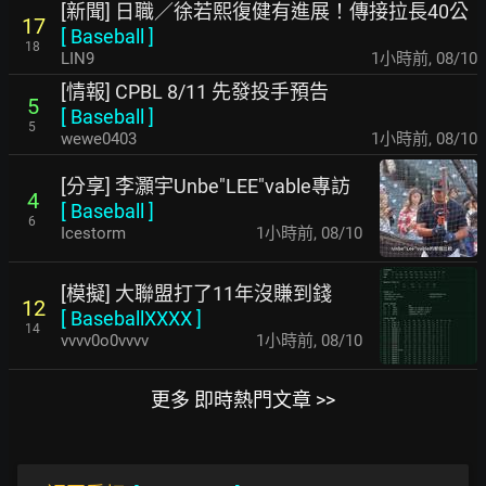
[新聞] 日職／徐若熙復健有進展！傳接拉長40公
17
[
Baseball
]
18
LIN9
1小時前
,
08/10
[情報] CPBL 8/11 先發投手預告
5
[
Baseball
]
5
wewe0403
1小時前
,
08/10
[分享] 李灝宇Unbe"LEE"vable專訪
4
[
Baseball
]
6
Icestorm
1小時前
,
08/10
[模擬] 大聯盟打了11年沒賺到錢
12
[
BaseballXXXX
]
14
vvvv0o0vvvv
1小時前
,
08/10
更多 即時熱門文章 >>