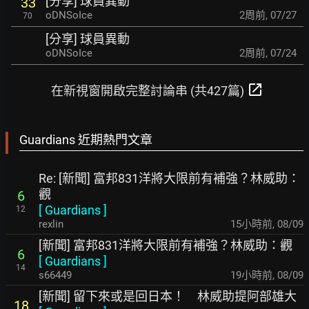
[分享] 球員異動
33
oDNSoIce
2周前
,
07/27
70
[分享] 球員異動
oDNSoIce
2周前
,
07/24
open_in_new
在新視窗開啟完整討論串 (共427篇)
Guardians 近期熱門文章
Re: [新聞] 富邦831洋將大限前有補強？林威助：
觀
6
[
Guardians
]
12
rexlin
15小時前
,
08/09
[新聞] 富邦831洋將大限前有補強？林威助：觀
6
[
Guardians
]
14
s66449
19小時前
,
08/09
[新聞] 留下來或是回日本！ 林威助提阿部雄大
18