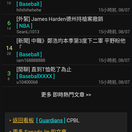
[
Baseball
]
19
hihihihehehe
15小時前
,
08/07
[外絮] James Harden德州持槍案撤銷
6
[
NBA
]
14
SeanLi1013
15小時前
,
08/07
[新聞] 中職》鄭浩均本季第3度下二軍 平野盼他
「
14
[
Baseball
]
28
iam168888888
15小時前
,
08/07
[閒聊] 直到T恤乾了為止
3
[
BaseballXXXX
]
8
u10400068
15小時前
,
08/07
更多 即時熱門文章 >>
‣
返回看板
[
Guardians
]
CPBL
‣
更多 SanadaJin 的文章