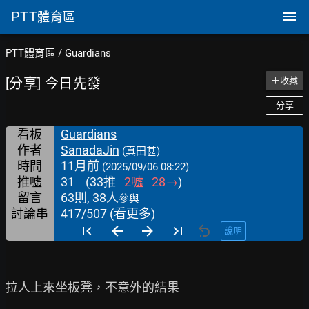
PTT
體育區
PTT體育區
/
Guardians
[分享] 今日先發
＋收藏
分享
看板
Guardians
作者
SanadaJin
(真田甚)
時間
11月前
(2025/09/06 08:22)
推噓
31
(
33
推
2
噓
28
→
)
留言
63則, 38人
參與
討論串
417/507 (看更多)
說明
拉人上來坐板凳，不意外的結果
