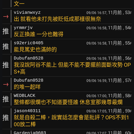
文一
11月前
, 53
vivianwxyz
09/06 16:57,
F
→
出 就看他未打先被貶低成那樣很無奈
11月前
, 54
yrmmrjv
09/06 16:58,
F
推
反正換誰 一分也難得
11月前
, 55
s92eric0405
09/06 16:58,
F
推
能見篤史也滿帥的
11月前
, 56
Dubufan0528
09/06 16:59,
F
推
我沒說阿谷不能上 但能不能不要擺前面斷攻勢 OP
S+高
11月前
, 57
Dubufan0528
09/06 16:59,
F
→
的堆一起咩
11月前
, 58
WEDBLACK
09/06 17:00,
F
推
整條都很爛也不知道要怪誰 休息室那幾尊最爛
11月前
, 59
jason40311
09/06 17:05,
F
推
就是自殺二棒，說實話怎麼會是批評？OPS不到1
00放二棒
11月前
, 60
Gardenia0603
09/06 17:07,
F