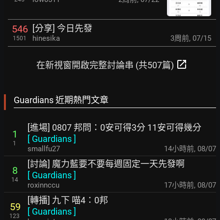
[分享] 今日先發
546
hinesika
3周前
,
07/15
1501
open_in_new
在新視窗開啟完整討論串 (共507篇)
Guardians 近期熱門文章
[進場] 0807 邦問：0安可得3分 11安可得幾分
1
[
Guardians
]
1
smallfu27
14小時前
,
08/07
[討論] 魔力藍要不要每週固定一天先發啊
8
[
Guardians
]
14
roxinnccu
17小時前
,
08/07
[轉播] 九下 喵4：0邦
59
[
Guardians
]
123