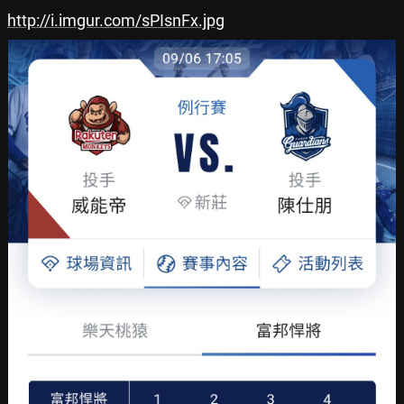
http://i.imgur.com/sPIsnFx.jpg