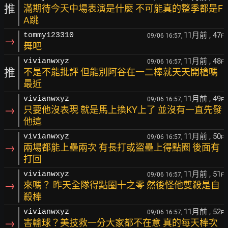
推
滿期待今天中場表演是什麼 不可能真的整季都是F
A跳
11月前
, 47
tommy123310
09/06 16:57,
F
→
舞吧
11月前
, 48
vivianwxyz
09/06 16:57,
F
推
不是不能批評 但能別阿谷在一二棒就天天開槍嗎
最近
11月前
, 49
vivianwxyz
09/06 16:57,
F
→
只要他沒表現 就是馬上換KY上了 並沒有一直先發
他這
11月前
, 50
vivianwxyz
09/06 16:57,
F
→
兩場都能上壘兩次 有長打或盜壘上得點圈 後面有
打回
11月前
, 51
vivianwxyz
09/06 16:57,
F
→
來嗎？ 昨天全隊得點圈十之零 然後怪他雙殺是自
殺棒
11月前
, 52
vivianwxyz
09/06 16:57,
F
→
害輸球？美技救一分大家都不在意 真的每天棒次