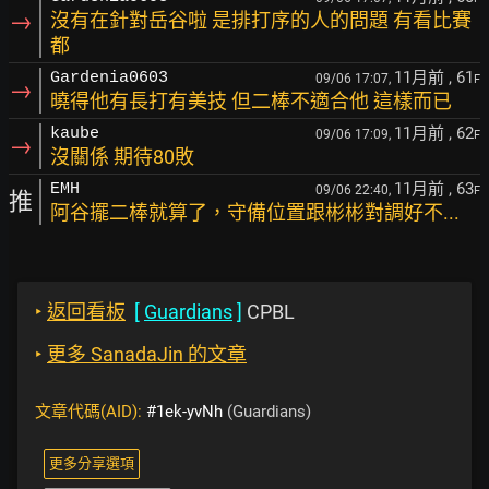
→
沒有在針對岳谷啦 是排打序的人的問題 有看比賽
都
11月前
, 61
Gardenia0603
09/06 17:07,
F
→
曉得他有長打有美技 但二棒不適合他 這樣而已
11月前
, 62
kaube
09/06 17:09,
F
→
沒關係 期待80敗
11月前
, 63
EMH
09/06 22:40,
F
推
阿谷擺二棒就算了，守備位置跟彬彬對調好不...
‣
返回看板
[
Guardians
]
CPBL
‣
更多 SanadaJin 的文章
文章代碼(AID):
#1ek-yvNh
(Guardians)
更多分享選項