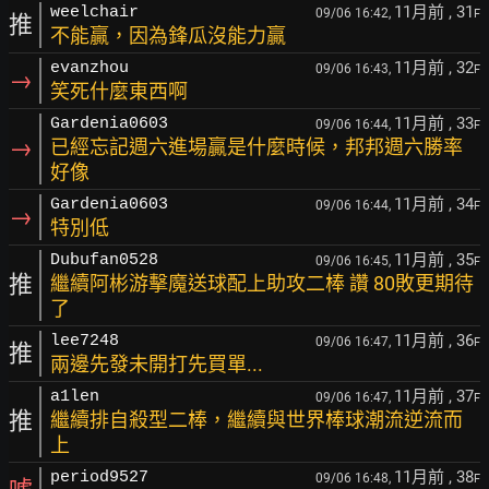
11月前
, 31
weelchair
09/06 16:42,
F
推
不能贏，因為鋒瓜沒能力贏
11月前
, 32
evanzhou
09/06 16:43,
F
→
笑死什麼東西啊
11月前
, 33
Gardenia0603
09/06 16:44,
F
→
已經忘記週六進場贏是什麼時候，邦邦週六勝率
好像
11月前
, 34
Gardenia0603
09/06 16:44,
F
→
特別低
11月前
, 35
Dubufan0528
09/06 16:45,
F
推
繼續阿彬游擊魔送球配上助攻二棒 讚 80敗更期待
了
11月前
, 36
lee7248
09/06 16:47,
F
推
兩邊先發未開打先買單...
11月前
, 37
a1len
09/06 16:47,
F
推
繼續排自殺型二棒，繼續與世界棒球潮流逆流而
上
11月前
, 38
period9527
09/06 16:48,
F