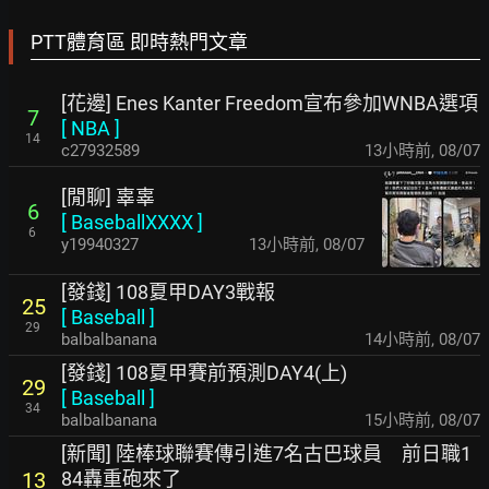
PTT體育區 即時熱門文章
[花邊] Enes Kanter Freedom宣布參加WNBA選項
7
[
NBA
]
14
c27932589
13小時前
,
08/07
[閒聊] 辜辜
6
[
BaseballXXXX
]
6
y19940327
13小時前
,
08/07
[發錢] 108夏甲DAY3戰報
25
[
Baseball
]
29
balbalbanana
14小時前
,
08/07
[發錢] 108夏甲賽前預測DAY4(上)
29
[
Baseball
]
34
balbalbanana
15小時前
,
08/07
[新聞] 陸棒球聯賽傳引進7名古巴球員 前日職1
84轟重砲來了
13