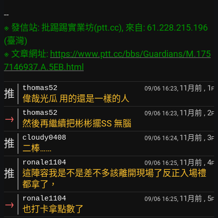
※ 發信站: 批踢踢實業坊(ptt.cc), 來自: 61.228.215.196 
(臺灣)

※ 文章網址: 
https://www.ptt.cc/bbs/Guardians/M.175
7146937.A.5EB.html
11月前
, 1
thomas52
09/06 16:23,
F
推
偉哉光瓜 用的還是一樣的人
11月前
, 2
thomas52
09/06 16:23,
F
→
然後再繼續把彬彬擺SS 無腦
11月前
, 3
cloudy0408
09/06 16:24,
F
推
二棒……
11月前
, 4
ronale1104
09/06 16:25,
F
推
這陣容我是不是差不多該離開現場了反正入場禮
都拿了，
11月前
, 5
ronale1104
09/06 16:25,
F
→
也打卡拿點數了