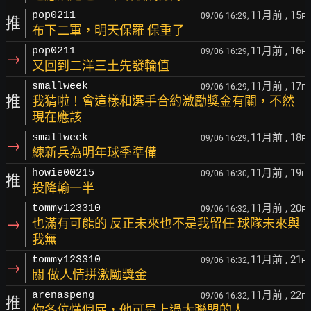
11月前
, 15
pop0211
09/06 16:29,
F
推
布下二軍，明天保羅 保重了
11月前
, 16
pop0211
09/06 16:29,
F
→
又回到二洋三土先發輪值
11月前
, 17
smallweek
09/06 16:29,
F
推
我猜啦！會這樣和選手合約激勵獎金有關，不然
現在應該
11月前
, 18
smallweek
09/06 16:29,
F
→
練新兵為明年球季準備
11月前
, 19
howie00215
09/06 16:30,
F
推
投降輸一半
11月前
, 20
tommy123310
09/06 16:32,
F
→
也滿有可能的 反正未來也不是我留任 球隊未來與
我無
11月前
, 21
tommy123310
09/06 16:32,
F
→
關 做人情拼激勵獎金
11月前
, 22
arenaspeng
09/06 16:32,
F
推
你各位懂個屁，他可是上過大聯盟的人