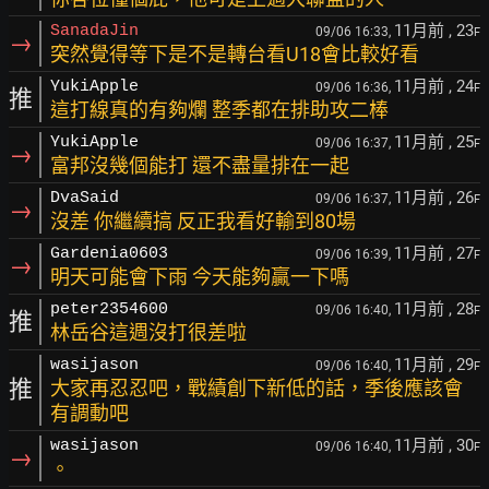
11月前
, 23
SanadaJin
09/06 16:33,
F
→
突然覺得等下是不是轉台看U18會比較好看
11月前
, 24
YukiApple
09/06 16:36,
F
推
這打線真的有夠爛 整季都在排助攻二棒
11月前
, 25
YukiApple
09/06 16:37,
F
→
富邦沒幾個能打 還不盡量排在一起
11月前
, 26
DvaSaid
09/06 16:37,
F
→
沒差 你繼續搞 反正我看好輸到80場
11月前
, 27
Gardenia0603
09/06 16:39,
F
→
明天可能會下雨 今天能夠贏一下嗎
11月前
, 28
peter2354600
09/06 16:40,
F
推
林岳谷這週沒打很差啦
11月前
, 29
wasijason
09/06 16:40,
F
推
大家再忍忍吧，戰績創下新低的話，季後應該會
有調動吧
11月前
, 30
wasijason
09/06 16:40,
F
→
。