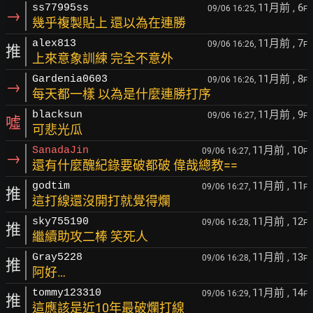
11月前
, 6
ss77995ss
09/06 16:25,
F
→
幾乎複製貼上 還以為在連勝
11月前
, 7
alex813
09/06 16:26,
F
推
上來意象訓練 完全不意外
11月前
, 8
Gardenia0603
09/06 16:26,
F
→
每天都一樣 以為是什麼連勝打序
11月前
, 9
blacksun
09/06 16:27,
F
噓
可悲光瓜
11月前
, 10
SanadaJin
09/06 16:27,
F
→
還有什麼醜紀錄要破都破 偉哉總教==
11月前
, 11
godtim
09/06 16:27,
F
推
這打線還沒開打就覺得爛
11月前
, 12
sky755190
09/06 16:28,
F
推
繼續助攻二棒 笑死人
11月前
, 13
Gray5228
09/06 16:28,
F
推
阿好…
11月前
, 14
tommy123310
09/06 16:29,
F
推
這應該是近10年最破爛打線