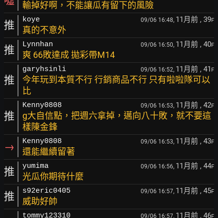
噓
輸掉好啊，不能讓瓜有留下的風險
11月前
, 39
koye
09/06 16:48,
F
推
真的不意外
11月前
, 40
Lynnhan
09/06 16:50,
F
推
爽 66敗達成 拋彩帶M14
11月前
, 41
garyhsinli
09/06 16:52,
F
推
今年玩到本質不行 行銷商品不行 只有啦啦隊可以
比
11月前
, 42
Kenny0808
09/06 16:53,
F
推
g大自信點，把週六拿掉，邁向八十敗，就不要這
樣陳金鋒
11月前
, 43
Kenny0808
09/06 16:53,
F
→
還能繼續留著
11月前
, 44
yumima
09/06 16:56,
F
推
光瓜你期待什麼
11月前
, 45
s92eric0405
09/06 16:57,
F
推
威助好帥
11月前
, 46
tommy123310
09/06 16:57,
F