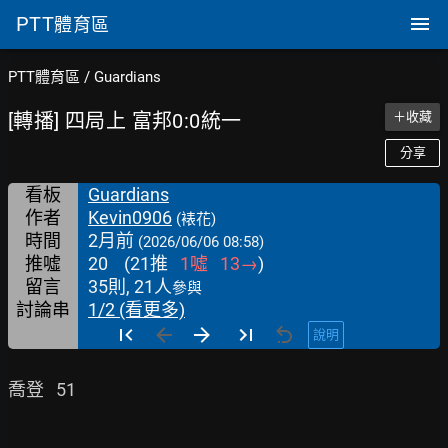
PTT
體育區
PTT體育區
/
Guardians
[轉播] 四局上 富邦0:0統一
＋收藏
分享
看板
Guardians
作者
Kevin0906
(裱花)
時間
2月前
(2026/06/06 08:58)
推噓
20
(
21
推
1
噓
13
→
)
留言
35則, 21人
參與
討論串
1/2 (看更多)
說明
喬登   51
