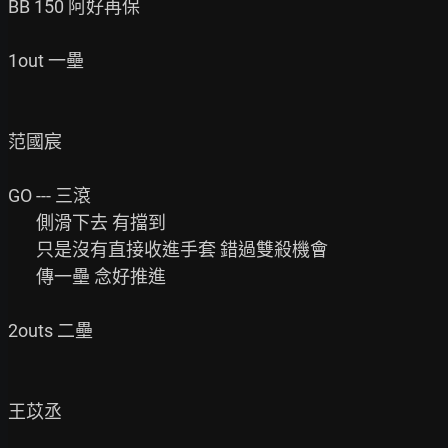
BB 150 阿好再保

1out 一壘

范國宸

GO --- 三滾

       側滑下去 有擋到

       只是沒有直接收進手套 錯過雙殺機會

       傳一壘 念好推進

2outs 二壘

王苡丞
