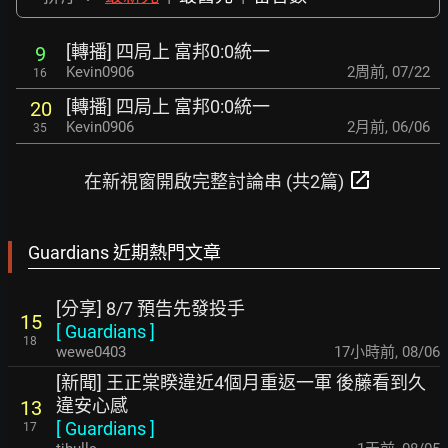
[轉播] 四局上 富邦0:0統一
9
Kevin0906
2周前
,
07/22
16
[轉播] 四局上 富邦0:0統一
20
Kevin0906
2月前
,
06/06
35
open_in_new
在新視窗開啟完整討論串 (共2篇)
Guardians 近期熱門文章
[分享] 8/7 預告先發投手
15
[
Guardians
]
18
wewe0403
17小時前
,
08/06
[新聞] 王正棠睽違近4個月重返一軍 後藤看到久
違安心感
13
[
Guardians
]
17