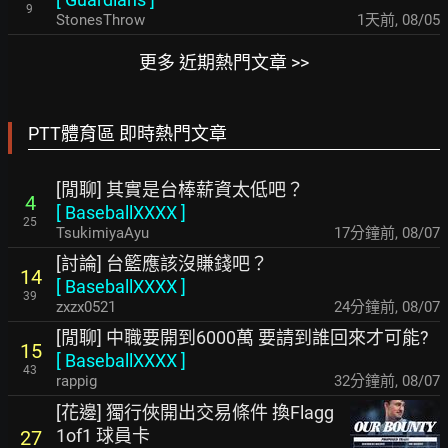
9
StonesThrow
1天前
,
08/05
更多 近期熱門文章 >>
PTT體育區 即時熱門文章
[閒聊] 其實是台棒薪資太低吧？
4
[
BaseballXXXX
]
25
TsukimiyaAyu
17分鐘前
,
08/07
[討論] 台籃應該沒賺錢吧？
14
[
BaseballXXXX
]
39
zxzx0521
24分鐘前
,
08/07
[閒聊] 中職要開到6000萬 要請到誰回來才可能?
15
[
BaseballXXXX
]
43
rappig
32分鐘前
,
08/07
[花邊] 獨行俠開出交易條件 換Flagg
1of1 球員卡
27