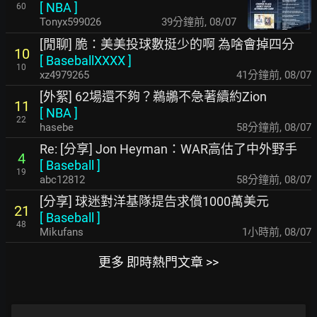
[
NBA
]
60
Tonyx599026
39分鐘前
,
08/07
[閒聊] 脆：美美投球數挺少的啊 為啥會掉四分
10
[
BaseballXXXX
]
10
xz4979265
41分鐘前
,
08/07
[外絮] 62場還不夠？鵜鶘不急著續約Zion
11
[
NBA
]
22
hasebe
58分鐘前
,
08/07
Re: [分享] Jon Heyman：WAR高估了中外野手
4
[
Baseball
]
19
abc12812
58分鐘前
,
08/07
[分享] 球迷對洋基隊提告求償1000萬美元
21
[
Baseball
]
48
Mikufans
1小時前
,
08/07
更多 即時熱門文章 >>