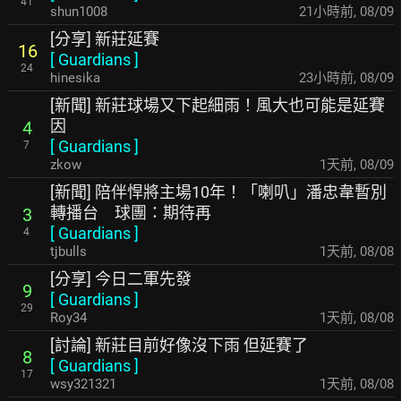
41
shun1008
21小時前
,
08/09
[分享] 新莊延賽
16
[
Guardians
]
24
hinesika
23小時前
,
08/09
[新聞] 新莊球場又下起細雨！風大也可能是延賽
因
4
[
Guardians
]
7
zkow
1天前
,
08/09
[新聞] 陪伴悍將主場10年！「喇叭」潘忠韋暫別
轉播台 球團：期待再
3
[
Guardians
]
4
tjbulls
1天前
,
08/08
[分享] 今日二軍先發
9
[
Guardians
]
29
Roy34
1天前
,
08/08
[討論] 新莊目前好像沒下雨 但延賽了
8
[
Guardians
]
17
wsy321321
1天前
,
08/08