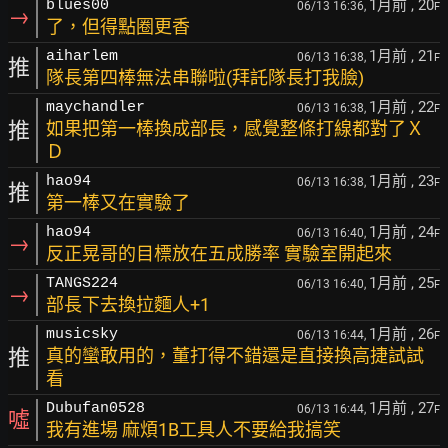
1月前
, 20
blues00
06/13 16:36,
F
→
了，但得點圈更香
1月前
, 21
aiharlem
06/13 16:38,
F
推
隊長第四棒無法串聯啦(拜託隊長打我臉)
1月前
, 22
maychandler
06/13 16:38,
F
推
如果把第一棒換成部長，感覺整條打線都對了Ｘ
Ｄ
1月前
, 23
hao94
06/13 16:38,
F
推
第一棒又在實驗了
1月前
, 24
hao94
06/13 16:40,
F
→
反正晃哥的目標放在五成勝率 實驗室開起來
1月前
, 25
TANGS224
06/13 16:40,
F
→
部長下去換拉麵人+1
1月前
, 26
musicsky
06/13 16:44,
F
推
真的蠻敢用的，董打得不錯還是直接換高捷試試
看
1月前
, 27
Dubufan0528
06/13 16:44,
F
噓
我有進場 麻煩1B工具人不要給我搞笑