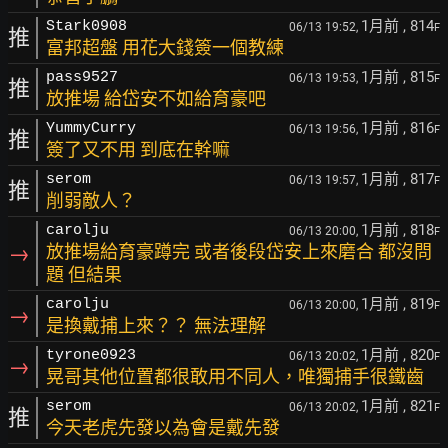
1月前
, 814
Stark0908
06/13 19:52,
F
推
富邦超盤 用花大錢簽一個教練
1月前
, 815
pass9527
06/13 19:53,
F
推
放推場 給岱安不如給育豪吧
1月前
, 816
YummyCurry
06/13 19:56,
F
推
簽了又不用 到底在幹嘛
1月前
, 817
serom
06/13 19:57,
F
推
削弱敵人？
1月前
, 818
carolju
06/13 20:00,
F
→
放推場給育豪蹲完 或者後段岱安上來磨合 都沒問
題 但結果
1月前
, 819
carolju
06/13 20:00,
F
→
是換戴捕上來？？ 無法理解
1月前
, 820
tyrone0923
06/13 20:02,
F
→
晃哥其他位置都很敢用不同人，唯獨捕手很鐵齒
1月前
, 821
serom
06/13 20:02,
F
推
今天老虎先發以為會是戴先發