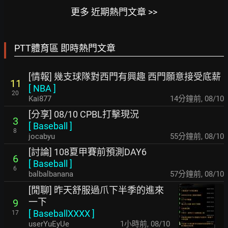
更多 近期熱門文章 >>
PTT體育區 即時熱門文章
[情報] 幾支球隊對西門有興趣 西門願意接受底薪
11
[
NBA
]
20
Kai877
14分鐘前
,
08/10
[分享] 08/10 CPBL打擊現況
3
[
Baseball
]
8
jocabyu
55分鐘前
,
08/10
[討論] 108夏甲賽前預測DAY6
6
[
Baseball
]
6
balbalbanana
57分鐘前
,
08/10
[閒聊] 昨天舒服過爪下半季的進來
一下
9
[
BaseballXXXX
]
17
userYuEyUe
1小時前
,
08/10