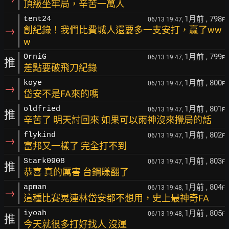
頂級坐牢局，辛苦一萬人
1月前
, 798
tent24
06/13 19:47,
F
→
創紀錄！我們比費城人還要多一支安打，贏了ww
w
1月前
, 799
OrniG
06/13 19:47,
F
推
差點要破飛刀紀錄
1月前
, 800
koye
06/13 19:47,
F
→
岱安不是FA來的嗎
1月前
, 801
oldfried
06/13 19:47,
F
推
辛苦了 明天討回來 如果可以雨神沒來攪局的話
1月前
, 802
flykind
06/13 19:47,
F
→
富邦又一樣了 完全打不到
1月前
, 803
Stark0908
06/13 19:47,
F
推
恭喜 真的厲害 台鋼賺翻了
1月前
, 804
apman
06/13 19:48,
F
→
這種比賽晃連林岱安都不想用，史上最神奇FA
1月前
, 805
iyoah
06/13 19:48,
F
推
今天就很多打好找人 沒運