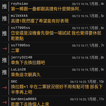
1月前
, 4
royhsiao
06/13 16:16,
F
推
第一棒跟一壘都跟高捷有什麼關係阿..
1月前
, 5
milkkkkk
06/13 16:16,
F
推
高捷1既然擺了希望能有好表現
1月前
, 6
ss77995ss
06/13 16:17,
F
推
岱安還是沒機會先發個一場試試 我也覺得要休就
乾脆點
1月前
, 7
ss77995ss
06/13 16:17,
F
→
二軍
1月前
, 8
jerry32140
06/13 16:18,
F
推
章魚下去換拉麵吧
1月前
, 9
LuLin28
06/13 16:19,
F
推
章魚這次躺真久
1月前
, 10
SKC
06/13 16:20,
F
→
換拉麵+1 辛在二軍狀況很好不用有點可惜 部長下
半季再上吧
1月前
, 11
Gardenia0603
06/13 16:20,
F
→
乾脆下去換個人上來