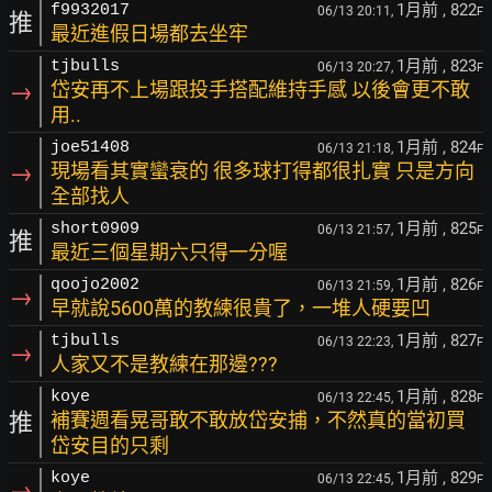
1月前
, 822
f9932017
06/13 20:11,
F
推
最近進假日場都去坐牢
1月前
, 823
tjbulls
06/13 20:27,
F
→
岱安再不上場跟投手搭配維持手感 以後會更不敢
用..
1月前
, 824
joe51408
06/13 21:18,
F
→
現場看其實蠻衰的 很多球打得都很扎實 只是方向
全部找人
1月前
, 825
short0909
06/13 21:57,
F
推
最近三個星期六只得一分喔
1月前
, 826
qoojo2002
06/13 21:59,
F
→
早就說5600萬的教練很貴了，一堆人硬要凹
1月前
, 827
tjbulls
06/13 22:23,
F
→
人家又不是教練在那邊???
1月前
, 828
koye
06/13 22:45,
F
推
補賽週看晃哥敢不敢放岱安捕，不然真的當初買
岱安目的只剩
1月前
, 829
koye
06/13 22:45,
F
→