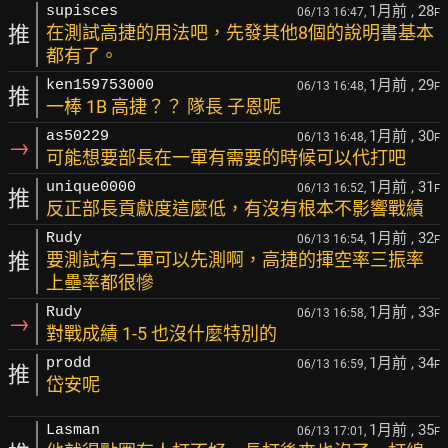
1月前
, 28
supisces
06/13 16:47,
F
推
在測試高捷的用法吧，先發其他8個的說明書基本
都有了。
1月前
, 29
ken159753000
06/13 16:48,
F
推
一棒 1B 高捷？？ 隊長 子恩呢
1月前
, 30
as50229
06/13 16:48,
F
→
可能想要部長在一軍有需要的時候可以代打吧
1月前
, 31
unique0000
06/13 16:52,
F
推
反正部長貢獻度這麼低，有沒有根本不影響戰績
1月前
, 32
Rudy
06/13 16:54,
F
推
要測試有二軍可以先測啊，高捷的揮空率三振率
上壘率都很慘
1月前
, 33
Rudy
06/13 16:58,
F
→
對戰成績 1-5 也沒什麼特別的
1月前
, 34
prodd
06/13 16:59,
F
推
岱安呢
1月前
, 35
Lasman
06/13 17:01,
F