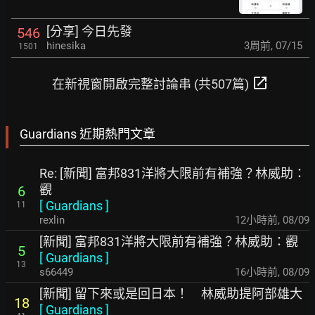
[分享] 今日先發
546
hinesika
3周前
,
07/15
1501
open_in_new
在新視窗開啟完整討論串 (共507篇)
Guardians 近期熱門文章
Re: [新聞] 富邦831洋將大限前有補強？林威助：
觀
6
[
Guardians
]
11
rexlin
12小時前
,
08/09
[新聞] 富邦831洋將大限前有補強？林威助：觀
5
[
Guardians
]
13
s66449
16小時前
,
08/09
[新聞] 留下來或是回日本！ 林威助提阿部雄大
18
[
Guardians
]