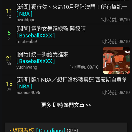
[新聞] 獨行俠、火箭10月登陸澳門！所有資訊一
11
[
NBA
]
12
nwohippo
1小時前
,
08/10
[閒聊] 電豹女舞蹈總監-陸筱晴
5
[
BaseballXXXX
]
6
micheal59
1小時前
,
08/10
[開戰] 統一獅給我進來
21
[
BaseballXXXX
]
30
yuchiwang
1小時前
,
08/10
[新聞] 醜1-NBA／想打洛杉磯奧運 西蒙斯自費參
15
[
NBA
]
34
access4096
1小時前
,
08/10
更多 即時熱門文章 >>
‣
返回看板
[
Guardians
]
CPBL