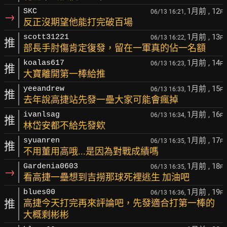
1月前
, 12
SKC
06/13 16:21,
F
→
反正沒期望他能打完破百場
1月前
, 13
scott31221
06/13 16:22,
F
推
部長手肘傷肯定復發，留在一軍真的佔一名額
1月前
, 14
koalas617
06/13 16:23,
F
推
大寶離開第一棒給推
1月前
, 15
yeeandrew
06/13 16:33,
F
推
去年說高捷站先發一壘大家可能會瘋掉
1月前
, 16
ivanlsag
06/13 16:34,
F
推
林岱安都不給先發欸
1月前
, 17
syuanren
06/13 16:35,
F
推
不用董用高哦...是因為對戰成績嗎
1月前
, 18
Gardenia0603
06/13 16:35,
F
→
看高捷一壘想到吉撈那球死裡逃生 加油吧
1月前
, 19
blues00
06/13 16:36,
F
推
高捷今天打完再來評論吧，先發適合打第一棒的
大概剩彬彬