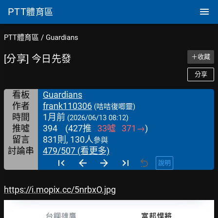
PTT
體育區
PTT體育區
/
Guardians
[分享] 今日先發
＋收藏
分享
看板
Guardians
作者
frank110306
(咭咭復唧靈)
時間
1月前
(2026/06/13 08:12)
推噓
394
(
427
推
33
噓
371
→
)
留言
831則, 130人
參與
討論串
479/507 (看更多)
說明
https://i.mopix.cc/5nrbxO.jpg