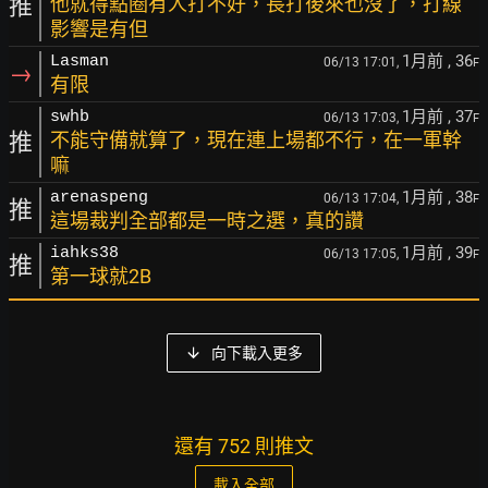
推
他就得點圈有人打不好，長打後來也沒了，打線
影響是有但
1月前
, 36
Lasman
06/13 17:01,
F
→
有限
1月前
, 37
swhb
06/13 17:03,
F
推
不能守備就算了，現在連上場都不行，在一軍幹
嘛
1月前
, 38
arenaspeng
06/13 17:04,
F
推
這場裁判全部都是一時之選，真的讚
1月前
, 39
iahks38
06/13 17:05,
F
推
第一球就2B
向下載入更多
還有 752 則推文
載入全部