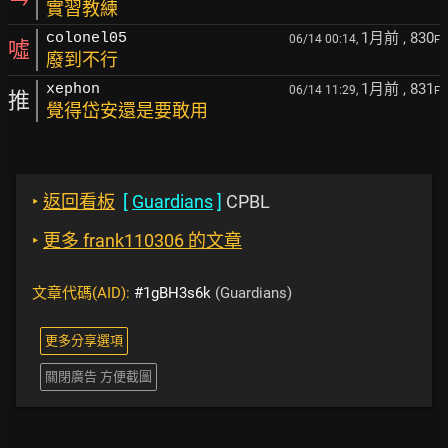
實習教練
1月前
, 830
colonel05
06/14 00:14,
F
噓
廢到不行
1月前
, 831
xephon
06/14 11:29,
F
推
覺得岱安還是要敢用
‣
返回看板
[
Guardians
]
CPBL
‣
更多 frank110306 的文章
文章代碼(AID):
#1gBH3s6k
(Guardians)
更多分享選項
關閉廣告 方便截圖